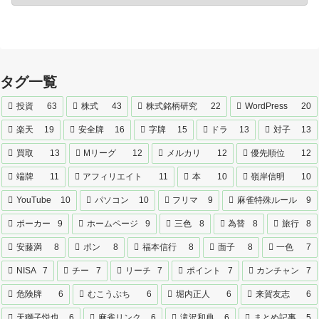
タグ一覧
投資
63
株式
43
株式銘柄研究
22
WordPress
20
楽天
19
安全牌
16
字牌
15
ドラ
13
対子
13
買取
13
Mリーグ
12
メルカリ
12
優先順位
12
端牌
11
アフィリエイト
11
本
10
嶺岸信明
10
YouTube
10
パソコン
10
フリマ
9
麻雀特殊ルール
9
ポーカー
9
ホームページ
9
三色
8
為替
8
旅行
8
安藤満
8
ポン
8
福本信行
8
面子
8
一色
7
NISA
7
チー
7
リーチ
7
ポイント
7
カンチャン
7
危険牌
6
むこうぶち
6
堀内正人
6
来賀友志
6
天獅子悦也
6
麻雀リンク
6
滝沢和典
6
まとめ記事
5