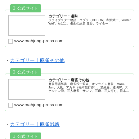
カテゴリー：趣味
ファイブスター物語、コブラ（COBRA）寺沢武一、Walter
Wolf、たばこ、仮面の忍者 赤影、ライター
www.mahjong-press.com
・
カテゴリー｜麻雀その他
カテゴリー：麻雀その他
麻雀用語辞書、麻雀役一覧表、オンライン麻雀、Maru-
Jan、天鳳、アカギ（福本信行作）、鷲巣巌、透明牌、ス
ケルトン牌、三人麻雀、サンマ、三麻、三人打ち、日本プ
ロ麻雀連盟、日本プロ麻雀協会、最高位戦、麻将連合-μ-、
麻雀小物、麻雀ゴルフボール、麻雀スマホケース、麻雀ル
ービックキューブ
www.mahjong-press.com
・
カテゴリー｜麻雀戦略