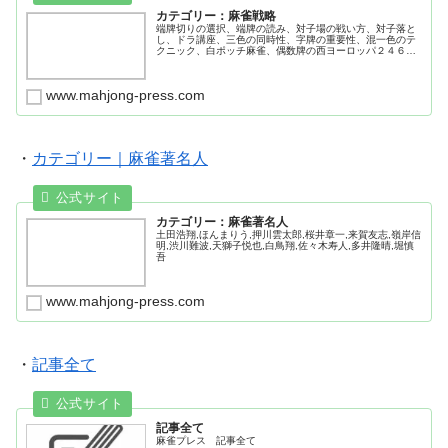
カテゴリー：麻雀戦略
端牌切りの選択、端牌の読み、対子場の戦い方、対子落と
し、ドラ講座、三色の同時性、字牌の重要性、混一色のテ
クニック、白ポッチ麻雀、偶数牌の西ヨーロッパ２４６８
は避けるべき、５ブロック理論、５ブロック打法、６ブロ
ック理論
www.mahjong-press.com
・
カテゴリー｜麻雀著名人
カテゴリー：麻雀著名人
土田浩翔,ほんまりう,押川雲太郎,桜井章一,来賀友志,嶺岸信
明,渋川難波,天獅子悦也,白鳥翔,佐々木寿人,多井隆晴,堀慎
吾
www.mahjong-press.com
・
記事全て
記事全て
麻雀プレス 記事全て