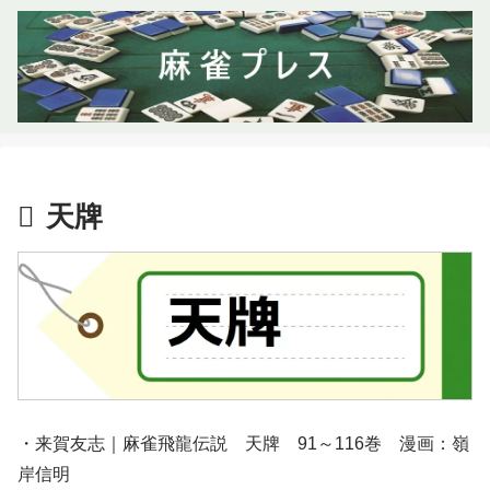
天牌
・来賀友志｜麻雀飛龍伝説 天牌 91～116巻 漫画：嶺
岸信明