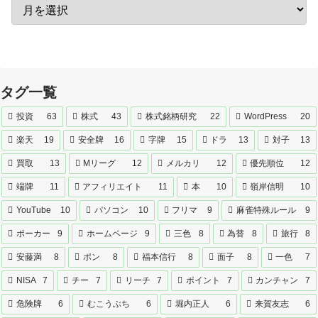
タグ一覧
投資
63
株式
43
株式銘柄研究
22
WordPress
20
楽天
19
安全牌
16
字牌
15
ドラ
13
対子
13
買取
13
Mリーグ
12
メルカリ
12
優先順位
12
端牌
11
アフィリエイト
11
本
10
嶺岸信明
10
YouTube
10
パソコン
10
フリマ
9
麻雀特殊ルール
9
ポーカー
9
ホームページ
9
三色
8
為替
8
旅行
8
安藤満
8
ポン
8
福本信行
8
面子
8
一色
7
NISA
7
チー
7
リーチ
7
ポイント
7
カンチャン
7
危険牌
6
むこうぶち
6
堀内正人
6
来賀友志
6