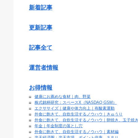
新着記事
更新記事
記事全て
運営者情報
お得情報
健康にお薦めな食材｜肉、野菜
株式銘柄研究：スペースX（NASDAQ GSM）
エクササイズ｜健康や体力向上｜有酸素運動
外食に飽きて、自炊生活するノウハウ｜きゅうり
外食に飽きて、自炊生活するノウハウ｜卵焼き、玉子焼
年金｜年金制度の落とし穴
外食に飽きて、自炊生活するノウハウ｜素材編
楽天経済圏：楽天市場 ポイント倍率 ＳＰＵ