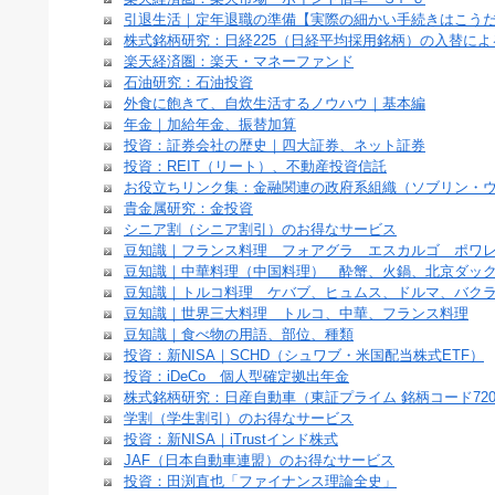
引退生活｜定年退職の準備【実際の細かい手続きはこう
株式銘柄研究：日経225（日経平均採用銘柄）の入替によ
楽天経済圏：楽天・マネーファンド
石油研究：石油投資
外食に飽きて、自炊生活するノウハウ｜基本編
年金｜加給年金、振替加算
投資：証券会社の歴史｜四大証券、ネット証券
投資：REIT（リート）、不動産投資信託
お役立ちリンク集：金融関連の政府系組織（ソブリン・
貴金属研究：金投資
シニア割（シニア割引）のお得なサービス
豆知識｜フランス料理 フォアグラ エスカルゴ ポワ
豆知識｜中華料理（中国料理） 酔蟹、火鍋、北京ダッ
豆知識｜トルコ料理 ケバブ、ヒュムス、ドルマ、バク
豆知識｜世界三大料理 トルコ、中華、フランス料理
豆知識｜食べ物の用語、部位、種類
投資：新NISA｜SCHD（シュワブ・米国配当株式ETF）
投資：iDeCo 個人型確定拠出年金
株式銘柄研究：日産自動車（東証プライム 銘柄コード720
学割（学生割引）のお得なサービス
投資：新NISA｜iTrustインド株式
JAF（日本自動車連盟）のお得なサービス
投資：田渕直也「ファイナンス理論全史」