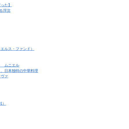
だった】
る浮沈
ウエルス・ファンド）
レ ムニエル
ク、日本独特の中華料理
ラヴァ
1）