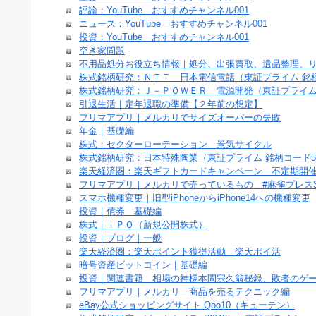
評論：YouTube おすすめチャンネル001
ニュース：YouTube おすすめチャンネル001
投資：YouTube おすすめチャンネル001
空き家問題
不用品処分お役立ち情報｜処分、出張買取、遺品整理、
株式銘柄研究：ＮＴＴ 日本電信電話（東証プライム 銘柄
株式銘柄研究：Ｊ－ＰＯＷＥＲ 電源開発（東証プライム 
引退生活｜定年退職の準備【２年前の想定】
フリマアプリ｜メルカリでサイズオーバーの失敗
年金｜基礎編
株式：セクターローテーション 景気サイクル
株式銘柄研究：日本特殊陶業（東証プライム 銘柄コード53
楽天経済圏：楽天ギフトカードキャンペーン 不定期開
フリマアプリ｜メルカリで売っているもの #麻雀プレスS
スマホ機種変更｜旧型iPhoneからiPhone14への機種変更
投資｜債券 基礎編
株式｜ＩＰＯ（新規公開株式）
投資｜ブログ｜一般
楽天経済圏：楽天ポイント獲得活動 楽天ポイ活
暗号資産ビットコイン｜基礎編
投資｜関連書籍 相場の神様本間宗久翁秘録、敗者のゲ
フリマアプリ｜メルカリ 商品を売るテクニック編
eBay公式ショッピングサイト Qoo10（キューテン）