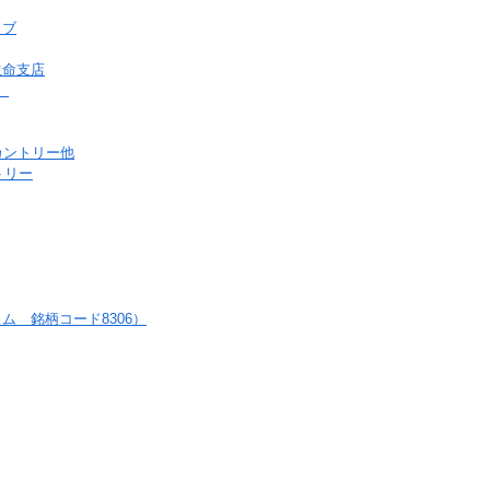
ラブ
生命支店
）
カントリー他
ントリー
 銘柄コード8306）