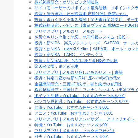
株式銘柄研究：オリンピック関連株
非ドコモユーザーのｄポイント獲得活動 ｄポイントク
投資：清原達郎「わが投資術 市場は誰に微笑むか」
投資：銀行ぐるぐる永久機関｜楽天銀行楽器支店、第一
株式銘柄研究：パピレス（東証プライム 銘柄コード3641
フリマアプリ｜メルカリ メルカード
お役立ちリンク集：地図、地理情報システム（GIS）
投資：新NISA｜楽天プラスシリーズ｜S&P500、オール
投資：新NISA｜eMAXIS Slim｜S&P500、オール・カ
投資：新NISA｜FANG＋インデックス
投資：新NISA口座｜特定口座と新NISAの比較
楽天経済圏：まとめ記事
フリマアプリ｜メルカリ欲しいものリスト｜書籍
投資：特定口座から新NISA口座への移行は得か
金融機関研究：三菱UFJ銀行｜都市銀行の有用性
株式銘柄研究：三菱ＵＦＪフィナンシャルＧ（東証プライム
ポイント活動：YouTube おすすめチャンネル001
パソコン豆知識：YouTube おすすめチャンネル001
お得：YouTube おすすめチャンネル001
アニメ：YouTube おすすめチャンネル001
フリマアプリ｜メルカリアンバサダー アフィリエイト
特撮：YouTube おすすめチャンネル001
フリマアプリ｜メルカリ ブックオフせどり
歴史：YouTube おすすめチャンネル001