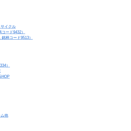
リサイクル
コード9432）
銘柄コード9513）
34）
催
HOP
ーム他