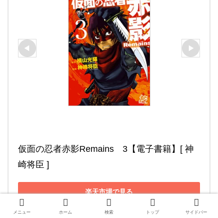
仮面の忍者赤影Remains　3【電子書籍】[ 神
崎将臣 ]
楽天市場で見る
メニュー
ホーム
検索
トップ
サイドバー
Yahoo!ショッピングで見る