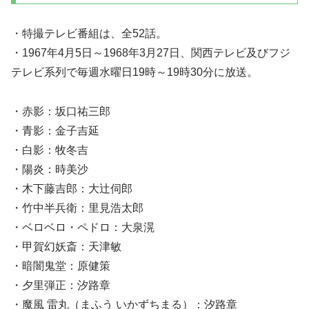
・特撮テレビ番組は、全52話。
・1967年4月5日～1968年3月27日、関西テレビ及びフジ
テレビ系列で毎週水曜日19時～19時30分に放送。
・赤影：坂口祐三郎
・青影：金子吉延
・白影：牧冬吉
・陽炎：時美沙
・木下藤吉郎：大辻伺郎
・竹中半兵衛：里見浩太郎
・ベロベロ・ペドロ：大泉滉
・甲賀幻妖斎：天津敏
・暗闇鬼堂：原健策
・夕里弾正：汐路章
・魔風 雷丸（まふう いかずちまる）：汐路章