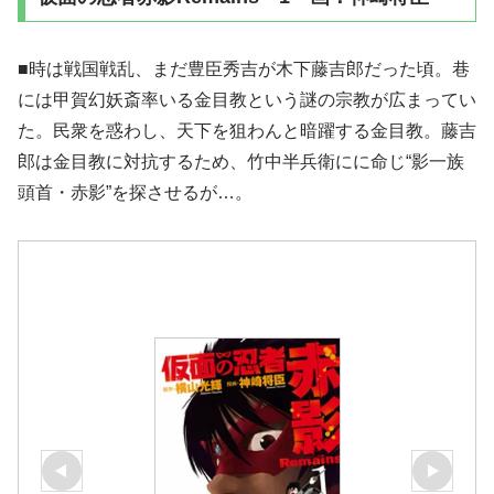
■時は戦国戦乱、まだ豊臣秀吉が木下藤吉郎だった頃。巷
には甲賀幻妖斎率いる金目教という謎の宗教が広まってい
た。民衆を惑わし、天下を狙わんと暗躍する金目教。藤吉
郎は金目教に対抗するため、竹中半兵衛にに命じ“影一族
頭首・赤影”を探させるが…。