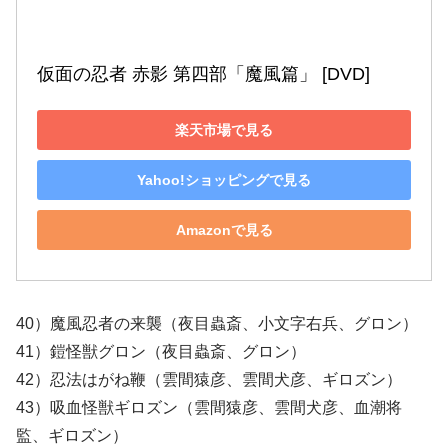
仮面の忍者 赤影 第四部「魔風篇」 [DVD]
楽天市場で見る
Yahoo!ショッピングで見る
Amazonで見る
40）魔風忍者の来襲（夜目蟲斎、小文字右兵、グロン）
41）鎧怪獣グロン（夜目蟲斎、グロン）
42）忍法はがね鞭（雲間猿彦、雲間犬彦、ギロズン）
43）吸血怪獣ギロズン（雲間猿彦、雲間犬彦、血潮将
監、ギロズン）