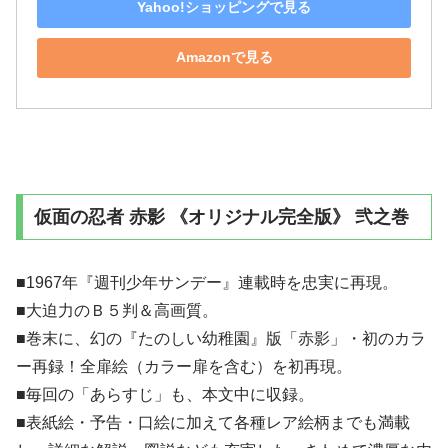
Yahoo!ショッピングで見る
Amazonで見る
仮面の忍者 赤影 《オリジナル完全版》 弐之巻
■1967年『週刊少年サンデー』連載時を忠実に再現。
■大迫力のＢ５判＆高画質。
■巻末に、幻の『たのしい幼稚園』版「赤影」・初のカラ
ー再録！全扉絵（カラー扉を含む）を初再現。
■毎回の「あらすじ」も、本文中に収録。
■表紙絵・予告・口絵に加えて各種レア絵柄までも満載