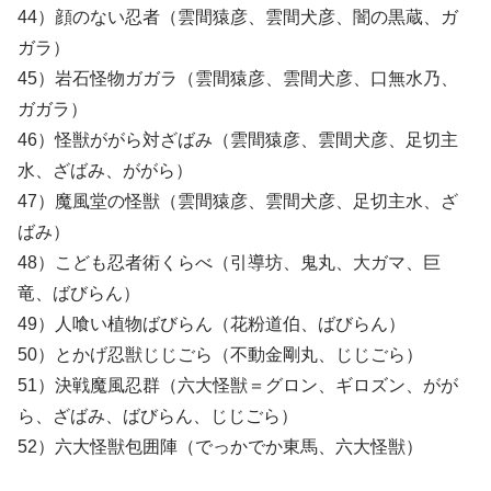
44）顔のない忍者（雲間猿彦、雲間犬彦、闇の黒蔵、ガ
ガラ）
45）岩石怪物ガガラ（雲間猿彦、雲間犬彦、口無水乃、
ガガラ）
46）怪獣ががら対ざばみ（雲間猿彦、雲間犬彦、足切主
水、ざばみ、ががら）
47）魔風堂の怪獣（雲間猿彦、雲間犬彦、足切主水、ざ
ばみ）
48）こども忍者術くらべ（引導坊、鬼丸、大ガマ、巨
竜、ばびらん）
49）人喰い植物ばびらん（花粉道伯、ばびらん）
50）とかげ忍獣じじごら（不動金剛丸、じじごら）
51）決戦魔風忍群（六大怪獣＝グロン、ギロズン、がが
ら、ざばみ、ばびらん、じじごら）
52）六大怪獣包囲陣（でっかでか東馬、六大怪獣）