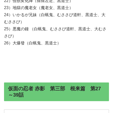
22）怪獣変化陣（猩猩左近、黒道士）
23）地獄の魔老女（魔老女、黒道士）
24）いかるが兄妹（白蝋鬼、むささび道軒、黒道士、大
むささび）
25）悪魔の鐘 （白蝋鬼、むささび道軒、黒道士、大むさ
さび）
26）大爆發（白蝋鬼、黒道士）
仮面の忍者 赤影 第三部 根来篇 第27
～39話