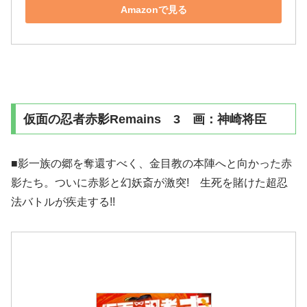
Amazonで見る
仮面の忍者赤影Remains 3 画：神崎将臣
■影一族の郷を奪還すべく、金目教の本陣へと向かった赤
影たち。ついに赤影と幻妖斎が激突! 生死を賭けた超忍
法バトルが疾走する!!