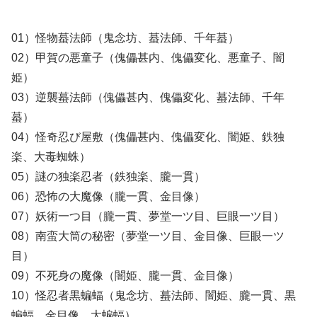
01）怪物蟇法師（鬼念坊、蟇法師、千年蟇）
02）甲賀の悪童子（傀儡甚内、傀儡変化、悪童子、闇
姫）
03）逆襲蟇法師（傀儡甚内、傀儡変化、蟇法師、千年
蟇）
04）怪奇忍び屋敷（傀儡甚内、傀儡変化、闇姫、鉄独
楽、大毒蜘蛛）
05）謎の独楽忍者（鉄独楽、朧一貫）
06）恐怖の大魔像（朧一貫、金目像）
07）妖術一つ目（朧一貫、夢堂一ツ目、巨眼一ツ目）
08）南蛮大筒の秘密（夢堂一ツ目、金目像、巨眼一ツ
目）
09）不死身の魔像（闇姫、朧一貫、金目像）
10）怪忍者黒蝙蝠（鬼念坊、蟇法師、闇姫、朧一貫、黒
蝙蝠、金目像、大蝙蝠）