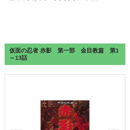
仮面の忍者 赤影 第一部 金目教篇 第1
～13話