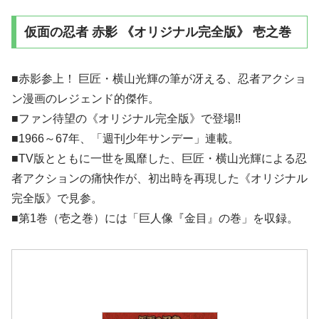
仮面の忍者 赤影 《オリジナル完全版》 壱之巻
■赤影参上！ 巨匠・横山光輝の筆が冴える、忍者アクショ
ン漫画のレジェンド的傑作。
■ファン待望の《オリジナル完全版》で登場!!
■1966～67年、「週刊少年サンデー」連載。
■TV版とともに一世を風靡した、巨匠・横山光輝による忍
者アクションの痛快作が、初出時を再現した《オリジナル
完全版》で見参。
■第1巻（壱之巻）には「巨人像『金目』の巻」を収録。