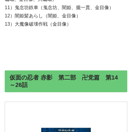
11）鬼念坊鉄車（鬼念坊、闇姫、朧一貫、金目像）
12）闇姫髪あらし（闇姫、金目像）
13）大魔像破壊作戦（金目像）
仮面の忍者 赤影 第二部 卍党篇 第14
～26話