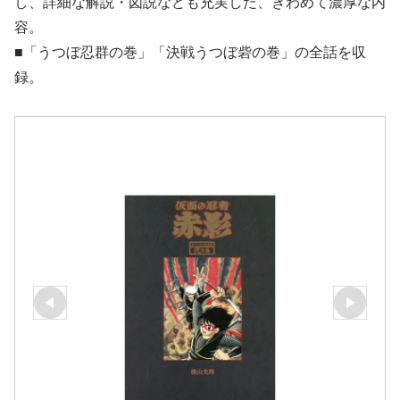
し、詳細な解説・図説なども充実した、きわめて濃厚な内
容。
■「うつぼ忍群の巻」「決戦うつぼ砦の巻」の全話を収
録。