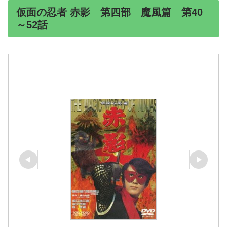
仮面の忍者 赤影 第四部 魔風篇 第40
～52話