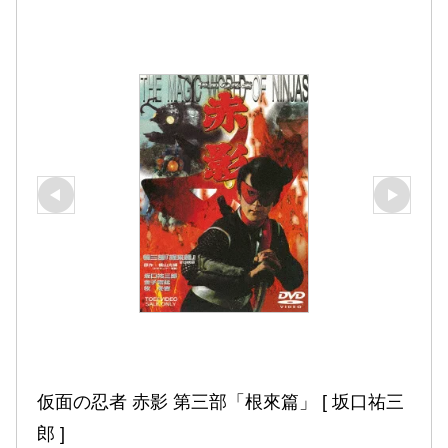
仮面の忍者 赤影 第三部「根來篇」 [ 坂口祐三
郎 ]