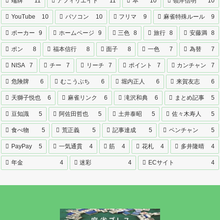
端牌
11
アフィリエイト
11
本
10
嶺岸信明
10
YouTube
10
パソコン
10
フリマ
9
麻雀特殊ルール
9
ポーカー
9
ホームページ
9
三色
8
旅行
8
安藤満
8
ポン
8
福本信行
8
面子
8
一色
7
為替
7
NISA
7
チー
7
リーチ
7
ポイント
7
カンチャン
7
危険牌
6
むこうぶち
6
堀内正人
6
来賀友志
6
天獅子悦也
6
麻雀リンク
6
滝沢和典
6
まとめ記事
5
豆知識
5
阿佐田哲也
5
土井泰昭
5
佐々木寿人
5
食べ物
5
荒正義
5
記事達成
5
ペンチャン
5
PayPay
5
一気通貫
4
筋
4
花札
4
多井隆晴
4
年金
4
迷彩
4
ECサイト
4