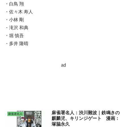
・白鳥 翔
・佐々木 寿人
・小林 剛
・滝沢 和典
・堀 慎吾
・多井 隆晴
ad
麻雀署名人：渋川難波｜鉄鳴きの
麻雀著名人
麒麟児、キリンジゲート 漫画：
塚脇永久