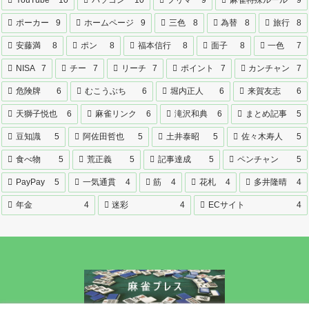
ポーカー
9
ホームページ
9
三色
8
為替
8
旅行
8
安藤満
8
ポン
8
福本信行
8
面子
8
一色
7
NISA
7
チー
7
リーチ
7
ポイント
7
カンチャン
7
危険牌
6
むこうぶち
6
堀内正人
6
来賀友志
6
天獅子悦也
6
麻雀リンク
6
滝沢和典
6
まとめ記事
5
豆知識
5
阿佐田哲也
5
土井泰昭
5
佐々木寿人
5
食べ物
5
荒正義
5
記事達成
5
ペンチャン
5
PayPay
5
一気通貫
4
筋
4
花札
4
多井隆晴
4
年金
4
迷彩
4
ECサイト
4