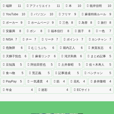
端牌
11
アフィリエイト
11
本
10
嶺岸信明
10
YouTube
10
パソコン
10
フリマ
9
麻雀特殊ルール
9
ポーカー
9
ホームページ
9
三色
8
為替
8
旅行
8
安藤満
8
ポン
8
福本信行
8
面子
8
一色
7
NISA
7
チー
7
リーチ
7
ポイント
7
カンチャン
7
危険牌
6
むこうぶち
6
堀内正人
6
来賀友志
6
天獅子悦也
6
麻雀リンク
6
滝沢和典
6
まとめ記事
5
豆知識
5
阿佐田哲也
5
土井泰昭
5
佐々木寿人
5
食べ物
5
荒正義
5
記事達成
5
ペンチャン
5
PayPay
5
一気通貫
4
筋
4
花札
4
多井隆晴
4
年金
4
迷彩
4
ECサイト
4