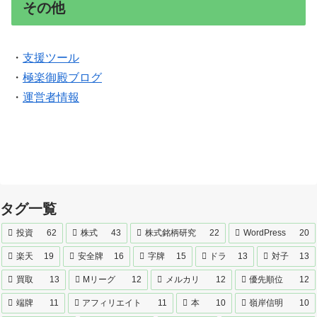
その他
・
支援ツール
・
極楽御殿ブログ
・
運営者情報
タグ一覧
投資
62
株式
43
株式銘柄研究
22
WordPress
20
楽天
19
安全牌
16
字牌
15
ドラ
13
対子
13
買取
13
Mリーグ
12
メルカリ
12
優先順位
12
端牌
11
アフィリエイト
11
本
10
嶺岸信明
10