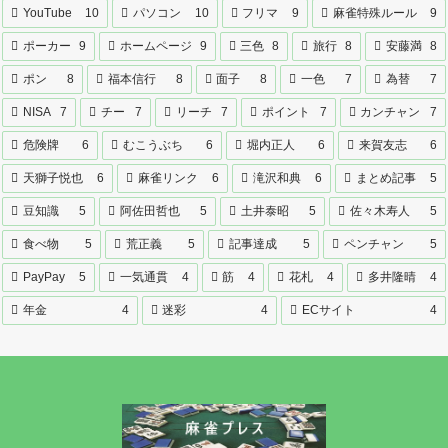
YouTube
10
パソコン
10
フリマ
9
麻雀特殊ルール
9
ポーカー
9
ホームページ
9
三色
8
旅行
8
安藤満
8
ポン
8
福本信行
8
面子
8
一色
7
為替
7
NISA
7
チー
7
リーチ
7
ポイント
7
カンチャン
7
危険牌
6
むこうぶち
6
堀内正人
6
来賀友志
6
天獅子悦也
6
麻雀リンク
6
滝沢和典
6
まとめ記事
5
豆知識
5
阿佐田哲也
5
土井泰昭
5
佐々木寿人
5
食べ物
5
荒正義
5
記事達成
5
ペンチャン
5
PayPay
5
一気通貫
4
筋
4
花札
4
多井隆晴
4
年金
4
迷彩
4
ECサイト
4