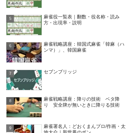
麻雀役一覧表｜翻数・役名称・読み
方・出現率・説明
麻雀戦略講座：韓国式麻雀「韓麻（ハ
ンマ）」、韓国麻雀
セブンブリッジ
麻雀戦略講座：降りの技術 ベタ降
り 安全牌が無いときに降りる技術
麻雀署名人：どおくまんプロ/作画・太
地大介｜新世界のボン