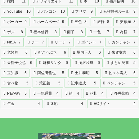
端牌
11
アフィリエイト
11
本
10
嶺岸信明
10
YouTube
10
パソコン
10
フリマ
9
麻雀特殊ルール
9
ポーカー
9
ホームページ
9
三色
8
旅行
8
安藤満
8
ポン
8
福本信行
8
面子
8
一色
7
為替
7
NISA
7
チー
7
リーチ
7
ポイント
7
カンチャン
7
危険牌
6
むこうぶち
6
堀内正人
6
来賀友志
6
天獅子悦也
6
麻雀リンク
6
滝沢和典
6
まとめ記事
5
豆知識
5
阿佐田哲也
5
土井泰昭
5
佐々木寿人
5
食べ物
5
荒正義
5
記事達成
5
ペンチャン
5
PayPay
5
一気通貫
4
筋
4
花札
4
多井隆晴
4
年金
4
迷彩
4
ECサイト
4