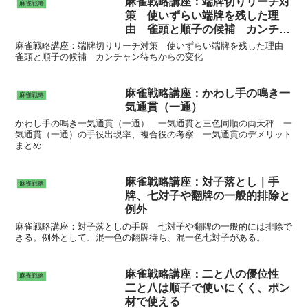
麻雀戦略講座：端牌切りリーチ対
麻雀戦略
策 使いずらい端牌を残した理
由 雀頭と順子の候補 カンチャ
ン待ちからの変化
麻雀戦略講座：端牌切りリーチ対策 使いずらい端牌を残した理由
雀頭と順子の候補 カンチャン待ちからの変化
麻雀戦略講座：かわし手の鳴き一
麻雀戦略
気通貫（一通）
かわし手の鳴き一気通貫（一通） 一気通貫と三色同順の両天秤 一
気通貫（一通）の手役出現率、複合役の考察 一気通貫のデメリット
まとめ
麻雀戦略講座：対子落とし｜手
麻雀戦略
牌、七対子や翻牌の一般的排除と
例外
麻雀戦略講座：対子落としの手牌 七対子や翻牌の一般的には排除で
きる。例外として、混一色の翻牌待ち、混一色七対子がある。
麻雀戦略講座：二と八の優位性
麻雀戦略
二と八は順子で使いにくく、ポン
材で使える