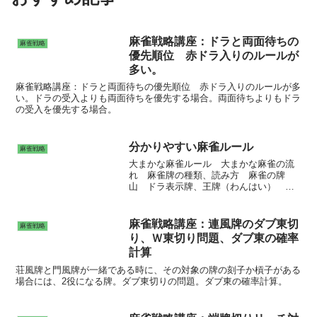
麻雀戦略講座：ドラと両面待ちの
麻雀戦略
優先順位 赤ドラ入りのルールが
多い。
麻雀戦略講座：ドラと両面待ちの優先順位 赤ドラ入りのルールが多
い。ドラの受入よりも両面待ちを優先する場合。両面待ちよりもドラ
の受入を優先する場合。
分かりやすい麻雀ルール
麻雀戦略
大まかな麻雀ルール 大まかな麻雀の流
れ 麻雀牌の種類、読み方 麻雀の牌
山 ドラ表示牌、王牌（わんはい） 麻
雀牌 点棒 起家マーク、やきとりマー
ク サイコロ 麻雀関連記事
麻雀戦略講座：連風牌のダブ東切
麻雀戦略
り、Ｗ東切り問題、ダブ東の確率
計算
荘風牌と門風牌が一緒である時に、その対象の牌の刻子か槓子がある
場合には、2役になる牌。ダブ東切りの問題。ダブ東の確率計算。