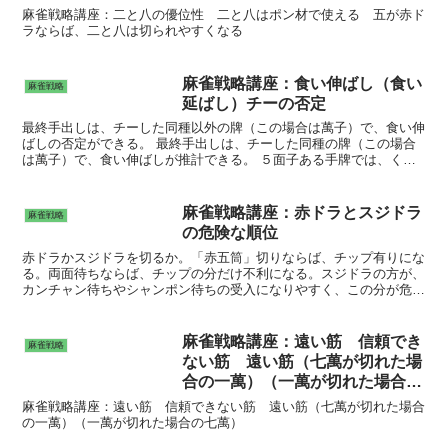
麻雀戦略講座：二と八の優位性 二と八はポン材で使える 五が赤ド
ラならば、二と八は切られやすくなる
麻雀戦略講座：食い伸ばし（食い
麻雀戦略
延ばし）チーの否定
最終手出しは、チーした同種以外の牌（この場合は萬子）で、食い伸
ばしの否定ができる。 最終手出しは、チーした同種の牌（この場合
は萬子）で、食い伸ばしが推計できる。 ５面子ある手牌では、くっ
つき聴牌を否定できる。食い伸ばし、又は、くっつき聴牌をする非合
理な手順である。くっつき聴牌を狙って、面子を切るのは不自然であ
る。逆に言えば、面子を捨てた捨牌で食い伸ばしの牌で和了するのは
麻雀戦略講座：赤ドラとスジドラ
麻雀戦略
非合理であるため、食い伸ばしを否定できる。したがって、面子切り
の危険な順位
がある捨牌の場合、食い伸ばし周辺は安全。
赤ドラかスジドラを切るか。「赤五筒」切りならば、チップ有りにな
る。両面待ちならば、チップの分だけ不利になる。スジドラの方が、
カンチャン待ちやシャンポン待ちの受入になりやすく、この分が危険
になる。赤ドラとスジドラのなら、スジドラの方が危険。
麻雀戦略講座：遠い筋 信頼でき
麻雀戦略
ない筋 遠い筋（七萬が切れた場
合の一萬）（一萬が切れた場合の
七萬）
麻雀戦略講座：遠い筋 信頼できない筋 遠い筋（七萬が切れた場合
の一萬）（一萬が切れた場合の七萬）