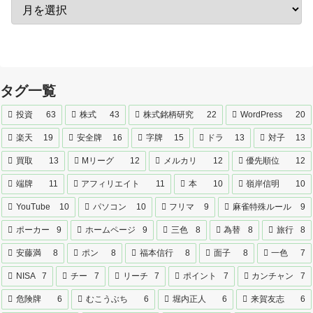
タグ一覧
投資
63
株式
43
株式銘柄研究
22
WordPress
20
楽天
19
安全牌
16
字牌
15
ドラ
13
対子
13
買取
13
Mリーグ
12
メルカリ
12
優先順位
12
端牌
11
アフィリエイト
11
本
10
嶺岸信明
10
YouTube
10
パソコン
10
フリマ
9
麻雀特殊ルール
9
ポーカー
9
ホームページ
9
三色
8
為替
8
旅行
8
安藤満
8
ポン
8
福本信行
8
面子
8
一色
7
NISA
7
チー
7
リーチ
7
ポイント
7
カンチャン
7
危険牌
6
むこうぶち
6
堀内正人
6
来賀友志
6