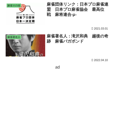
麻雀団体リンク：日本プロ麻雀連
麻雀その他
盟 日本プロ麻雀協会 最高位
戦 麻将連合-μ-
2021.03.01
麻雀著名人：滝沢和典 越後の奇
麻雀著名人
跡 麻雀バガボンド
2022.04.10
ad