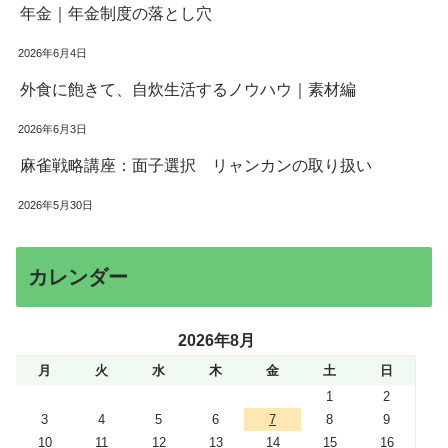
年金｜年金制度の落とし穴
2026年6月4日
外食に飽きて、自炊生活するノウハウ｜素材編
2026年6月3日
麻雀戦略講座：面子選択 リャンカンの取り扱い
2026年5月30日
カレンダー
2026年8月
月
火
水
木
金
土
日
1
2
3
4
5
6
7
8
9
10
11
12
13
14
15
16