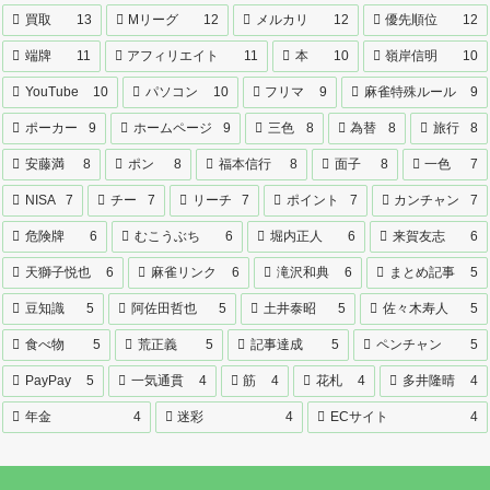
買取
13
Mリーグ
12
メルカリ
12
優先順位
12
端牌
11
アフィリエイト
11
本
10
嶺岸信明
10
YouTube
10
パソコン
10
フリマ
9
麻雀特殊ルール
9
ポーカー
9
ホームページ
9
三色
8
為替
8
旅行
8
安藤満
8
ポン
8
福本信行
8
面子
8
一色
7
NISA
7
チー
7
リーチ
7
ポイント
7
カンチャン
7
危険牌
6
むこうぶち
6
堀内正人
6
来賀友志
6
天獅子悦也
6
麻雀リンク
6
滝沢和典
6
まとめ記事
5
豆知識
5
阿佐田哲也
5
土井泰昭
5
佐々木寿人
5
食べ物
5
荒正義
5
記事達成
5
ペンチャン
5
PayPay
5
一気通貫
4
筋
4
花札
4
多井隆晴
4
年金
4
迷彩
4
ECサイト
4