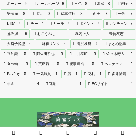
ポーカー
9
ホームページ
9
三色
8
為替
8
旅行
8
安藤満
8
ポン
8
福本信行
8
面子
8
一色
7
NISA
7
チー
7
リーチ
7
ポイント
7
カンチャン
7
危険牌
6
むこうぶち
6
堀内正人
6
来賀友志
6
天獅子悦也
6
麻雀リンク
6
滝沢和典
6
まとめ記事
5
豆知識
5
阿佐田哲也
5
土井泰昭
5
佐々木寿人
5
食べ物
5
荒正義
5
記事達成
5
ペンチャン
5
PayPay
5
一気通貫
4
筋
4
花札
4
多井隆晴
4
年金
4
迷彩
4
ECサイト
4
© 2021 麻雀プレス.