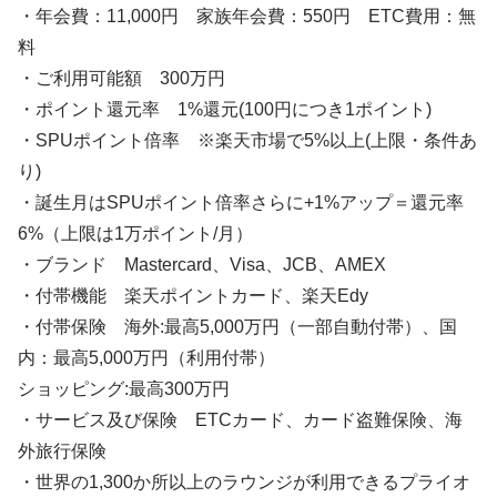
・年会費：11,000円 家族年会費：550円 ETC費用：無
料
・ご利用可能額 300万円
・ポイント還元率 1%還元(100円につき1ポイント)
・SPUポイント倍率 ※楽天市場で5%以上(上限・条件あ
り)
・誕生月はSPUポイント倍率さらに+1%アップ＝還元率
6%（上限は1万ポイント/月）
・ブランド Mastercard、Visa、JCB、AMEX
・付帯機能 楽天ポイントカード、楽天Edy
・付帯保険 海外:最高5,000万円（一部自動付帯）、国
内：最高5,000万円（利用付帯）
ショッピング:最高300万円
・サービス及び保険 ETCカード、カード盗難保険、海
外旅行保険
・世界の1,300か所以上のラウンジが利用できるプライオ