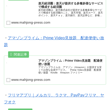
楽天経済圏：楽天が提供する多種多様なサービス
で構成する経済圏
楽天経済圏は、楽天株式会社が提供する多種多様なサービ
スで構成する経済圏のこと。 楽天市場、楽天カード、楽天
ポイント、楽天Ｐａｙ、楽天銀行、楽天証券など、多種多
様なサービスがある。円建てMRFの新商品「楽天・マネー
ファンド」が、2025年6月から運用を開始。
www.mahjong-press.com
・
アマゾンプライム：Prime Video見放題 配達便使い放
題
アマゾンプライム：Prime Video見放題 配達便
使い放題
アマゾンプライムは、アマゾン（Amazon）が提供する安
くてお得な会員サービス。 Prime Video見放題 配達便
使い放題 Kindle Amazon ファミリー
www.mahjong-press.com
・
フリマアプリ｜メルカリ、ラクマ、PayPayフリマ、ヤ
フオク