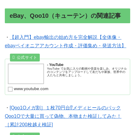
eBay、Qoo10（キューテン）の関連記事
・
【超入門】ebay輸出の始め方を完全解説【全体像・
ebayペイオニアアカウント作成・評価集め・発送方法】
- YouTube
YouTube でお気に入りの動画や音楽を楽しみ、オリジナル
のコンテンツをアップロードして友だちや家族、世界中の
人たちと共有しましょう。
www.youtube.com
・
[Qoo1Oメガ割］１枚70円台⁉︎メディヒールのパック
Qoo1Oで大量に買って偽物、本物また検証してみた！
［累計200枚越え検証]