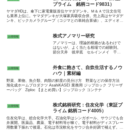
プライム 銘柄コード9831）
ヤマダHDは、傘下に家電量販首位ヤマダデンキ。Ｍ＆Ａで注文住宅
も業界上位に。ヤマダデンキが大塚家具吸収合併。売上高はヤマダデ
ンキ、ビックカメラグループ（コジマとの単純合算値）、エディオン
の順となっている。店舗数は微増程度。住宅引き渡し棟数増。巣ごも
り特需反動。
株式アノマリー研究
お得情報
アノマリーは、理論的根拠があるわけで
はないが、よく当たる相場での経験則。
節分天井 彼岸底 セルインメイ 干支
アノマリー 五輪アノマリー 太陽黒点
アノマリー 米国大統領選とＮＹダウ騰落
率。
外食に飽きて、自炊生活するノウ
お得情報
ハウ｜素材編
野菜、果物、魚介類、肉類の鮮度の見分け方 野菜などの保存方法
旭化成ホームプロダクツ AsahiKASEI 業務用 ジップロック フリーザ
ーバッグ Ziploc 【まとめ買い】ジップロック コンテナ
株式銘柄研究：住友化学（東証プ
お得情報
ライム 銘柄コード4005）
住友化学は、総合化学大手。石油化学はシンガポール、サウジでも合
弁展開。医薬品、農薬、電子材料等が稼ぐ。電子材料がディスプレー
用数量下振れで後退。石化は市況軟化をサウジ合弁好調で補えず。医