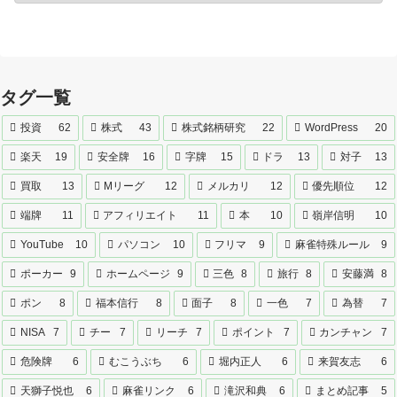
タグ一覧
投資
62
株式
43
株式銘柄研究
22
WordPress
20
楽天
19
安全牌
16
字牌
15
ドラ
13
対子
13
買取
13
Mリーグ
12
メルカリ
12
優先順位
12
端牌
11
アフィリエイト
11
本
10
嶺岸信明
10
YouTube
10
パソコン
10
フリマ
9
麻雀特殊ルール
9
ポーカー
9
ホームページ
9
三色
8
旅行
8
安藤満
8
ポン
8
福本信行
8
面子
8
一色
7
為替
7
NISA
7
チー
7
リーチ
7
ポイント
7
カンチャン
7
危険牌
6
むこうぶち
6
堀内正人
6
来賀友志
6
天獅子悦也
6
麻雀リンク
6
滝沢和典
6
まとめ記事
5