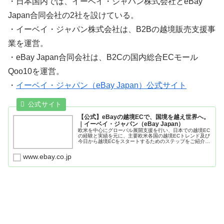
・日本国内では、イーベイ・ジャパン株式会社とeBay
Japan合同会社の2社を設けている。
・イーベイ・ジャパン株式会社は、B2Bの越境販売支援事
業を運営。
・eBay Japan合同会社は、B2Cの国内総合ECモール
Qoo10を運営。
・
イーベイ・ジャパン（eBay Japan）公式サイト
【公式】eBayの越境ECで、国境を越え世界へ。
｜イーベイ・ジャパン（eBay Japan）
欧米を中心にグローバル展開支援を行い、日本での越境EC
の経験と実績を元に、主要欧米各国の越境ECトレンド及び
今日から越境ECをスタートするためのステップをご紹介。
また、日本独自の販売サポートサービスもご提案します。
www.ebay.co.jp