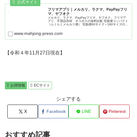
フリマアプリ｜メルカリ、ラクマ、PayPayフリ
マ、ヤフオク
メルカリ、ラクマ、PayPayフリマ、ヤフオク、フリマア
プリ、不用品売却 ネコポスの送料比較 宅急便コンパクト
（らくらくメルカリ便） 宅急便60サイズ～160サイズのサ
イズ 専用薄型BOX、クラフト紙宅配袋、段ボール箱 厚さ
測定定規 リサイクル
www.mahjong-press.com
【令和４年11月27日現在】
お得情報
ECサイト
シェアする
X
Facebook
LINE
Pinterest
おすすめ記事