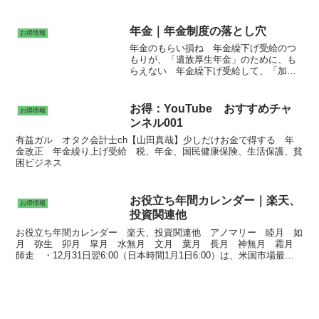
薬反落。ただ、車用が後半復調。農薬が南米軸に上振れ底上げ。前号
より営業減益幅縮小。為替差益一転増。増収増益を予想。
年金｜年金制度の落とし穴
お得情報
年金のもらい損ね 年金繰下げ受給のつ
もりが、「遺族厚生年金」のために、も
らえない 年金繰下げ受給して、「加給
年金」がもらえない 年金繰下げ受給し
て、「振替加算」がもらえない 年金繰
下げ受給のデメリット 受給開始までの
お得：YouTube おすすめチャ
お得情報
不測の出費に耐えられない 注意点｜在
ンネル001
職老齢年金の支給停止、年金収入と負担
額を把握による正確な生活設計、夫婦世
有益ガル オタク会計士ch【山田真哉】少しだけお金で得する 年
帯は、加給年金や振替加算の有無で世帯
金改正 年金繰り上げ受給 税、年金、国民健康保険、生活保護、貧
合算で評価する、繰下げをする場合、他
困ビジネス
の年金も併せて繰下げになる、繰下げ中
に亡くなった場合、他の年金も併せて繰
下げになる、特例的に支給事由が異なる2
お役立ち年間カレンダー｜楽天、
お得情報
つ以上の年金が受けられる
投資関連他
お役立ち年間カレンダー 楽天、投資関連他 アノマリー 睦月 如
月 弥生 卯月 皐月 水無月 文月 葉月 長月 神無月 霜月
師走 ・12月31日翌6:00（日本時間1月1日6:00）は、米国市場最終
取引日 。 ・1月3日は、米国市場取引開始日。