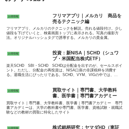
フリマアプリ｜メルカリ 商品を
お得情報
売るテクニック編
フリマアプリ、メルカリのテクニックを解説。売れる値段付け。少し
値段を下げていくと、検索画面トップに表示される。写真の撮影方
法。オリジナルハッシュタグで誘導する。メルカリの貴金属。
投資：新NISA｜SCHD（シュワ
お得情報
ブ・米国配当株式ETF）
楽天SCHD SBI・SCHD SCHDは分配金を出すのが、セールスポイ
ント。ただし、分配金の再投資は、NISA口座の非課税枠を消費す
る。退職生活にぴったりである。SCHD、VYM、VIGの中では、
SCHDが優秀（2024年～2014年）。
買取サイト｜専門書、大学教科
お得情報
書、医学書｜専門書アカデミー
買取サイト｜専門書、大学教科書、医学書｜専門書アカデミー 専門
書アカデミーは、大学の教科書や専門書、医学書、資格試験・就職試
験などの教材の買取に特化したサイト
株式銘柄研究：ヤマダHD（東証
お得情報