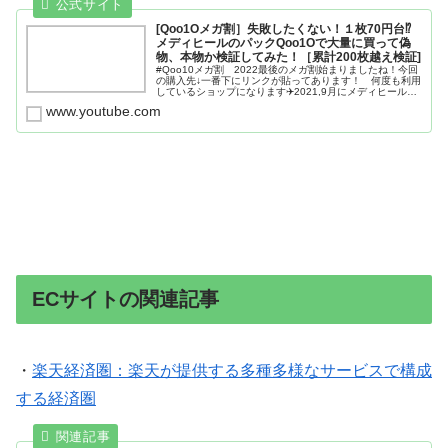
[Qoo1Oメガ割］失敗したくない！１枚70円台⁉︎
メディヒールのパックQoo1Oで大量に買って偽
物、本物か検証してみた！［累計200枚越え検証]
#Qoo10メガ割 2022最後のメガ割始まりましたね！今回
の購入先↓一番下にリンクが貼ってあります！ 何度も利用
しているショップになります✈️2021,9月にメディヒール公
式ショップがQoo10内にオープンしています◎
www.youtube.com
ECサイトの関連記事
・
楽天経済圏：楽天が提供する多種多様なサービスで構成
する経済圏