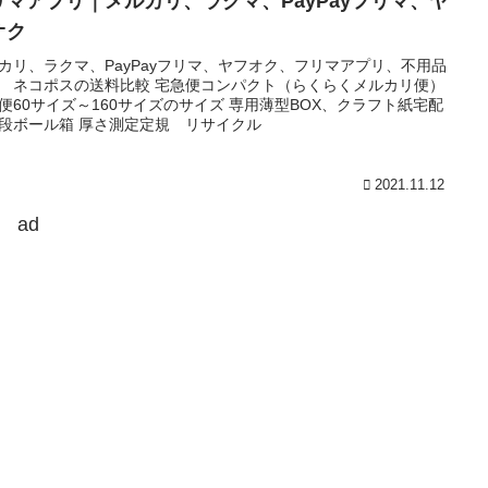
リマアプリ｜メルカリ、ラクマ、PayPayフリマ、ヤ
オク
カリ、ラクマ、PayPayフリマ、ヤフオク、フリマアプリ、不用品
 ネコポスの送料比較 宅急便コンパクト（らくらくメルカリ便）
便60サイズ～160サイズのサイズ 専用薄型BOX、クラフト紙宅配
段ボール箱 厚さ測定定規 リサイクル
2021.11.12
ad