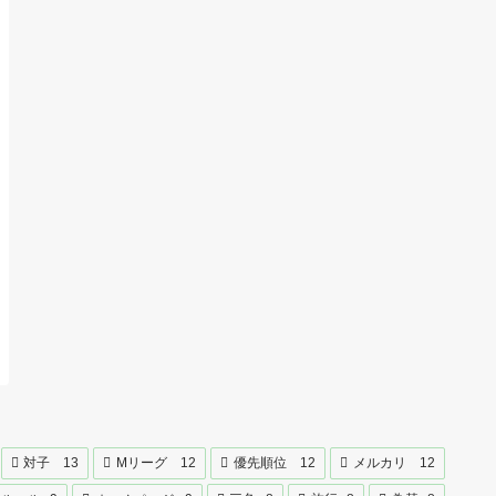
対子
13
Mリーグ
12
優先順位
12
メルカリ
12