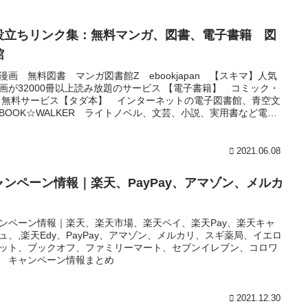
役立ちリンク集：無料マンガ、図書、電子書籍 図
館
漫画 無料図書 マンガ図書館Z ebookjapan 【スキマ】人気
画が32000冊以上読み放題のサービス 【電子書籍】 コミック・
 無料サービス【タダ本】 インターネットの電子図書館、青空文
BOOK☆WALKER ライトノベル、文芸、小説、実用書など電子
を読むなら 図書館 カーリル
2021.06.08
ャンペーン情報｜楽天、PayPay、アマゾン、メルカ
ンペーン情報｜楽天、楽天市場、楽天ペイ、楽天Pay、楽天キャ
ュ、,楽天Edy、PayPay、アマゾン、メルカリ、スギ薬局、イエロ
ット、ブックオフ、ファミリーマート、セブンイレブン、コロワ
 キャンペーン情報まとめ
2021.12.30