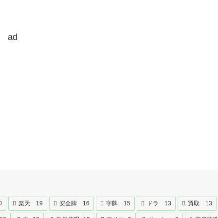
ad
0
楽天
19
安全牌
16
字牌
15
ドラ
13
買取
13