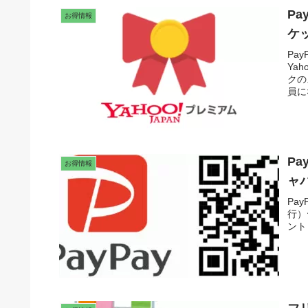
P
お得情報
ケッ
Pa
Ya
クの
員に
Pa
お得情報
ャ
Pa
行）
ント