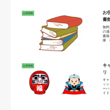
お
お得情報
書
無料
の漫
書籍
庫 
書籍
キ
お得情報
リ
キャ
ッシ
ーハ
イド