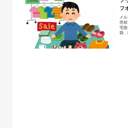
フ
お得情報
フ
メル
売却
宅急
袋、