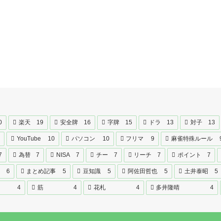
0
楽天
19
安全牌
16
字牌
15
ドラ
13
対子
13
YouTube
10
パソコン
10
フリマ
9
麻雀特殊ルール
7
為替
7
NISA
7
チー
7
リーチ
7
ポイント
7
6
まとめ記事
5
豆知識
5
阿佐田哲也
5
土井泰昭
5
4
筋
4
花札
4
多井隆晴
4