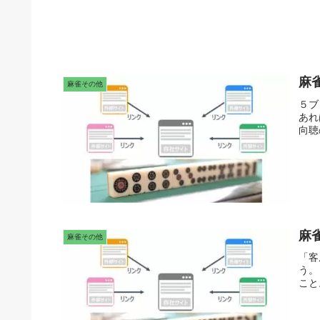
麻
麻雀その他
５ブ
あれ
向聴
麻
麻雀その他
「客
う。
こと