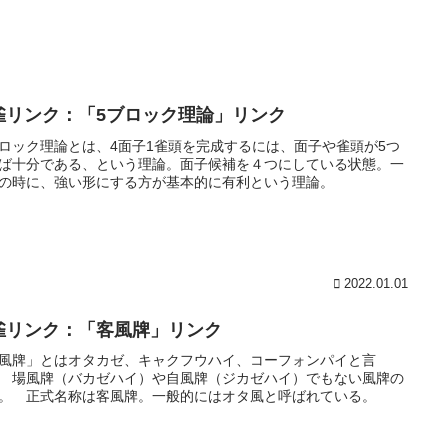
雀リンク：「5ブロック理論」リンク
ロック理論とは、4面子1雀頭を完成するには、面子や雀頭が5つ
ば十分である、という理論。面子候補を４つにしている状態。一
の時に、強い形にする方が基本的に有利という理論。
2022.01.01
雀リンク：「客風牌」リンク
風牌」とはオタカゼ、キャクフウハイ、コーフォンパイと言
 場風牌（バカゼハイ）や自風牌（ジカゼハイ）でもない風牌の
。 正式名称は客風牌。一般的にはオタ風と呼ばれている。