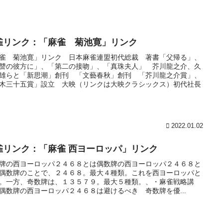
雀リンク：「麻雀 菊池寛」リンク
雀 菊池寛」リンク 日本麻雀連盟初代総裁 著書「父帰る」、
讐の彼方に」、「第二の接吻」、「真珠夫人」 芥川龍之介、久
雄らと「新思潮」創刊 「文藝春秋」創刊 「芥川龍之介賞」、
木三十五賞」設立 大映（リンクは大映クラシックス）初代社長
2022.01.02
雀リンク：「麻雀 西ヨーロッパ」リンク
牌の西ヨーロッパ２４６８とは偶数牌の西ヨーロッパ２４６８と
偶数牌のことで、２４６８。最大４種類。これを西ヨーロッパと
。一方、奇数牌は、１３５７９。最大５種類。、・麻雀戦略講
偶数牌の西ヨーロッパ２４６８は避けるべき 奇数牌を優...