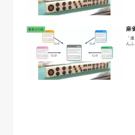
麻
麻雀その他
「連
んふ