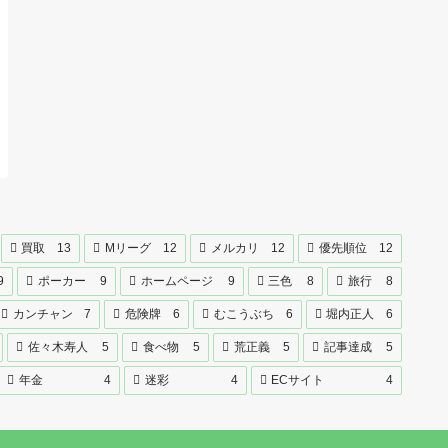
買取
13
Mリーグ
12
メルカリ
12
優先順位
12
9
ポーカー
9
ホームページ
9
三色
8
旅行
8
カンチャン
7
危険牌
6
むこうぶち
6
堀内正人
6
佐々木寿人
5
食べ物
5
荒正義
5
記事達成
5
年金
4
迷彩
4
ECサイト
4