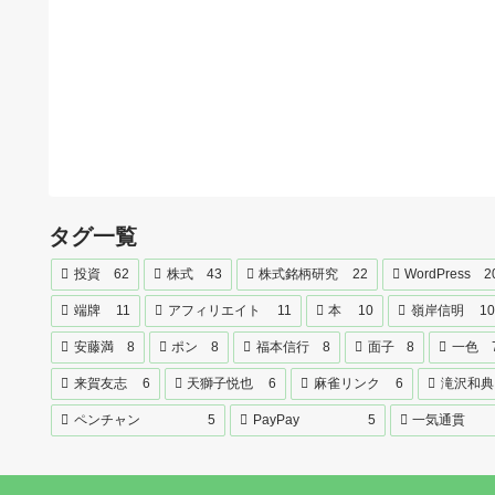
タグ一覧
投資
62
株式
43
株式銘柄研究
22
WordPress
2
端牌
11
アフィリエイト
11
本
10
嶺岸信明
10
安藤満
8
ポン
8
福本信行
8
面子
8
一色
来賀友志
6
天獅子悦也
6
麻雀リンク
6
滝沢和典
ペンチャン
5
PayPay
5
一気通貫