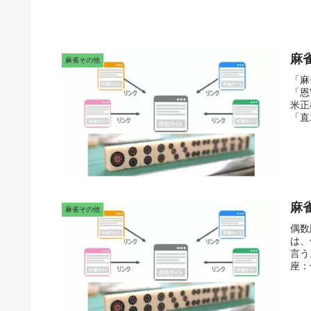
麻
麻雀その他
「麻
「恩
米正
「直
麻
麻雀その他
偶数
は、
言う
座：