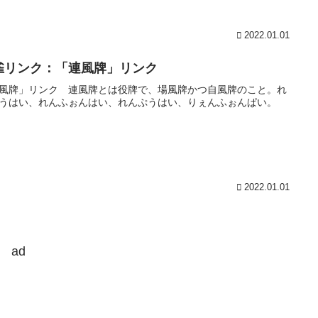
2022.01.01
雀リンク：「連風牌」リンク
風牌」リンク 連風牌とは役牌で、場風牌かつ自風牌のこと。れ
うはい、れんふぉんはい、れんぷうはい、りぇんふぉんぱい。
2022.01.01
ad