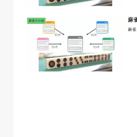
麻
麻雀その他
麻雀