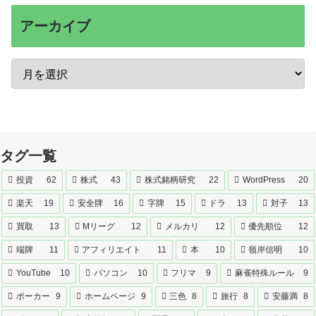
アーカイブ
タグ一覧
投資
62
株式
43
株式銘柄研究
22
WordPress
20
楽天
19
安全牌
16
字牌
15
ドラ
13
対子
13
買取
13
Mリーグ
12
メルカリ
12
優先順位
12
端牌
11
アフィリエイト
11
本
10
嶺岸信明
10
YouTube
10
パソコン
10
フリマ
9
麻雀特殊ルール
9
ポーカー
9
ホームページ
9
三色
8
旅行
8
安藤満
8