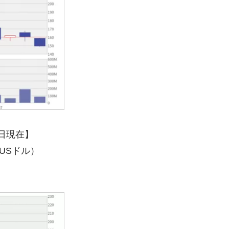
2日現在】
5USドル）