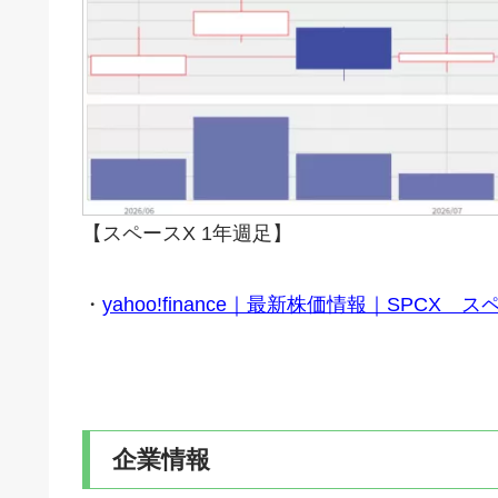
【スペースX 1年週足】
・
yahoo!finance｜最新株価情報｜SP
企業情報