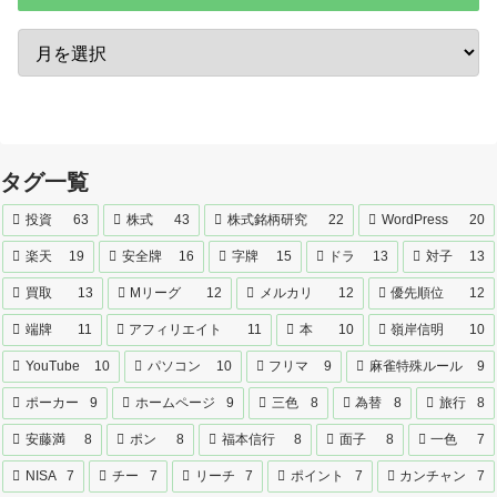
タグ一覧
投資
63
株式
43
株式銘柄研究
22
WordPress
20
楽天
19
安全牌
16
字牌
15
ドラ
13
対子
13
買取
13
Mリーグ
12
メルカリ
12
優先順位
12
端牌
11
アフィリエイト
11
本
10
嶺岸信明
10
YouTube
10
パソコン
10
フリマ
9
麻雀特殊ルール
9
ポーカー
9
ホームページ
9
三色
8
為替
8
旅行
8
安藤満
8
ポン
8
福本信行
8
面子
8
一色
7
NISA
7
チー
7
リーチ
7
ポイント
7
カンチャン
7