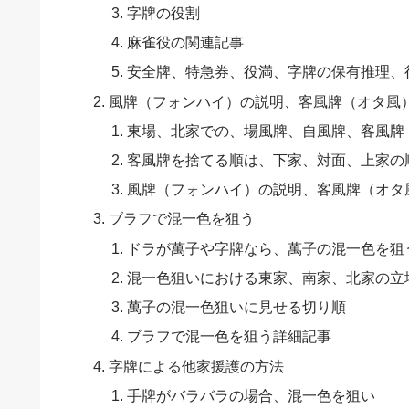
字牌の役割
麻雀役の関連記事
安全牌、特急券、役満、字牌の保有推理、
風牌（フォンハイ）の説明、客風牌（オタ風
東場、北家での、場風牌、自風牌、客風牌
客風牌を捨てる順は、下家、対面、上家の
風牌（フォンハイ）の説明、客風牌（オタ
ブラフで混一色を狙う
ドラが萬子や字牌なら、萬子の混一色を狙
混一色狙いにおける東家、南家、北家の立
萬子の混一色狙いに見せる切り順
ブラフで混一色を狙う詳細記事
字牌による他家援護の方法
手牌がバラバラの場合、混一色を狙い