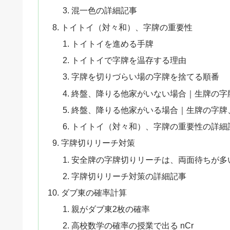
混一色の詳細記事
トイトイ（対々和）、字牌の重要性
トイトイを進める手牌
トイトイで字牌を温存する理由
字牌を切りづらい場の字牌を捨てる順番
終盤、降りる他家がいない場合｜生牌の字
終盤、降りる他家がいる場合｜生牌の字牌
トイトイ（対々和）、字牌の重要性の詳細
字牌切りリーチ対策
安全牌の字牌切りリーチは、両面待ちが多
字牌切りリーチ対策の詳細記事
ダブ東の確率計算
親がダブ東2枚の確率
高校数学の確率の授業で出る nCr