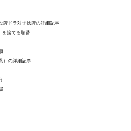
役牌ドラ対子捨牌の詳細記事
）を捨てる順番
順
風）の詳細記事
う
場