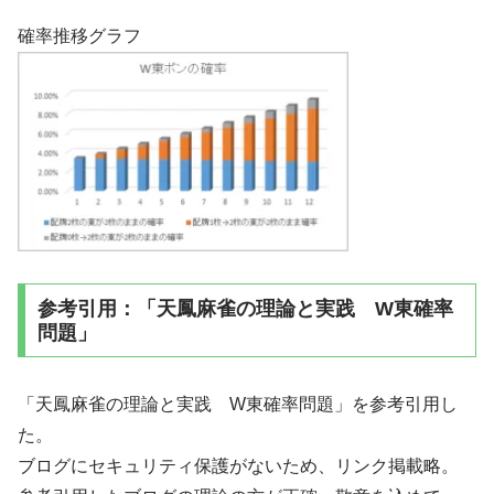
確率推移グラフ
参考引用：「天鳳麻雀の理論と実践 W東確率
問題」
「天鳳麻雀の理論と実践 W東確率問題」を参考引用し
た。
ブログにセキュリティ保護がないため、リンク掲載略。