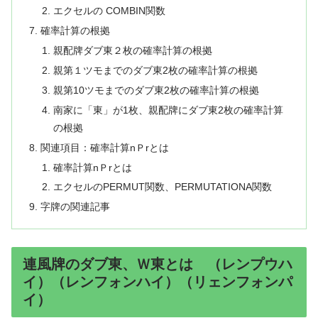
エクセルの COMBIN関数
確率計算の根拠
親配牌ダブ東２枚の確率計算の根拠
親第１ツモまでのダブ東2枚の確率計算の根拠
親第10ツモまでのダブ東2枚の確率計算の根拠
南家に「東」が1枚、親配牌にダブ東2枚の確率計算
の根拠
関連項目：確率計算nＰrとは
確率計算nＰrとは
エクセルのPERMUT関数、PERMUTATIONA関数
字牌の関連記事
連風牌のダブ東、Ｗ東とは （レンプウハ
イ）（レンフォンハイ）（リェンフォンパ
イ）