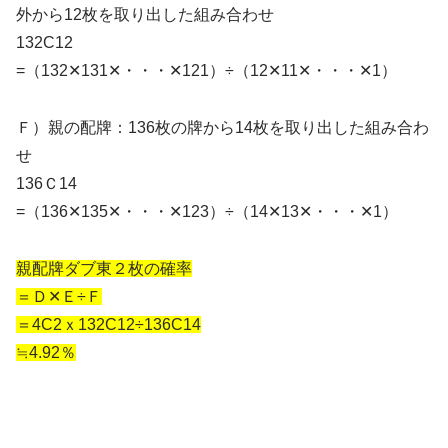
外から12枚を取り出した組み合わせ
132C12
=（132✕131✕・・・✕121）÷（12✕11✕・・・✕1）
Ｆ）親の配牌：136枚の牌から14枚を取り出した組み合わ
せ
136Ｃ14
=（136✕135✕・・・✕123）÷（14✕13✕・・・✕1）
親配牌ダブ東２枚の確率
＝Ｄ✕Ｅ÷Ｆ
＝4C2ｘ132C12÷136C14
≒4.92％