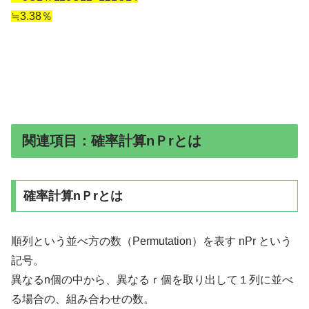
≒3.38％
関連項目：確率計算nＰrとは
確率計算nＰrとは
順列という並べ方の数（Permutation）を表す nPr という
記号。
異なるn個の中から、異なるｒ個を取り出して１列に並べ
る場合の、組み合わせの数。