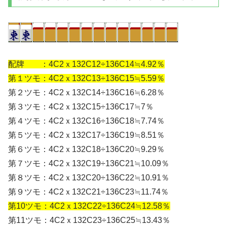
配牌 ：4C2ｘ132C12÷136C14≒4.92％
第１ツモ：4C2ｘ132C13÷136C15≒5.59％
第２ツモ：4C2ｘ132C14÷136C16≒6.28％
第３ツモ：4C2ｘ132C15÷136C17≒7％
第４ツモ：4C2ｘ132C16÷136C18≒7.74％
第５ツモ：4C2ｘ132C17÷136C19≒8.51％
第６ツモ：4C2ｘ132C18÷136C20≒9.29％
第７ツモ：4C2ｘ132C19÷136C21≒10.09％
第８ツモ：4C2ｘ132C20÷136C22≒10.91％
第９ツモ：4C2ｘ132C21÷136C23≒11.74％
第10ツモ：4C2ｘ132C22÷136C24≒12.58％
第11ツモ：4C2ｘ132C23÷136C25≒13.43％