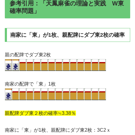
参考引用：「天鳳麻雀の理論と実践 W東
確率問題」
南家に「東」が1枚、親配牌にダブ東2枚の確率
親の配牌でダブ東2枚
南家の配牌で「東」1枚
親配牌ダブ東２枚の確率≒3.38％
南家に「東」が1枚、親配牌にダブ東2枚：3C2ｘ