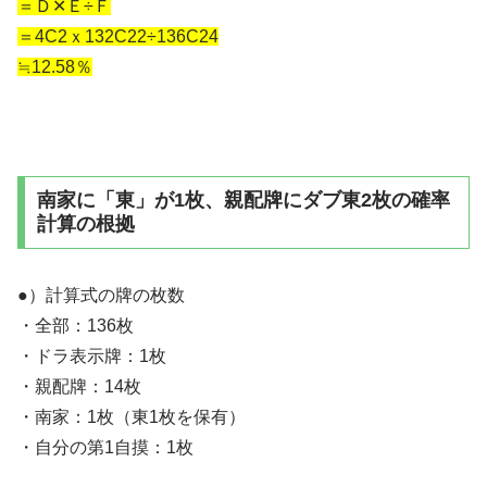
＝Ｄ✕Ｅ÷Ｆ
＝4C2ｘ132C22÷136C24
≒12.58％
南家に「東」が1枚、親配牌にダブ東2枚の確率
計算の根拠
●）計算式の牌の枚数
・全部：136枚
・ドラ表示牌：1枚
・親配牌：14枚
・南家：1枚（東1枚を保有）
・自分の第1自摸：1枚