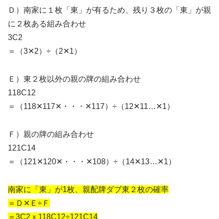
Ｄ）南家に１枚「東」が有るため、残り３枚の「東」が親
に２枚ある組み合わせ
3C2
＝（3✕2）÷（2✕1）
Ｅ）東２枚以外の親の牌の組み合わせ
118C12
＝（118✕117✕・・・✕117）÷（12✕11…✕1）
Ｆ）親の牌の組み合わせ
121C14
＝（121✕120✕・・・✕108）÷（14✕13…✕1）
南家に「東」が1枚、親配牌ダブ東２枚の確率
＝Ｄ✕Ｅ÷Ｆ
＝3C2ｘ118C12÷121C14