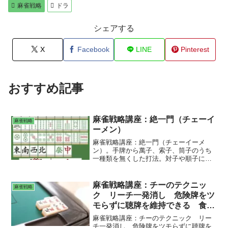
麻雀戦略
ドラ
シェアする
X
Facebook
LINE
Pinterest
おすすめ記事
麻雀戦略講座：絶一門（チェーイ
麻雀戦略
ーメン）
麻雀戦略講座：絶一門（チェーイーメ
ン）。手牌から萬子、索子、筒子のうち
一種類を無くした打法。対子や順子に柔
軟に対応でき、多面張を作りやすくな
る。ツェーイーメン。ぜついちもん。
麻雀戦略講座：チーのテクニッ
麻雀戦略
ク リーチ一発消し 危険牌をツ
モらずに聴牌を維持できる 食い
替えできる
麻雀戦略講座：チーのテクニック リー
チ一発消し 危険牌をツモらずに聴牌を