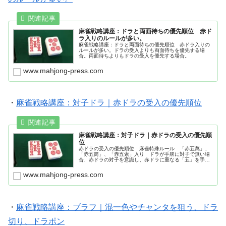
麻雀戦略講座：ドラと両面待ちの優先順位 赤ド
ラ入りのルールが多い。
麻雀戦略講座：ドラと両面待ちの優先順位 赤ドラ入りの
ルールが多い。ドラの受入よりも両面待ちを優先する場
合。両面待ちよりもドラの受入を優先する場合。
www.mahjong-press.com
・
麻雀戦略講座：対子ドラ｜赤ドラの受入の優先順位
麻雀戦略講座：対子ドラ｜赤ドラの受入の優先順
位
赤ドラの受入の優先順位 麻雀特殊ルール 「赤五萬」、
「赤五筒」、「赤五索」入り ドラが手牌に対子で無い場
合、赤ドラの対子を意識し、赤ドラに重なる「五」を手牌
に残す。ドラが手牌に対子で有る場合、赤ドラの面子を意
識する。参考図書：川村晃裕
www.mahjong-press.com
・
麻雀戦略講座：ブラフ｜混一色やチャンタを狙う、ドラ
切り、ドラポン