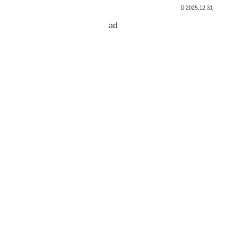
2025.12.31
ad