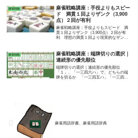
ある。「一萬、五萬」とあった場合、
「三萬」がドラならば、リャンカンの渡
麻雀戦略講座：手役よりもスピー
麻雀戦略
りが重要になる。奇数牌の一三五のリャ
ド 満貫１回よりザンク（3,900
ンカンを優先したい。偶数牌の二四六よ
点）２回が有利
り、奇数牌の一三五のリャンカンを優先
したい。リャンカンを切った方がよい場
麻雀戦略講座：手役よりもスピード 満
合は、ドラ面子がある時、ポン材がある
貫１回よりザンク（3,900点）２回が有
時。
利 理想の満貫１回より現実的なザンク
（3,900点） 他家の手作りに制限をかけ
る
麻雀戦略講座：端牌切りの選択｜
麻雀戦略
連続形の優先順位
端牌切りの選択｜連続形の優先順位
「１」、「一三四六ハ」で、どちらの端
牌を切るか 「一三四五ハ」「一三四五
六」「一三四五」「一三四五五」「一三
四六六」「一三五六八」「一四五六六」
「一四五六八」
麻雀用語辞書、麻雀用語辞典