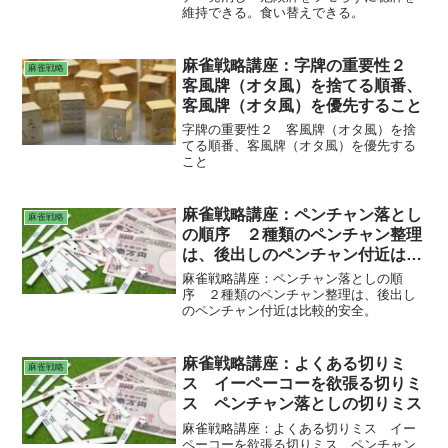
維持できる。食い替えできる。
麻雀戦略講座：字牌の重要性２
麻雀戦略
客風牌（オタ風）を捨てる順番、
客風牌（オタ風）を優先すること
字牌の重要性２ 客風牌（オタ風）を捨
てる順番、客風牌（オタ風）を優先する
こと
麻雀戦略講座：ペンチャン落とし
麻雀戦略
の順序 ２種類のペンチャン整理
は、後出しのペンチャン付近は比
較的安全。
麻雀戦略講座：ペンチャン落としの順
序 ２種類のペンチャン整理は、後出し
のペンチャン付近は比較的安全。
麻雀戦略講座：よくある切りミ
麻雀戦略
ス イーペーコーを欲張る切りミ
ス ペンチャン落としの切りミス
麻雀戦略講座：よくある切りミス イー
ペーコーを欲張る切りミス ペンチャン