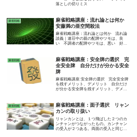
落としの切りミス
麻雀戦略講座：流れ論とは何か
麻雀戦略
安藤満の亜空間殺法
麻雀戦略講座：流れ論とは何か 流れ論
談義｜連荘中の親の配牌やツモは、良
い 不調者の配牌やツモは、悪い 好調
者のリーチは、逆らうな 不調者のリー
チは、ツモ順をずらすと和了される 流
れがあるのは、多くの人が感じている
麻雀戦略講座：安全牌の選択 完
麻雀戦略
日本プロ麻雀連盟所属の故安藤満プロの
全安全牌 自分だけが分かる安全
亜空間殺法
牌
麻雀戦略講座:安全牌の選択 完全安全牌
を残すメリット、デメリット 自分だけ
が分かる安全牌を残すメリット、デメリ
ット 安全牌の範囲
麻雀戦略講座：面子選択 リャン
麻雀戦略
カンの取り扱い
リャンカンとは、１つ飛ばした２つのカ
ンチャンがつながったもの。カンチャン
の受入が２つある。両面の受入と同じ２
つである。単独のカンチャンより有利で