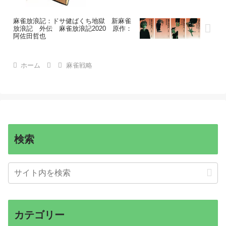
麻雀放浪記：ドサ健ばくち地獄 新麻雀
放浪記 外伝 麻雀放浪記2020 原作：
阿佐田哲也
ホーム
麻雀戦略
検索
カテゴリー