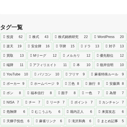
タグ一覧
投資
62
株式
43
株式銘柄研究
22
WordPress
20
楽天
19
安全牌
16
字牌
15
ドラ
13
対子
13
買取
13
Mリーグ
12
メルカリ
12
優先順位
12
端牌
11
アフィリエイト
11
本
10
嶺岸信明
10
YouTube
10
パソコン
10
フリマ
9
麻雀特殊ルール
9
ポーカー
9
ホームページ
9
三色
8
旅行
8
安藤満
8
ポン
8
福本信行
8
面子
8
一色
7
為替
7
NISA
7
チー
7
リーチ
7
ポイント
7
カンチャン
7
危険牌
6
むこうぶち
6
堀内正人
6
来賀友志
6
天獅子悦也
6
麻雀リンク
6
滝沢和典
6
まとめ記事
5