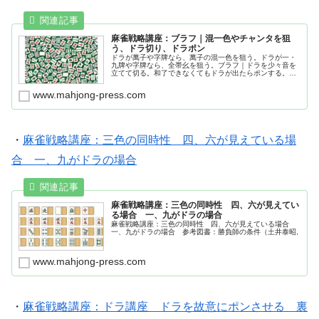
麻雀戦略講座：ブラフ｜混一色やチャンタを狙
う、ドラ切り、ドラポン
ドラが萬子や字牌なら、萬子の混一色を狙う。ドラが一・
九牌や字牌なら、全帯幺を狙う。ブラフ｜ドラを少々音を
立てて切る。和了できなくてもドラが出たらポンする。親
の足止めリーチ。
www.mahjong-press.com
・
麻雀戦略講座：三色の同時性 四、六が見えている場
合 一、九がドラの場合
麻雀戦略講座：三色の同時性 四、六が見えてい
る場合 一、九がドラの場合
麻雀戦略講座：三色の同時性 四、六が見えている場合
一、九がドラの場合 参考図書：勝負師の条件（土井泰昭,
www.mahjong-press.com
・
麻雀戦略講座：ドラ講座 ドラを故意にポンさせる 裏