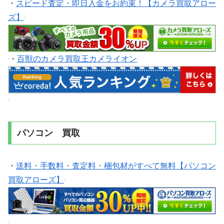
・
スピード査定・即日入金をお約束！【カメラ買取アロー
ズ】
・
百獣のカメラ買取王カメライオン
パソコン 買取
・
送料・手数料・査定料・梱包材がすべて無料【パソコン
買取アローズ】