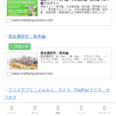
書アカデミー
買取サイト｜専門書、大学教科書、医学書｜専門書アカデ
ミー 専門書アカデミーは、大学の教科書や専門書、医学
書、資格試験・就職試験などの教材の買取に特化したサイ
ト
www.mahjong-press.com
・
貴金属研究：基本編
貴金属研究：基本編
貴金属研究 金（Au）、銀（Ag）、プラチナ（Pt）、パ
ラジウム（Pd）、ロジウム（Rh）、ルテニウム（Ru）、
イリジウム（Ir）、オスミウム（Os） 日本ジュエリー協
会 田中貴金属工業株式会社
www.mahjong-press.com
・
フリマアプリ｜メルカリ、ラクマ、PayPayフリマ、ヤ
フオク
メニュー
ホーム
検索
トップ
サイドバー
フリマアプリ｜メルカリ、ラクマ、PayPayフリ