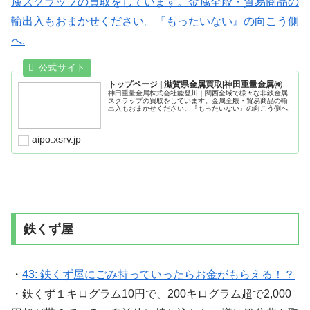
属スクラップの買取をしています。金属全般・貿易商品の
輸出入もおまかせください。『もったいない』の向こう側
へ.
トップページ | 滋賀県金属買取|神田重量金属㈱
神田重量金属株式会社能登川｜関西全域で様々な非鉄金属
スクラップの買取をしています。金属全般・貿易商品の輸
出入もおまかせください。『もったいない』の向こう側へ.
aipo.xsrv.jp
鉄くず屋
・
43: 鉄くず屋にごみ持っていったらお金がもらえる！？
・鉄くず１キログラム10円で、200キログラム超で2,000