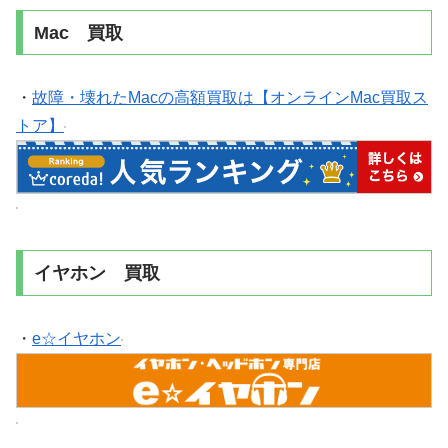
Mac 買取
・
故障・壊れたMacの高額買取は【オンラインMac買取ス
トア】
イヤホン 買取
・
e☆イヤホン