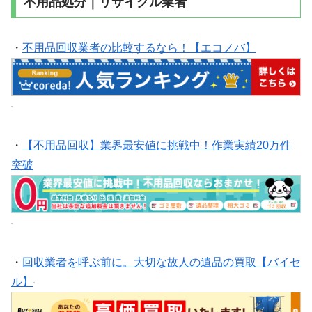
不用品処分｜リサイクル業者
・
不用品回収業者の比較するなら！【エコノバ】
・
【不用品回収】業界最安値に挑戦中！作業実績20万件
突破
・
回収業者を呼ぶ前に。大切な故人の遺品の買取【バイセ
ル】