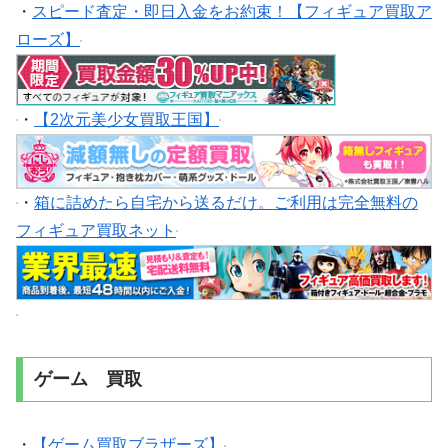
・
スピード査定・即日入金をお約束！【フィギュア買取ア
ローズ】
・
【2次元美少女買取王国】
・
箱に詰めたら自宅から送るだけ。ご利用は完全無料の
フィギュア買取ネット
ゲーム 買取
・
【ゲーム買取ブラザーズ】