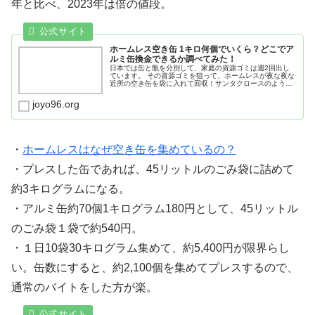
年と比べ、2023年は倍の値段。
ホームレス空き缶 1キロ何個でいくら？どこでア
ルミ缶換金できるか調べてみた！
日本では缶と瓶を分別して、家庭の資源ゴミは週2回出し
ています。 その資源ゴミを狙って、ホームレスが夜な夜な
近所の空き缶を袋に入れて回収！サンタクロースのように
担いで歩いていたり、自転車で運んでいる姿を見かけるこ
とがありま …
joyo96.org
・
ホームレスはなぜ空き缶を集めているの？
・プレスした缶であれば、45リットルのごみ袋に詰めて
約3キログラムになる。
・アルミ缶約70個1キログラム180円として、45リットル
のごみ袋１袋で約540円。
・１日10袋30キログラム集めて、約5,400円が限界らし
い。缶数にすると、約2,100個を集めてプレスするので、
通常のバイトをした方が楽。