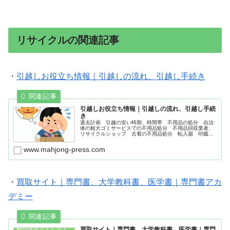
リサイクルの関連記事
・
引越しお役立ち情報｜引越しの流れ、引越し手続き
引越しお役立ち情報｜引越しの流れ、引越し手続
き
退去計画 引越の安い時期、時間帯 不用品の処分 自治
体の粗大ゴミサービスでの不用品処分 不用品回収業者、
リサイクルショップ 古着の不用品処分 転入届 印鑑登
録 健康保険 運転免許証の住所変更 銀行、保険、クレ
ジットカードの住所変更 バルサン｜荷物搬入前に害虫駆
www.mahjong-press.com
除
・
買取サイト｜専門書、大学教科書、医学書｜専門書アカ
デミー
買取サイト｜専門書、大学教科書、医学書｜専門