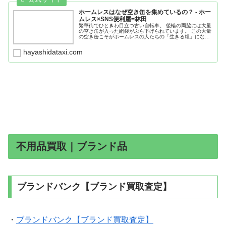
ホームレスはなぜ空き缶を集めているの？ - ホー
ムレス×SNS便利屋=林田
繁華街でひときわ目立つ古い自転車。 後輪の両脇には大量
の空き缶が入った網袋がぶら下げられています。 この大量
の空き缶こそがホームレスの人たちの「生きる糧」になっ
ていることは容易に想像できるでしょう。 しかし！なぜこ
こまで大量の空き缶を集めな...
hayashidataxi.com
不用品買取｜ブランド品
ブランドバンク【ブランド買取査定】
・
ブランドバンク【ブランド買取査定】