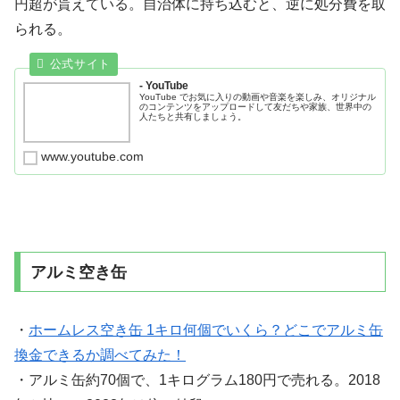
円超が貰えている。自治体に持ち込むと、逆に処分費を取
られる。
- YouTube
YouTube でお気に入りの動画や音楽を楽しみ、オリジナル
のコンテンツをアップロードして友だちや家族、世界中の
人たちと共有しましょう。
www.youtube.com
アルミ空き缶
・
ホームレス空き缶 1キロ何個でいくら？どこでアルミ缶
換金できるか調べてみた！
・アルミ缶約70個で、1キログラム180円で売れる。2018