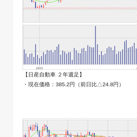
【日産自動車 ２年週足】
・現在価格：385.2円（前日比△24.8円）