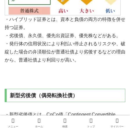
・ハイブリッド証券とは、資本と負債の両方の特徴を併せ
持つ証券。
・劣後債、永久債、優先出資証券、優先株などがある。
・発行体の信用状況により利払い停止されるリスクや、破
綻した場合の弁済順位が普通社債より劣後するなどの理由
から、普通社債より利回りが高い。
新型劣後債（偶発転換社債）
・新型劣後債とは、CoCo債「Contingent Convertible
Bonds」、「偶発転換社債」。
メニュー
ホーム
検索
トップ
サイドバー