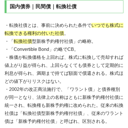
国内債券｜民間債｜転換社債
・転換社債とは、事前に決められた条件で
いつでも株式に
転換できる権利の付いた社債
。
・「
転換社債
型新株予約権付社債」の略称。
・「Convertible Bond」の略でCB。
・株価が転換価格を上回れば、株式に転換して売却すれば
値上がり益が得られ、上回らなくても債券として定期的に
利息が得られ、満期まで持てば額面で償還される。株式ほ
どの値下がりリスクはない。
・2002年の改正商法施行で、「ワラント債」と債券種別
が同一となり、法律上の名称はともに新株予約権付社債に
統一され、転換権も新株予約権に改められた。従来の転換
社債は「転換社債型新株予約権付社債」、従来のワラント
債は「新株予約権付社債」と呼ばれ、区別される。