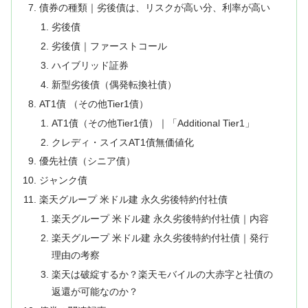
債券の種類｜劣後債は、リスクが高い分、利率が高い
劣後債
劣後債｜ファーストコール
ハイブリッド証券
新型劣後債（偶発転換社債）
AT1債 （その他Tier1債）
AT1債（その他Tier1債）｜「Additional Tier1」
クレディ・スイスAT1債無価値化
優先社債（シニア債）
ジャンク債
楽天グループ 米ドル建 永久劣後特約付社債
楽天グループ 米ドル建 永久劣後特約付社債｜内容
楽天グループ 米ドル建 永久劣後特約付社債｜発行
理由の考察
楽天は破綻するか？楽天モバイルの大赤字と社債の
返還が可能なのか？