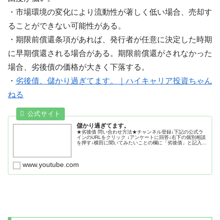
・市場環境の変化により流動性が著しく低い場合、売却す
ることができない可能性がある。
・期限前償還条項があれば、発行者が任意に決定した時期
に早期償還される場合がある。期限前償還がされなかった
場合、劣後債の価格が大きく下落する。
・
劣後債、儲かり過ぎてます。｜ハイキャリア投資ちゃん
ねる
儲かり過ぎてます。
★劣後債 問い合わせ方法★チャンネル登録↓下記の公式ラ
インのURLをクリック ↓アンケートに回答↓右下の個別相談
を押す↓横田に聞いてみたいことの欄に「劣後債」と記入し
て送信■プロフィール横田竜一株式会社VIA代表取締役新卒
でレオパレス21に...
www.youtube.com