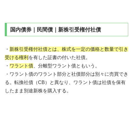
国内債券｜民間債｜新株引受権付社債
・
新株引受権付社債とは、株式を一定の価格と数量で引き
受ける権利
を有した証書の付いた社債。
・
ワラント債
、分離型ワラント債ともいう。
・ワラント債のワラント部分と社債部分は別々に売買でき
る。転換社債（CB）と異なり、ワラント債は社債を保有
したまま別途新株を購入する。