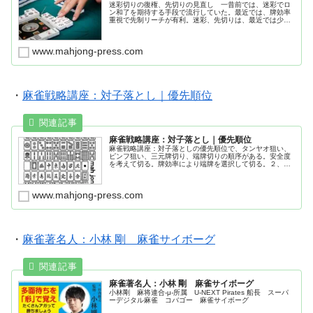
迷彩切りの復権、先切りの見直し 一昔前では、迷彩でロ
ン和了を期待する手段で流行していた。最近では、牌効率
重視で先制リーチが有利。迷彩、先切りは、最近では少数
派であるため、狙い目。迷彩、先切りのデメリットが少な
く、メリットが多い場合がある。
www.mahjong-press.com
・
麻雀戦略講座：対子落とし｜優先順位
麻雀戦略講座：対子落とし｜優先順位
麻雀戦略講座：対子落としの優先順位で、タンヤオ狙い、
ピンフ狙い、三元牌切り、端牌切りの順序がある。安全度
を考えて切る。牌効率により端牌を選択して切る。２、４
の対子切りは、２から切る。
www.mahjong-press.com
・
麻雀著名人：小林 剛 麻雀サイボーグ
麻雀著名人：小林 剛 麻雀サイボーグ
小林剛 麻将連合-μ-所属 U-NEXT Pirates 船長 スーパ
ーデジタル麻雀 コバゴー 麻雀サイボーグ