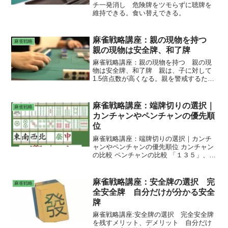
チ一発消し 危険牌をツモらずに聴牌を
維持できる。食い替えできる。
麻雀戦略講座：親の現物を持つ
麻雀戦略
親の現物は安全牌、和了牌
麻雀戦略講座：親の現物を持つ 親の現
物は安全牌、和了牌 親は、子に対して
1.5倍点数が高くなる。親を警戒するため
に、親の現物を持っておけば、安全牌や
和了牌として使える。
麻雀戦略講座：端牌切りの選択｜
麻雀戦略
カンチャンやペンチャンの優先順
位
麻雀戦略講座：端牌切りの選択｜カンチ
ャンやペンチャンの優先順位 カンチャン
の比較 ペンチャンの比較 「１３５」、
「三五七」で、どちらの端牌を切るか
「１３」、「二、四」で、どちらの端牌
を切るか 「１３５」、「一三五六七」
麻雀戦略講座：安全牌の選択 完
麻雀戦略
で、どちらの端牌を切るか 「１２４
全安全牌 自分だけが分かる安全
５」、「一二」で、どちらの端牌を切る
牌
か
麻雀戦略講座:安全牌の選択 完全安全牌
を残すメリット、デメリット 自分だけ