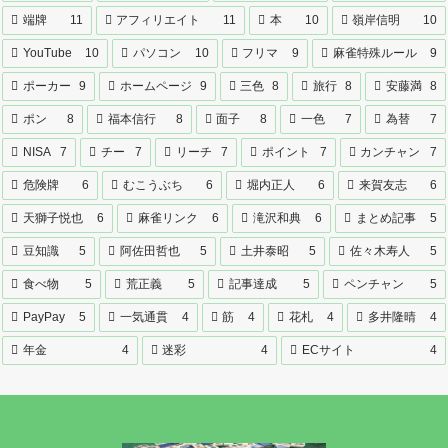
端牌
11
アフィリエイト
11
本
10
嶺岸信明
10
YouTube
10
パソコン
10
フリマ
9
麻雀特殊ルール
9
ポーカー
9
ホームページ
9
三色
8
旅行
8
安藤満
8
ポン
8
福本信行
8
面子
8
一色
7
為替
7
NISA
7
チー
7
リーチ
7
ポイント
7
カンチャン
7
危険牌
6
むこうぶち
6
堀内正人
6
来賀友志
6
天獅子悦也
6
麻雀リンク
6
滝沢和典
6
まとめ記事
5
豆知識
5
阿佐田哲也
5
土井泰昭
5
佐々木寿人
5
食べ物
5
荒正義
5
記事達成
5
ペンチャン
5
PayPay
5
一気通貫
4
筋
4
花札
4
多井隆晴
4
年金
4
迷彩
4
ECサイト
4