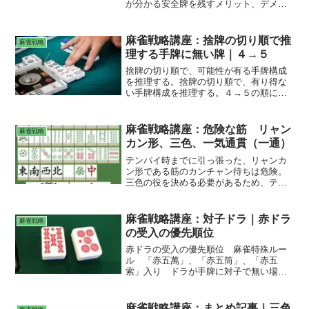
が分かる安全牌を残すメリット、デメリ
ット 安全牌の範囲
麻雀戦略講座：捨牌の切り順で推
麻雀戦略
理する手牌に無い牌｜４→５
捨牌の切り順で、可能性が有る手牌構成
を推理する。捨牌の切り順で、有り得な
い手牌構成を推理する。４→５の順に切
れば、２待ちは無い。６→５の順に切れ
ば、手牌に８待ちは無い。
麻雀戦略講座：危険な筋 リャン
麻雀戦略
カン形、三色、一気通貫（一通）
テンパイ時までに引っ張った、リャンカ
ン形である筋のカンチャン待ちは危険。
三色の役を決める必要があるため、テン
パイ時より前に捨てた、リャンカン形で
ある筋のカンチャン待ちが危険になる
（鳴いている場合が多い）。一通の役を
麻雀戦略講座：対子ドラ｜赤ドラ
麻雀戦略
決める必要があるため、カンチャン待ち
の受入の優先順位
が残ることが多く、筋が安全にならな
い。
赤ドラの受入の優先順位 麻雀特殊ルー
ル 「赤五萬」、「赤五筒」、「赤五
索」入り ドラが手牌に対子で無い場
合、赤ドラの対子を意識し、赤ドラに重
なる「五」を手牌に残す。ドラが手牌に
対子で有る場合、赤ドラの面子を意識す
麻雀戦略講座：まとめ記事｜三色