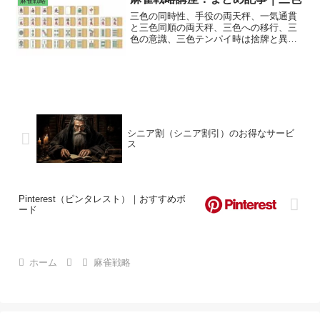
麻雀戦略
る。参考図書：川村晃裕
三色の同時性、手役の両天秤、一気通貫
と三色同順の両天秤、三色への移行、三
色の意識、三色テンパイ時は捨牌と異な
る色か愚形ソバテン待ち
シニア割（シニア割引）のお得なサービ
ス
Pinterest（ピンタレスト）｜おすすめボ
ード
ホーム
麻雀戦略