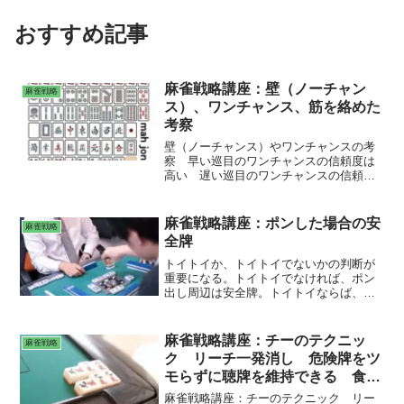
おすすめ記事
麻雀戦略講座：壁（ノーチャン
麻雀戦略
ス）、ワンチャンス、筋を絡めた
考察
壁（ノーチャンス）やワンチャンスの考
察 早い巡目のワンチャンスの信頼度は
高い 遅い巡目のワンチャンスの信頼度
は低い 他家が使っている確率の高さ
麻雀戦略講座：ポンした場合の安
麻雀戦略
全牌
トイトイか、トイトイでないかの判断が
重要になる。トイトイでなければ、ポン
出し周辺は安全牌。トイトイならば、ポ
ン出し周辺は危険牌。トイトイは、捨牌
で、字牌の切りが遅くなる。タンヤオト
イトイは、ポン出し周辺が危険になる。
麻雀戦略講座：チーのテクニッ
麻雀戦略
トイトイの危険牌。
ク リーチ一発消し 危険牌をツ
モらずに聴牌を維持できる 食い
替えできる
麻雀戦略講座：チーのテクニック リー