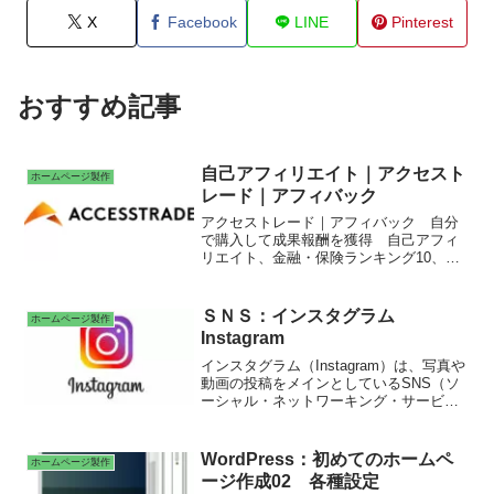
X
Facebook
LINE
Pinterest
おすすめ記事
自己アフィリエイト｜アクセスト
ホームページ製作
レード｜アフィバック
アクセストレード｜アフィバック 自分
で購入して成果報酬を獲得 自己アフィ
リエイト、金融・保険ランキング10、E
コマース10、エンタメランキング10、サ
ービス業ランキング10 報酬が1,000円
（税込）を超えると、報酬支払い
ＳＮＳ：インスタグラム
ホームページ製作
Instagram
インスタグラム（Instagram）は、写真や
動画の投稿をメインとしているSNS（ソ
ーシャル・ネットワーキング・サービ
ス）。ビジュアル重視 ストーリーズ
ハッシュタグ ハシュレコ インスタツ
ール スモールキーワード フォロワー
WordPress：初めてのホームペ
ホームページ製作
獲得システム OTONARI ASP インス
ージ作成02 各種設定
タグラム運用代行サービス