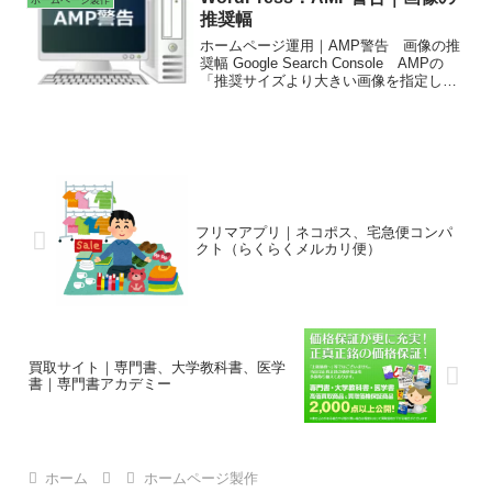
推奨幅
ホームページ運用｜AMP警告 画像の推
奨幅 Google Search Console AMPの
「推奨サイズより大きい画像を指定して
ください」と警告 フリー画像｜写真AC
写真のフリー素材サイト PAKUTASO
pro.foto PIXTA
フリマアプリ｜ネコポス、宅急便コンパ
クト（らくらくメルカリ便）
買取サイト｜専門書、大学教科書、医学
書｜専門書アカデミー
ホーム
ホームページ製作