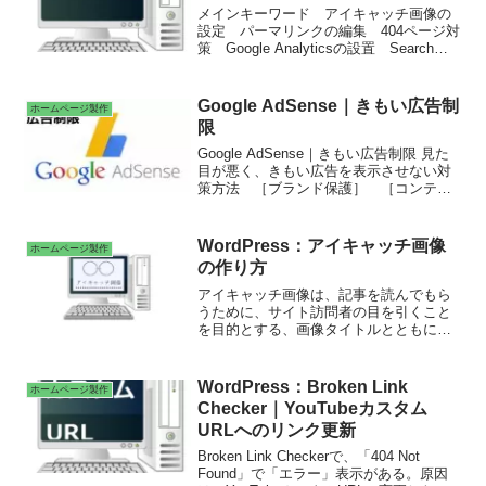
メインキーワード アイキャッチ画像の
設定 パーマリンクの編集 404ページ対
策 Google Analyticsの設置 Search
Consoleの設置・インデックス登録 サイ
トマップ登録 ブログランキングへ登
録 キーワードリサーチツール 解析ツ
Google AdSense｜きもい広告制
ホームページ製作
ール ＩＴ用語辞書
限
Google AdSense｜きもい広告制限 見た
目が悪く、きもい広告を表示させない対
策方法 ［ブランド保護］ ［コンテン
ツ］ ［広告レビューセンター］［広告
主のＵＲＬ］［デリケートなカテゴリ］
［一般カテゴリ］
WordPress：アイキャッチ画像
ホームページ製作
の作り方
アイキャッチ画像は、記事を読んでもら
うために、サイト訪問者の目を引くこと
を目的とする、画像タイトルとともに表
示する小さな画像のこと。記事の内容が
一目で伝わるアイキャッチ画像により、
スムーズにクリックを促す。アイキャッ
WordPress：Broken Link
ホームページ製作
チ画像の設定 画像のAlt属性を設定 画
Checker｜YouTubeカスタム
像の代替テキスト、タイトル、説明を入
URLへのリンク更新
力 画像縮尺の変更
Broken Link Checkerで、「404 Not
Found」で「エラー」表示がある。原因