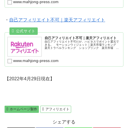
www.mahjong-press.com
・
自己アフィリエイト不可｜楽天アフィリエイト
自己アフィリエイト不可｜楽天アフィリエイト
自己アフィリエイト不可だが、ハピタスでポイント還元で
きる。 モーションウィジェット｜楽天市場ランキング
楽天トラベルランキング ショップリンク 楽天市場 タ
イムセール ポイント企画 季節特集企画 楽天ブック
ス 楽天Kobo電子書籍ストア 楽天ビック（ビックカメラ
×楽天） 楽天24はお水やトイレットペーパーなどの日用
www.mahjong-press.com
品、化粧品や食品など生活に必要なあらゆるものがお得に
買える。
【2022年4月29日現在】
ホームページ製作
アフィリエイト
シェアする