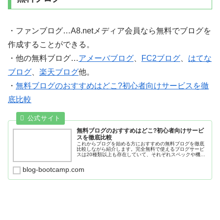
・ファンブログ…A8.netメディア会員なら無料でブログを
作成することができる。
・他の無料ブログ…
アメーバブログ
、
FC2ブログ
、
はてな
ブログ
、
楽天ブログ
他。
・
無料ブログのおすすめはどこ?初心者向けサービスを徹
底比較
無料ブログのおすすめはどこ?初心者向けサービ
スを徹底比較
これからブログを始める方におすすめの無料ブログを徹底
比較しながら紹介します。完全無料で使えるブログサービ
スは20種類以上も存在していて、それぞれスペックや機能
が異なっています。趣味ブログや稼ぐブログなど、個人の
目的ごとに最適な無料ブログはど...
blog-bootcamp.com