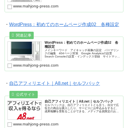
www.mahjong-press.com
・
WordPress：初めてのホームページ作成02 各種設定
WordPress：初めてのホームページ作成02 各
種設定
メインキーワード アイキャッチ画像の設定 パーマリン
クの編集 404ページ対策 Google Analyticsの設置
Search Consoleの設置・インデックス登録 サイトマップ
登録 ブログランキングへ登録 キーワードリサーチツー
ル 解析ツール ＩＴ用語辞書
www.mahjong-press.com
・
自己アフィリエイト｜A8.net｜セルフバック
自己アフィリエイト｜A8.net｜セルフバック
セルフバックは、自己アフィリエイトとも言う。自分で広
告主の商品を購入したり、サービスにお申込みをすると、
成果報酬を受取ることができる、メディア会員限定のお得
なサービス。
www.mahjong-press.com