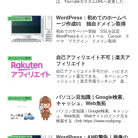
は、YouTubeカスタムURLへ変更したた
め。カスタムURL機能は、発信者が署名
ページの短縮版URLを任意の文字列で作
成できる機能。Broken Link Checkerで、
WordPress：初めてのホームペ
ホームページ製作
YouTubeのリンクのURLを修正
ージ作成01 独自ドメイン取得
WordPress：Broken Link Checker｜
YouTubeカスタムURLへのリンク更新・
初めてのサーバー登録 SSLを設定
短く覚えやすいURLがあることで、オン
WordPressをインストール Cocoon テ
ライン署名の発信力や拡散力が高まる。
ーマ プラグイン ドメイン取得
自己アフィリエイト不可｜楽天ア
ホームページ製作
フィリエイト
自己アフィリエイト不可だが、ハピタス
でポイント還元できる。 モーションウ
ィジェット｜楽天市場ランキング 楽天
トラベルランキング ショップリンク
楽天市場 タイムセール ポイント企
画 季節特集企画 楽天ブックス 楽天
パソコン豆知識｜Google検索、
ホームページ製作
Kobo電子書籍ストア 楽天ビック（ビッ
キャッシュ、Web魚拓
クカメラ×楽天） 楽天24はお水やトイレ
ットペーパーなどの日用品、化粧品や食
パソコン豆知識｜Google検索、キャッシ
品など生活に必要なあらゆるものがお得
ュ、Web魚拓 Webサイトのリンク元を
に買える。
検索する（link:https://www.mahjong-
press.com/）
WordPress：AMP警告｜画像の
ホームページ製作