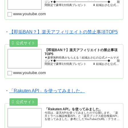
ジン▼◆━━━━━━━━━━━━━━━━━━◆ 期
間限定で豪華3大特典プレゼント ⬇︎ 結城おさむ公式メ
ルマガ ⬇︎◆━━━━━━━━━━━━━━━━━━◆🎁
#01:失敗しない！ブ...
www.youtube.com
・
【即垢BAN？】楽天アフィリエイトの禁止事項TOP5
【即垢BAN？】楽天アフィリエイトの禁止事項
TOP5
▼豪華無料特典がもらえる！結城おさむの公式メールマガ
ジン▼◆━━━━━━━━━━━━━━━━━━◆ 期
間限定で豪華3大特典プレゼント ⬇︎ 結城おさむ公式メ
ルマガ ⬇︎◆━━━━━━━━━━━━━━━━━━◆🎁
#01:失敗しない！ブ...
www.youtube.com
・
「Rakuten API」を使ってみました。
「Rakuten API」を使ってみました。
今回は、楽天APIを使ってみましたので公開します。「楽
天トラベル施設検索API」と「楽天ブックス総合検索API」
を使ってみました。参考にしたYouTubeのURL：テラオカ
電子：高校生のためのAIを学ぶ教材を開発しています。