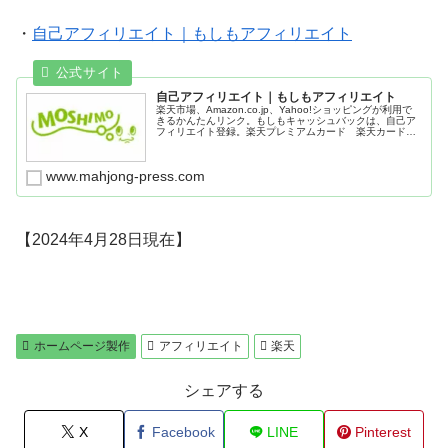
・
自己アフィリエイト｜もしもアフィリエイト
自己アフィリエイト｜もしもアフィリエイト
楽天市場、Amazon.co.jp、Yahoo!ショッピングが利用で
きるかんたんリンク。もしもキャッシュバックは、自己ア
フィリエイト登録。楽天プレミアムカード 楽天カード
中古買取サイトBUY王 楽器の買取屋さん スカパー！
WOWOW お名前.com リショップナビ外壁塗装 プロパ
ンガス料金比較サイトenepi(エネピ) ソフトバンク光。
www.mahjong-press.com
【2024年4月28日現在】
ホームページ製作
アフィリエイト
楽天
シェアする
X
Facebook
LINE
Pinterest