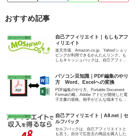
おすすめ記事
自己アフィリエイト｜もしもアフ
ホームページ製作
ィリエイト
楽天市場、Amazon.co.jp、Yahoo!ショッ
ピングが利用できるかんたんリンク。も
しもキャッシュバックは、自己アフィリ
エイト登録。楽天プレミアムカード 楽
天カード 中古買取サイトBUY王 楽器
の買取屋さん スカパー！ WOWOW
パソコン豆知識｜PDF編集のやり
ホームページ製作
お名前.com リショップナビ外壁塗装
方 Word、Excelへの変換
プロパンガス料金比較サイトenepi(エネ
ピ) ソフトバンク光。
PDF編集のやり方。Portable Document
Formatの略。Adobe アドビが開発した電
子文書の規格。相手がどんな端末でも、
情報をそのまま共有できる。インターネ
ット、行政文書、取扱説明書、パンフレ
ットなどで使用。複合機のスキャナーで
自己アフィリエイト｜A8.net｜セ
ホームページ製作
スキャンした際のファイル形式にもなっ
ルフバック
ている。電子署名を施せば、PDFが改竄
された場合にその検出ができる。
セルフバックは、自己アフィリエイトと
も言う。自分で広告主の商品を購入した