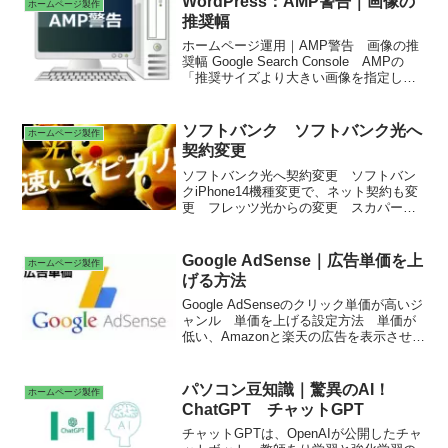
WordPress：AMP警告｜画像の
ホームページ製作
推奨幅
ホームページ運用｜AMP警告 画像の推
奨幅 Google Search Console AMPの
「推奨サイズより大きい画像を指定して
ください」と警告 フリー画像｜写真AC
写真のフリー素材サイト PAKUTASO
pro.foto PIXTA
ソフトバンク ソフトバンク光へ
ホームページ製作
契約変更
ソフトバンク光へ契約変更 ソフトバン
クiPhone14機種変更で、ネット契約も変
更 フレッツ光からの変更 スカパーは
そのまま おうち割 光セット新みんな
家族割 ユニバーサルサービス料
Google AdSense｜広告単価を上
ホームページ製作
げる方法
Google AdSenseのクリック単価が高いジ
ャンル 単価を上げる設定方法 単価が
低い、Amazonと楽天の広告を表示させな
い 「criteo」をブロックする 広告表示
位置
パソコン豆知識｜驚異のAI！
ホームページ製作
ChatGPT チャットGPT
チャットGPTは、OpenAIが公開したチャ