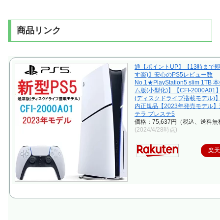
商品リンク
通【ポイントUP】【13時まで即
す楽)】安心のPS5レビュー数
No.1★PlayStation5 slim 1T
ム版(小型化)】【CFI-2000A0
(ディスクドライブ搭載モデル)
内正規品【2023年発売モデル】
テラ プレステ5
価格：75,637円（税込、送料無
(2024/4/28時点)
楽