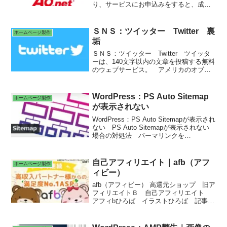
り、サービスにお申込みをすると、成果
報酬を受取ることができる、メディア会
員限定のお得なサービス。
ＳＮＳ：ツイッター Twitter 裏
ホームページ製作
垢
ＳＮＳ：ツイッター Twitter ツイッタ
ーは、140文字以内の文章を投稿する無料
のウェブサービス。 アメリカのオブビ
アス社 イーロン・マスク買収騒動 ツ
イート フォロー フォロワー タイム
ライン リプライ リツイート ハッシ
WordPress：PS Auto Sitemap
ホームページ製作
ュタグ 炎上 裏垢（うらあか）
が表示されない
WordPress：PS Auto Sitemapが表示され
ない PS Auto Sitemapが表示されない
場合の対処法 パーマリンクを
「sitemap→site-map」に変更すれば表示
自己アフィリエイト｜afb（アフ
ホームページ製作
ィビー）
afb（アフィビー） 高還元ショップ 旧ア
フィリエイトＢ 自己アフィリエイト
アフィbひろば イラストひろば 記事ひ
ろば