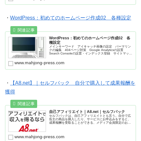
・
WordPress：初めてのホームページ作成02 各種設定
WordPress：初めてのホームページ作成02 各
種設定
メインキーワード アイキャッチ画像の設定 パーマリン
クの編集 404ページ対策 Google Analyticsの設置
Search Consoleの設置・インデックス登録 サイトマップ
登録 ブログランキングへ登録 キーワードリサーチツー
ル 解析ツール ＩＴ用語辞書
www.mahjong-press.com
・
【A8.net】｜セルフバック 自分で購入して成果報酬を
獲得
自己アフィリエイト｜A8.net｜セルフバック
セルフバックは、自己アフィリエイトとも言う。自分で広
告主の商品を購入したり、サービスにお申込みをすると、
成果報酬を受取ることができる、メディア会員限定のお得
なサービス。
www.mahjong-press.com