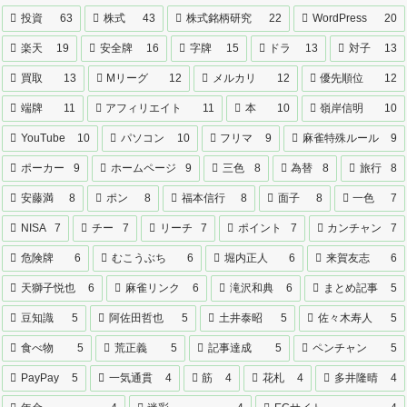
投資
63
株式
43
株式銘柄研究
22
WordPress
20
楽天
19
安全牌
16
字牌
15
ドラ
13
対子
13
買取
13
Mリーグ
12
メルカリ
12
優先順位
12
端牌
11
アフィリエイト
11
本
10
嶺岸信明
10
YouTube
10
パソコン
10
フリマ
9
麻雀特殊ルール
9
ポーカー
9
ホームページ
9
三色
8
為替
8
旅行
8
安藤満
8
ポン
8
福本信行
8
面子
8
一色
7
NISA
7
チー
7
リーチ
7
ポイント
7
カンチャン
7
危険牌
6
むこうぶち
6
堀内正人
6
来賀友志
6
天獅子悦也
6
麻雀リンク
6
滝沢和典
6
まとめ記事
5
豆知識
5
阿佐田哲也
5
土井泰昭
5
佐々木寿人
5
食べ物
5
荒正義
5
記事達成
5
ペンチャン
5
PayPay
5
一気通貫
4
筋
4
花札
4
多井隆晴
4