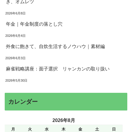
き、オムレツ
2026年6月8日
年金｜年金制度の落とし穴
2026年6月4日
外食に飽きて、自炊生活するノウハウ｜素材編
2026年6月3日
麻雀戦略講座：面子選択 リャンカンの取り扱い
2026年5月30日
カレンダー
2026年8月
月
火
水
木
金
土
日