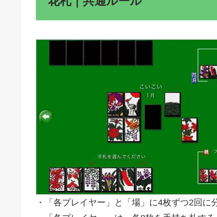
花札｜共通ルール
・「各プレイヤー」と「場」に4枚ずつ2回に