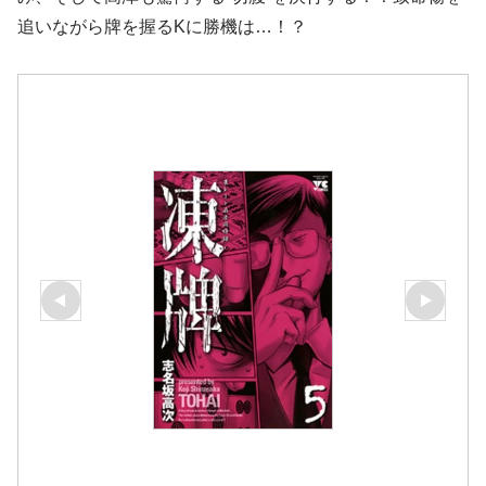
追いながら牌を握るKに勝機は…！？