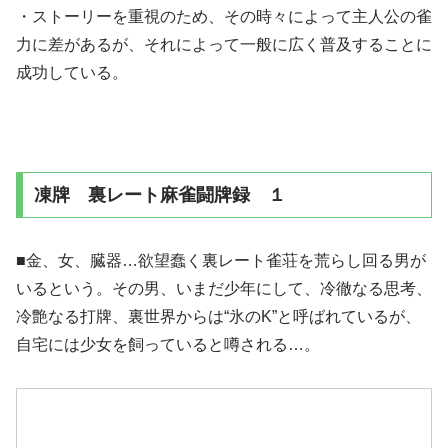
・ストーリーを重視のため、その時々によって主人公の雀
力に差があるが、それによって一般に広く普及することに
成功している。
凍牌 裏レート麻雀闘牌録 １
■金、女、臓器…欲望蠢く裏レート雀荘を荒らし回る男が
いるという。その男、いまだ少年にして、冷徹なる思考、
冷艶なる打牌、裏世界からは“氷のK”と呼ばれているが、
自宅には少女を飼っていると噂される…。