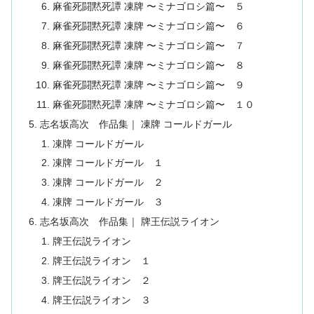
麻雀死闘黙死譚 凍牌 〜ミナゴロシ篇〜 ５
麻雀死闘黙死譚 凍牌 〜ミナゴロシ篇〜 ６
麻雀死闘黙死譚 凍牌 〜ミナゴロシ篇〜 ７
麻雀死闘黙死譚 凍牌 〜ミナゴロシ篇〜 ８
麻雀死闘黙死譚 凍牌 〜ミナゴロシ篇〜 ９
麻雀死闘黙死譚 凍牌 〜ミナゴロシ篇〜 １０
志名坂高次 作品集｜ 凍牌 コールドガール
凍牌 コールドガール
凍牌 コールドガール １
凍牌 コールドガール ２
凍牌 コールドガール ３
志名坂高次 作品集｜ 牌王伝説ライオン
牌王伝説ライオン
牌王伝説ライオン １
牌王伝説ライオン ２
牌王伝説ライオン ３