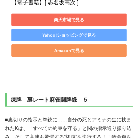
【電子書籍】[ 志名坂高次 ]
楽天市場で見る
Yahoo!ショッピングで見る
Amazonで見る
凍牌 裏レート麻雀闘牌録 ５
■裏切りの指示と拳銃に……自分の死とアミナの生に挟ま
れたKは、「すべての約束を守る」と関の指示通り振り込
み、そして高津も驚愕する“切腹”を決行する！！致命傷を