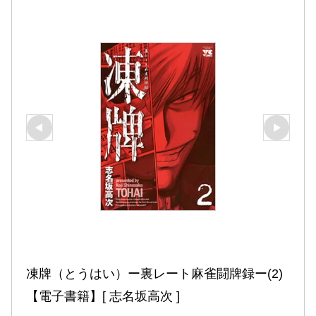
凍牌（とうはい）ー裏レート麻雀闘牌録ー(2)
【電子書籍】[ 志名坂高次 ]