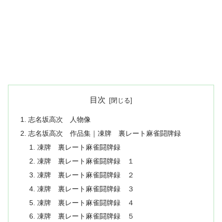
目次
志名坂高次 人物像
志名坂高次 作品集｜凍牌 裏レート麻雀闘牌録
凍牌 裏レート麻雀闘牌録
凍牌 裏レート麻雀闘牌録 １
凍牌 裏レート麻雀闘牌録 ２
凍牌 裏レート麻雀闘牌録 ３
凍牌 裏レート麻雀闘牌録 ４
凍牌 裏レート麻雀闘牌録 ５