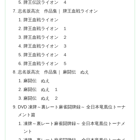
牌王伝説ライオン ４
志名坂高次 作品集｜ 牌王血戦ライオン
牌王血戦ライオン
牌王血戦ライオン １
牌王血戦ライオン ２
牌王血戦ライオン ３
牌王血戦ライオン ４
牌王血戦ライオン ５
志名坂高次 作品集｜ 麻闘伝 ぬえ
麻闘伝 ぬえ
麻闘伝 ぬえ １
麻闘伝 ぬえ ２
DVD 凍牌～裏レート麻雀闘牌録～ 全日本竜凰位トーナ
メント篇
凍牌～裏レート麻雀闘牌録～ 全日本竜凰位トーナメ
ント
凍牌～裏レート麻雀闘牌録～ 全日本竜凰位トーナメ