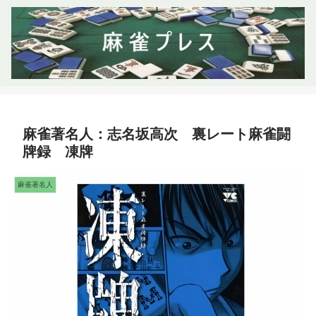
麻雀著名人：志名坂高次 裏レート麻雀闘
牌録 凍牌
麻雀著名人