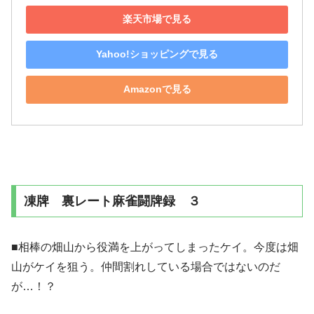
楽天市場で見る
Yahoo!ショッピングで見る
Amazonで見る
凍牌 裏レート麻雀闘牌録 ３
■相棒の畑山から役満を上がってしまったケイ。今度は畑
山がケイを狙う。仲間割れしている場合ではないのだ
が…！？