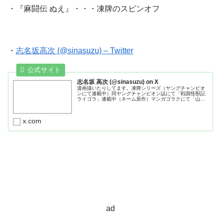
・『麻闘伝 ぬえ』・・・凍牌のスピンオフ
・
志名坂高次 (@sinasuzu) – Twitter
志名坂 高次 (@sinasuzu) on X
漫画描いたりしてます。凍牌シリーズ（ヤングチャンピオ
ンにて連載中）同ヤングチャンピオン誌にて「戦国怪獣記
ライゴラ」連載中（ネーム原作）マンガゴラクにて「山岳
超人マツオカ」連載中（ネーム原作）
x.com
ad