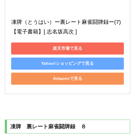
凍牌（とうはい）ー裏レート麻雀闘牌録ー(7)
【電子書籍】[ 志名坂高次 ]
楽天市場で見る
Yahoo!ショッピングで見る
Amazonで見る
凍牌 裏レート麻雀闘牌録 ８