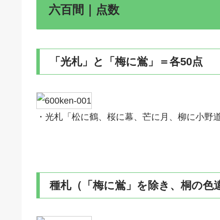
六百間｜点数
「光札」と「梅に鴬」＝各50点
・光札「松に鶴、桜に幕、芒に月、柳に小野道
種札（「梅に鴬」を除き、桐の色違