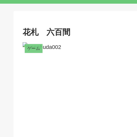
花札 六百間
ゲーム