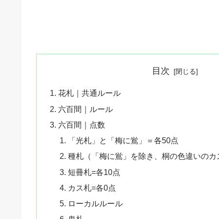
目次
花札｜共通ルール
六百間｜ルール
六百間｜点数
「光札」と「梅に鴬」＝各50点
種札（「梅に鴬」を除き、桐の色違いのカス
短冊札=各10点
カス札=各0点
ローカルルール