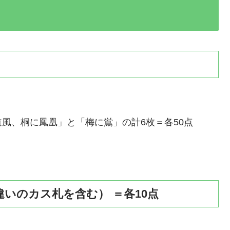
風、桐に鳳凰」と「梅に鴬」の計6枚＝各50点
いのカス札を含む） ＝各10点