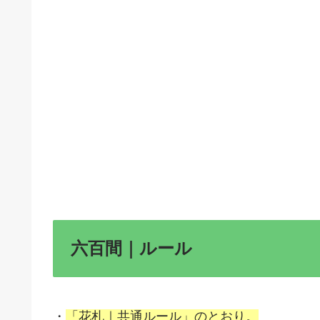
六百間｜ルール
・
「花札｜共通ルール」のとおり。