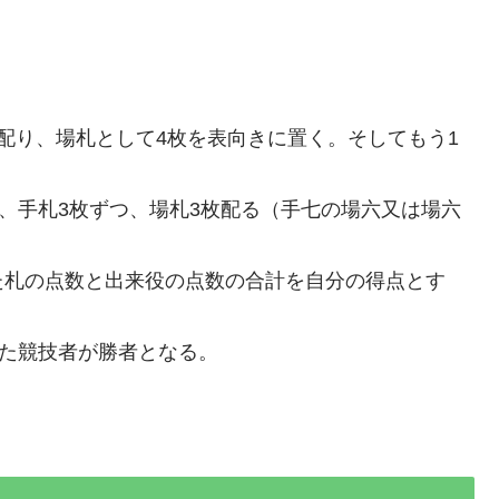
配り、場札として4枚を表向きに置く。そしてもう1
後、手札3枚ずつ、場札3枚配る（手七の場六又は場六
た札の点数と出来役の点数の合計を自分の得点とす
した競技者が勝者となる。