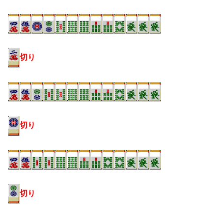
切り
切り
切り