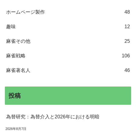
ホームページ製作
48
趣味
12
麻雀その他
25
麻雀戦略
106
麻雀著名人
46
投稿
為替研究：為替介入と2026年における明暗
2026年8月7日