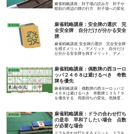
麻雀戦略講座：対子場の読み方 対子や
暗刻の周辺の牌の行方 対子場への変化
麻雀戦略講座：安全牌の選択 完
麻雀戦略
全安全牌 自分だけが分かる安全
牌
麻雀戦略講座:安全牌の選択 完全安全牌
を残すメリット、デメリット 自分だけ
が分かる安全牌を残すメリット、デメリ
ット 安全牌の範囲
麻雀戦略講座：偶数牌の西ヨーロ
麻雀戦略
ッパ２４６８は避けるべき 奇数
牌を優先
麻雀戦略講座：偶数牌の西ヨーロッパ２
４６８は避けるべき 奇数牌１３５７９
を優先する 両面待ちの変化、危険度の
比較、鳴きやすさの比較により奇数牌が
優先になる。
麻雀戦略講座：ドラの合わせ打ち
麻雀戦略
の是非 早和了したい場合 点数
が必要な場合
ドラを合わせ打ちするメリット ドラを