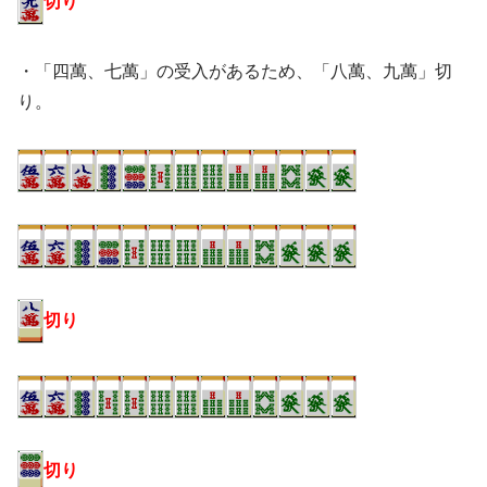
切り
・「四萬、七萬」の受入があるため、「八萬、九萬」切
り。
切り
切り