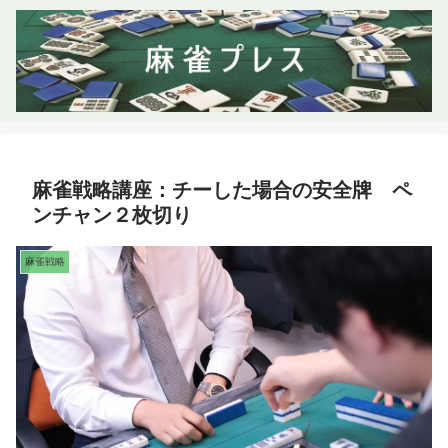
麻雀戦略講座：チーした場合の安全牌 ペ
ンチャン２枚切り
麻雀戦略