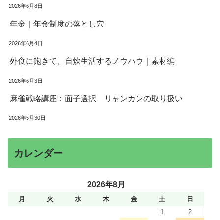
2026年6月8日
年金｜年金制度の落とし穴
2026年6月4日
外食に飽きて、自炊生活するノウハウ｜素材編
2026年6月3日
麻雀戦略講座：面子選択 リャンカンの取り扱い
2026年5月30日
カレンダー
2026年8月
月
火
水
木
金
土
日
1
2