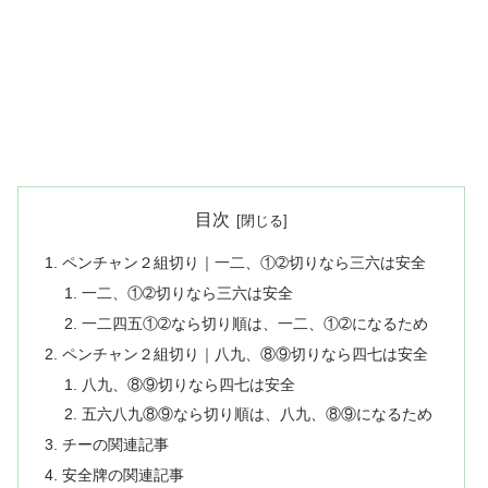
目次
ペンチャン２組切り｜一二、①➁切りなら三六は安全
一二、①➁切りなら三六は安全
一二四五①➁なら切り順は、一二、①➁になるため
ペンチャン２組切り｜八九、⑧⑨切りなら四七は安全
八九、⑧⑨切りなら四七は安全
五六八九⑧⑨なら切り順は、八九、⑧⑨になるため
チーの関連記事
安全牌の関連記事