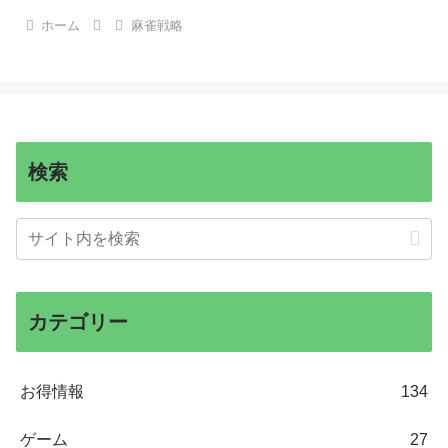
ホーム
麻雀戦略
検索
カテゴリー
お得情報
134
ゲーム
27