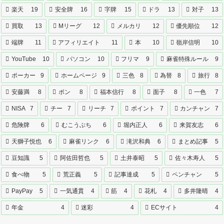
楽天
19
安全牌
16
字牌
15
ドラ
13
対子
13
買取
13
Mリーグ
12
メルカリ
12
優先順位
12
端牌
11
アフィリエイト
11
本
10
嶺岸信明
10
YouTube
10
パソコン
10
フリマ
9
麻雀特殊ルール
9
ポーカー
9
ホームページ
9
三色
8
為替
8
旅行
8
安藤満
8
ポン
8
福本信行
8
面子
8
一色
7
NISA
7
チー
7
リーチ
7
ポイント
7
カンチャン
7
危険牌
6
むこうぶち
6
堀内正人
6
来賀友志
6
天獅子悦也
6
麻雀リンク
6
滝沢和典
6
まとめ記事
5
豆知識
5
阿佐田哲也
5
土井泰昭
5
佐々木寿人
5
食べ物
5
荒正義
5
記事達成
5
ペンチャン
5
PayPay
5
一気通貫
4
筋
4
花札
4
多井隆晴
4
年金
4
迷彩
4
ECサイト
4