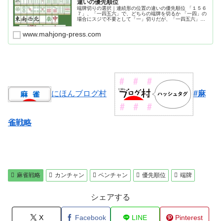
違いの優先順位
端牌切りの選択｜連続形の位置の違いの優先順位 「１５６
７」、「一四五六」で、どちらの端牌を切るか 「一四」の
場合にスジで不要として「一」切りだが、「一四五六」の
連続形の場合にスジの「一」は簡単に切ってはいけない。
www.mahjong-press.com
にほんブログ村
#麻
雀戦略
麻雀戦略
カンチャン
ペンチャン
優先順位
端牌
シェアする
X
Facebook
LINE
Pinterest