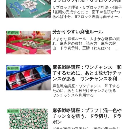
５ブロック打法・６ブロック理論
５ブロック理論・５ブロック打法・4面子
1雀頭の完成するには、面子や雀頭が5つ
あれば十分。6ブロック理論は面子オーバ
ー。
分かりやすい麻雀ルール
麻雀戦略
大まかな麻雀ルール 大まかな麻雀の流
れ 麻雀牌の種類、読み方 麻雀の牌
山 ドラ表示牌、王牌（わんはい） 麻
雀牌 点棒 起家マーク、やきとりマー
ク サイコロ 麻雀関連記事
麻雀戦略講座：ワンチャンス 和
麻雀戦略
了するために、あと１枚だけチャ
ンスがある ワンチャンスを利用
する
麻雀戦略講座：ワンチャンス 和了する
ために、あと１枚だけチャンスがある
ワンチャンスを利用する
麻雀戦略講座：ブラフ｜混一色や
麻雀戦略
チャンタを狙う、ドラ切り、ドラ
ポン
ドラが萬子や字牌なら、萬子の混一色を