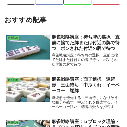
おすすめ記事
麻雀戦略講座：待ち牌の選択 直
麻雀戦略
前に捨てた牌または付近の牌で待
つ ポンされた付近の牌で待つ
麻雀戦略講座：待ち牌の選択 直前に捨
てた牌または付近の牌で待つ ポンされ
た付近の牌で待つ
麻雀戦略講座：面子選択 連続
麻雀戦略
形 三面待ち 中ぶくれ イーペ
ーコー 端牌
連続形を優先する 三面待ちになりそう
な面子を残す 中ぶくれを優先する、イ
ーペーコー狙い 端牌の受入を拒否す
る、イーペーコー狙い 端牌の面子を外
す、イーペーコー狙い
麻雀戦略講座：５ブロック理論・
麻雀戦略