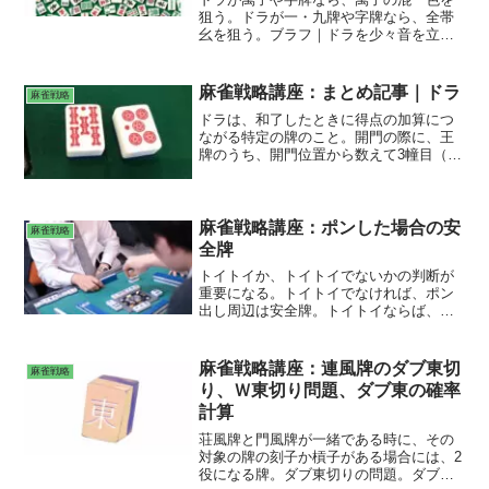
狙う。ドラが一・九牌や字牌なら、全帯
幺を狙う。ブラフ｜ドラを少々音を立て
て切る。和了できなくてもドラが出たら
ポンする。親の足止めリーチ。
麻雀戦略講座：まとめ記事｜ドラ
麻雀戦略
ドラは、和了したときに得点の加算につ
ながる特定の牌のこと。開門の際に、王
牌のうち、開門位置から数えて3幢目（3
枚目）の上段の牌を表向きにする。この
牌をドラ表示牌という。Ｍリーグは、
「五萬」、「五筒」、「五索」の各１枚
で計３枚が赤ドラ。ドラと両面待ちの優
麻雀戦略講座：ポンした場合の安
麻雀戦略
先順位 ドラを故意にポンさせる ブラ
全牌
フのドラポン 役牌ドラ対子捨牌 一が
トイトイか、トイトイでないかの判断が
ドラの場合 対子落としの優先順位
重要になる。トイトイでなければ、ポン
出し周辺は安全牌。トイトイならば、ポ
ン出し周辺は危険牌。トイトイは、捨牌
で、字牌の切りが遅くなる。タンヤオト
イトイは、ポン出し周辺が危険になる。
麻雀戦略講座：連風牌のダブ東切
麻雀戦略
トイトイの危険牌。
り、Ｗ東切り問題、ダブ東の確率
計算
荘風牌と門風牌が一緒である時に、その
対象の牌の刻子か槓子がある場合には、2
役になる牌。ダブ東切りの問題。ダブ東