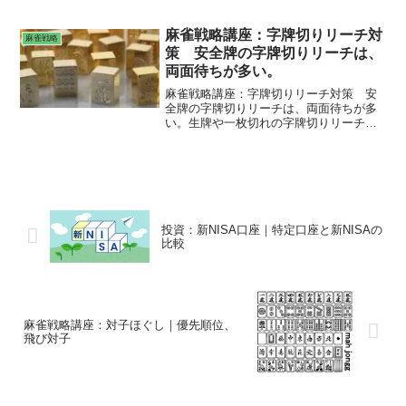
の確率計算。
麻雀戦略講座：字牌切りリーチ対
麻雀戦略
策 安全牌の字牌切りリーチは、
両面待ちが多い。
麻雀戦略講座：字牌切りリーチ対策 安
全牌の字牌切りリーチは、両面待ちが多
い。生牌や一枚切れの字牌切りリーチ
は、字牌待ちが多い。
投資：新NISA口座｜特定口座と新NISAの
比較
麻雀戦略講座：対子ほぐし｜優先順位、
飛び対子