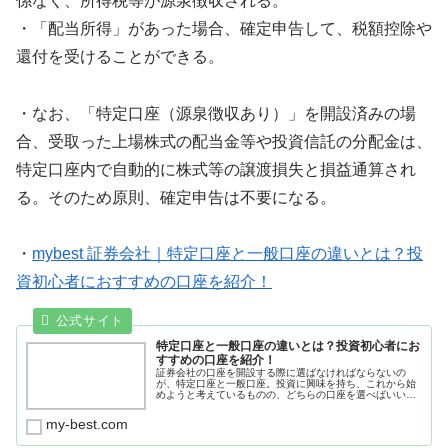
係なく、所得税等が源泉徴収される。
・「配当所得」があった場合、確定申告して、税額控除や
還付を受けることができる。
・なお、「特定口座（源泉徴収あり）」を開設済みの場
合、受取った上場株式の配当金等や投資信託の分配金は、
特定口座内で自動的に株式等の譲渡損失と損益通算され
る。そのため原則、確定申告は不要になる。
・
mybest 証券会社｜特定口座と一般口座の違いとは？投
資初心者におすすめの口座を紹介！
特定口座と一般口座の違いとは？投資初心者にお
すすめの口座を紹介！
証券会社の口座を開設する際に選ばなければならないの
が、特定口座と一般口座。投資に興味を持ち、これから始
めようと考えているものの、どちらの口座を選べばいいか
わからずスタートに踏み切れない人もいるのではないでし
ょうか。そこで今回は、投資でかかる...
my-best.com