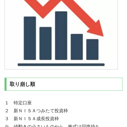
取り崩し順
１ 特定口座
２ 新ＮＩＳＡつみたて投資枠
３ 新ＮＩＳＡ成長投資枠
※ 値動きの小さいものから、株式は回復待ち。