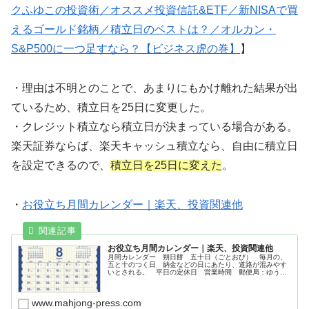
クふゆこの投資術／オススメ投資信託&ETF／新NISAで買
えるゴールド銘柄／積立日のベストは？／オルカン・
S&P500に一つ足すなら？【ビジネス虎の巻】
】
・理由は不明とのことで、あまりにもかけ離れた結果が出
ているため、積立日を25日に変更した。
・クレジット積立なら積立日が決まっている場合がある。
楽天証券ならば、楽天キャッシュ積立なら、自由に積立日
を設定できるので、
積立日を25日に変えた
。
・
お役立ち月間カレンダー｜楽天、投資関連他
お役立ち月間カレンダー｜楽天、投資関連他
月間カレンダー 朔日餅 五十日（ごとおび） 毎月の、
五と十のつく日 納金などの日にあたり、道路が混みやす
いとされる。 平日の定休日 営業時間 郵便局：ゆうゆ
う窓口 銀行：三菱UFJ銀行 ATM引出手数料
www.mahjong-press.com