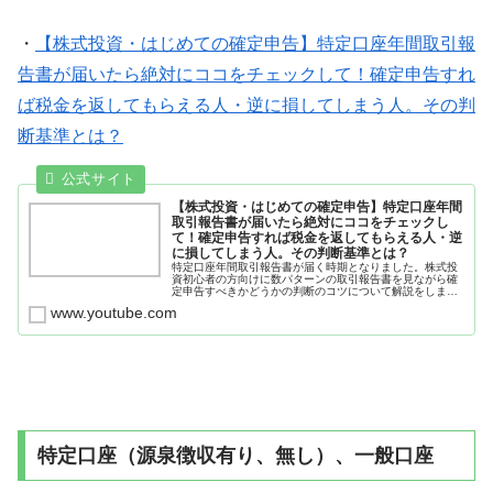
・
【株式投資・はじめての確定申告】特定口座年間取引報
告書が届いたら絶対にココをチェックして！確定申告すれ
ば税金を返してもらえる人・逆に損してしまう人。その判
断基準とは？
【株式投資・はじめての確定申告】特定口座年間
取引報告書が届いたら絶対にココをチェックし
て！確定申告すれば税金を返してもらえる人・逆
に損してしまう人。その判断基準とは？
特定口座年間取引報告書が届く時期となりました。株式投
資初心者の方向けに数パターンの取引報告書を見ながら確
定申告すべきかどうかの判断のコツについて解説をしまし
た。※令和7年1月1日現在の法令等に基づき制作しており
www.youtube.com
ます。☆フリーランス・個人事業...
特定口座（源泉徴収有り、無し）、一般口座