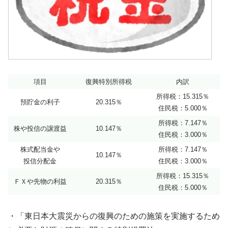
項目
復興特別所得税
内訳
所得税：15.315％
預貯金の利子
20.315％
住民税：5.000％
所得税：7.147％
株や投信の譲渡益
10.147％
住民税：3.000％
株式配当金や
所得税：7.147％
10.147％
投信分配金
住民税：3.000％
所得税：15.315％
ＦＸや先物の利益
20.315％
住民税：5.000％
・「東日本大震災からの復興のための施策を実施するため