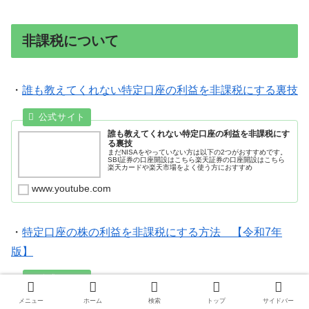
非課税について
・
誰も教えてくれない特定口座の利益を非課税にする裏技
誰も教えてくれない特定口座の利益を非課税にす
る裏技
まだNISAをやっていない方は以下の2つがおすすめです。
SBI証券の口座開設はこちら楽天証券の口座開設はこちら
楽天カードや楽天市場をよく使う方におすすめ
www.youtube.com
・
特定口座の株の利益を非課税にする方法 【令和7年
版】
特定口座の株の利益を非課税にする方法 【令和
メニュー
ホーム
検索
トップ
サイドバー
7年版】