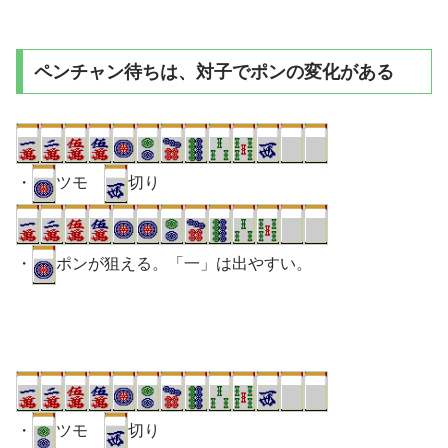
ペンチャン待ちは、対子でポンの変化がある
・
ツモ
切り
・
ポンが狙える。「一」は出やすい。
・
ツモ
切り