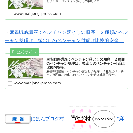
切りミス ペンチャン落としの切りミス
www.mahjong-press.com
・
麻雀戦略講座：ペンチャン落としの順序 ２種類のペン
チャン整理は、後出しのペンチャン付近は比較的安全。
麻雀戦略講座：ペンチャン落としの順序 ２種類
のペンチャン整理は、後出しのペンチャン付近は
比較的安全。
麻雀戦略講座：ペンチャン落としの順序 ２種類のペンチ
ャン整理は、後出しのペンチャン付近は比較的安全。
www.mahjong-press.com
にほんブログ村
#麻