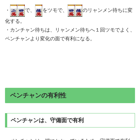
・
で、
をツモで、
のリャンメン待ちに変
化する。
・カンチャン待ちは、リャンメン待ちへ１回ツモでよく、
ペンチャンより変化の面で有利になる。
ペンチャンの有利性
ペンチャンは、守備面で有利