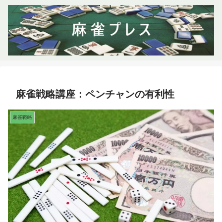
麻雀戦略講座：ペンチャンの有利性
麻雀戦略