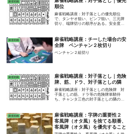
麻雀戦略講座：対子落とし｜優先
麻雀戦略
順位
麻雀戦略講座：対子落としの優先順位
で、タンヤオ狙い、ピンフ狙い、三元牌
切り、端牌切りの順序がある。安全度を
考えて切る。牌効率により端牌を選択し
て切る。２、４の対子切りは、２から切
る。
麻雀戦略講座：チーした場合の安
麻雀戦略
全牌 ペンチャン２枚切り
ペンチャン２組切り
麻雀戦略講座：対子落とし｜危険
麻雀戦略
牌、筋、ドラ、対子落としの隣
麻雀戦略講座：対子落としの危険牌 対
子落としの筋、ドラ等の危険牌単騎待
ち、チャンタ三色の対子落としの隣の牌
が危険。
麻雀戦略講座：字牌の重要性２
麻雀戦略
客風牌（オタ風）を捨てる順番、
客風牌（オタ風）を優先すること