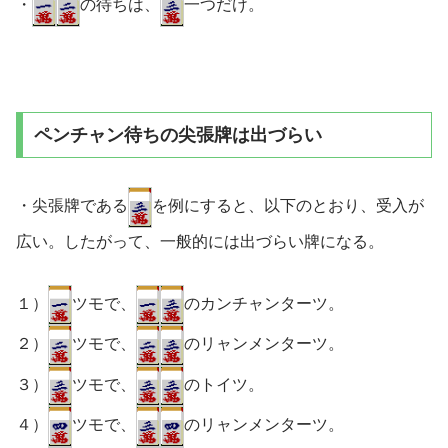
・
の待ちは、
一つだけ。
ペンチャン待ちの尖張牌は出づらい
・尖張牌である
を例にすると、以下のとおり、受入が
広い。したがって、一般的には出づらい牌になる。
１）
ツモで、
のカンチャンターツ。
２）
ツモで、
のリャンメンターツ。
３）
ツモで、
のトイツ。
４）
ツモで、
のリャンメンターツ。