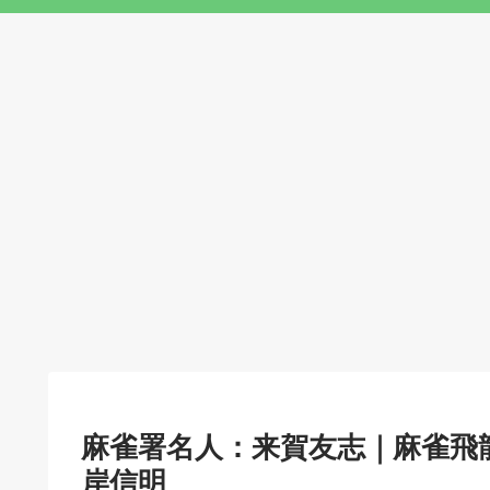
麻雀署名人：来賀友志｜麻雀飛龍
岸信明