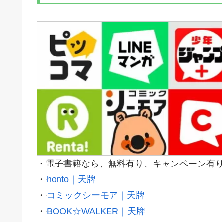
・電子書籍なら、無料有り、キャンペーン有
・
honto｜天牌
・
コミックシーモア｜天牌
・
BOOK☆WALKER｜天牌