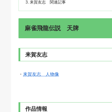
来賀友志 関連記事
麻雀飛龍伝説 天牌
来賀友志
・
来賀友志 人物像
作品情報