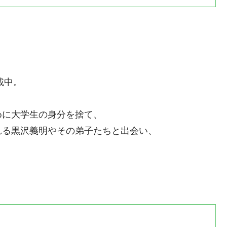
）
載中。
めに大学生の身分を捨て、
れる黒沢義明やその弟子たちと出会い、