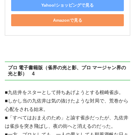
Yahoo!ショッピングで見る
Amazonで見る
プロ 電子書籍版（雀界の光と影、プロ マージャン界の
光と影） 4
■九佐井をスターとして持ちあげようとする根崎雀歩。
■しかし当の九佐井は気の抜けたような対局で、荒巻から
心配をされる始末。
■「すべてはおまえのため」と諭す雀歩だったが、九佐井
は雀歩を突き飛ばし、夜の街へと消えるのだった。
■一方、プロとしても、一人の男としても順風満帆な日々