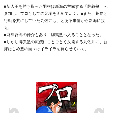
■新人王を勝ち取った羽根は新海の主宰する「牌義塾」へ
参加し、プロとしての足場を固めていく。■また、荒巻と
行動を共にしていた九佐井も、とある事情から新海に接
近。
■麻雀吾郎の仲介もあり、牌義塾へ入ることとなった。
■しかし牌義塾の流儀にことごとく反発する九佐井に、新
海はじめ塾の面々はイライラを募らせていく。