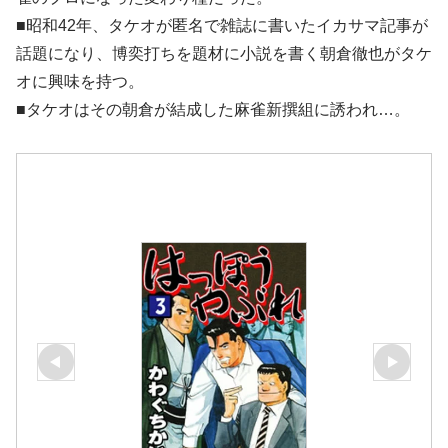
■昭和42年、タケオが匿名で雑誌に書いたイカサマ記事が
話題になり、博奕打ちを題材に小説を書く朝倉徹也がタケ
オに興味を持つ。
■タケオはその朝倉が結成した麻雀新撰組に誘われ…。