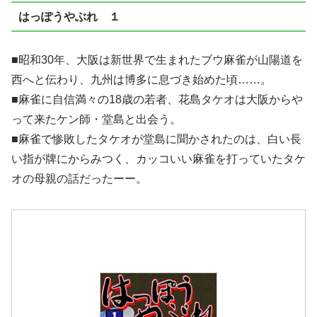
はっぽうやぶれ １
■昭和30年、大阪は新世界で生まれたブウ麻雀が山陽道を
西へと伝わり、九州は博多に息づき始めた頃……。
■麻雀に自信満々の18歳の若者、花島タケオは大阪からや
って来たケン師・堂島と出会う。
■麻雀で惨敗したタケオが堂島に聞かされたのは、白い長
い指が牌にからみつく、カッコいい麻雀を打っていたタケ
オの母親の話だったーー。