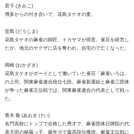
君子 (きみこ)
博多からの付き合いで、花島タケオの妻。
堂島 (どうじま)
花島タケオの麻雀の師匠。イカサマが得意。雀荘を経営し
たが、地元のヤクザに店を奪われ、自宅ので亡くなった。
岡崎 (おかざき)
花島タケオがボーイとして働いていた雀荘「麻雀いろは」
の上司。関東麻雀連合段位七段。麻雀新選組と麻雀三団体
が争った麻雀王位戦では、関東麻雀連合の代表として戦っ
た。
青木 敬 (あおき けい)
名門高校にトップで合格した秀才で、麻雀団体日牌院の代
表天田の秘蔵っ子。最年少で最高段位獲得。麻雀王位戦に