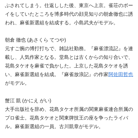
ぶされてしまう。仕返しした後、東京へ上京。雀荘のボー
イをしていたところを博多時代の顔見知りの朝倉徹也に誘
われ、麻雀新選組を結成する。小島武夫がモデル。
朝倉 徹也 (あさくら てつや)
元すご腕の博打打ちで、雑誌社勤務。『麻雀漂流記』を連
載し、人気作家となる。堂島とは古くからの知り合いで、
花島タケオを麻雀で負かした。上京した花島タケオを誘
い、麻雀新選組を結成。『麻雀放浪記』の作家
阿佐田哲也
がモデル。
蟹江 凱 (かにえ がい)
大手出版社を辞め、花島タケオ所属の関東麻雀連合所属の
プロ雀士。花島タケオと関東牌技王の座を争ったライバ
ル。麻雀新選組の一員。古川凱章がモデル。