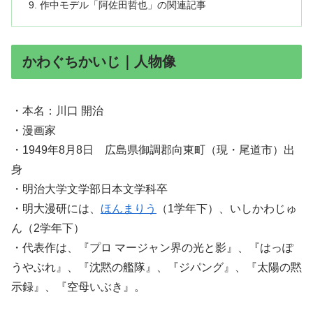
作中モデル「阿佐田哲也」の関連記事
かわぐちかいじ｜人物像
・本名：川口 開治
・漫画家
・1949年8月8日 広島県御調郡向東町（現・尾道市）出
身
・明治大学文学部日本文学科卒
・明大漫研には、
ほんまりう
（1学年下）、いしかわじゅ
ん（2学年下）
・代表作は、『プロ マージャン界の光と影』、『はっぽ
うやぶれ』、『沈黙の艦隊』、『ジパング』、『太陽の黙
示録』、『空母いぶき』。