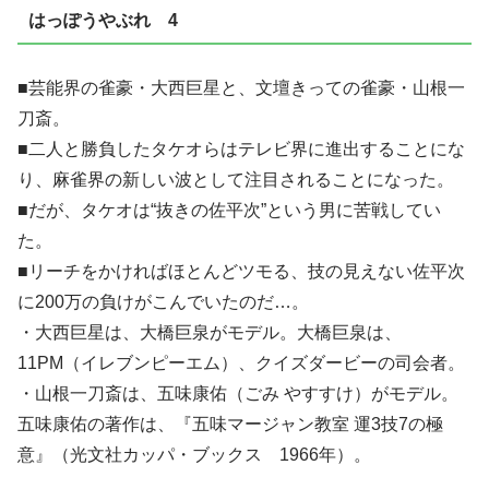
はっぽうやぶれ 4
■芸能界の雀豪・大西巨星と、文壇きっての雀豪・山根一
刀斎。
■二人と勝負したタケオらはテレビ界に進出することにな
り、麻雀界の新しい波として注目されることになった。
■だが、タケオは“抜きの佐平次”という男に苦戦してい
た。
■リーチをかければほとんどツモる、技の見えない佐平次
に200万の負けがこんでいたのだ…。
・大西巨星は、大橋巨泉がモデル。大橋巨泉は、
11PM（イレブンピーエム）、クイズダービーの司会者。
・山根一刀斎は、五味康佑（ごみ やすすけ）がモデル。
五味康佑の著作は、『五味マージャン教室 運3技7の極
意』（光文社カッパ・ブックス 1966年）。