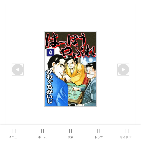
はっぽうやぶれ（4）【電子書籍】[ かわぐち
メニュー
ホーム
検索
トップ
サイドバー