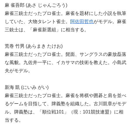
麻 雀吾郎 (あさ じゃんごろう)
麻雀三銃士だったプロ雀士。麻雀を題材にした小説を執筆
していた、大物タレント雀士。
阿佐田哲也
がモデル。麻雀
三銃士は、「麻雀新選組」に相当する。
荒巻 竹男 (あらまき たけお)
麻雀三銃士だったプロ雀士。髭面、サングラスの豪放磊落
な風貌。九佐井一平に、イカサマの技術を教えた。小島武
夫がモデル。
新海 凱 (にいみ がい)
麻雀三銃士だったプロ雀士。麻雀を将棋や囲碁と肩を並べ
るゲームを目指して、牌義塾を組織した。古川凱章がモデ
ル。牌義塾は、「順位戦101」（現：101競技連盟）に相
当する。