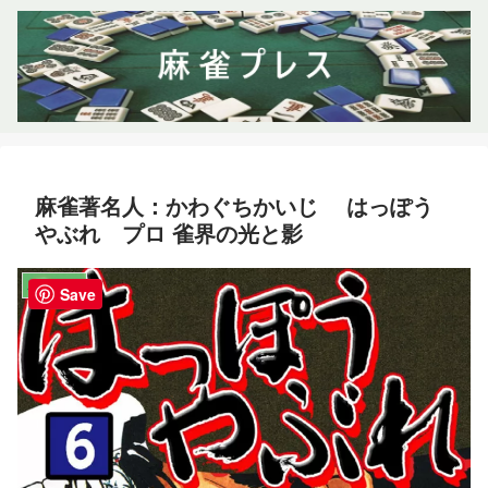
麻雀著名人：かわぐちかいじ はっぽう
やぶれ プロ 雀界の光と影
麻雀著名人
Save