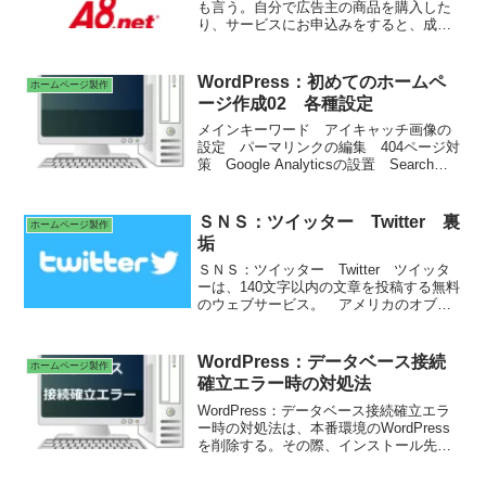
も言う。自分で広告主の商品を購入した
り、サービスにお申込みをすると、成果
報酬を受取ることができる、メディア会
員限定のお得なサービス。
WordPress：初めてのホームペ
ホームページ製作
ージ作成02 各種設定
メインキーワード アイキャッチ画像の
設定 パーマリンクの編集 404ページ対
策 Google Analyticsの設置 Search
Consoleの設置・インデックス登録 サイ
トマップ登録 ブログランキングへ登
録 キーワードリサーチツール 解析ツ
ＳＮＳ：ツイッター Twitter 裏
ホームページ製作
ール ＩＴ用語辞書
垢
ＳＮＳ：ツイッター Twitter ツイッタ
ーは、140文字以内の文章を投稿する無料
のウェブサービス。 アメリカのオブビ
アス社 イーロン・マスク買収騒動 ツ
イート フォロー フォロワー タイム
ライン リプライ リツイート ハッシ
WordPress：データベース接続
ホームページ製作
ュタグ 炎上 裏垢（うらあか）
確立エラー時の対処法
WordPress：データベース接続確立エラ
ー時の対処法は、本番環境のWordPress
を削除する。その際、インストール先の
パスにファイルやフォルダが存在するた
め、「public_html」内のドメインフォル