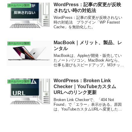
ダ内にあるファイルを削除してから移行
WordPress：記事の変更が反映
ホームページ製作
作業をする。
されない時の対処法
WordPress：記事の変更が反映されない
時の対処法 プラグイン「WP Fastest
Cache」を無効化した。
MacBook｜メリット、製品、レ
ホームページ製作
ンタル
MacBookは、Appleが開発・販売してい
たノートパソコン。MacBook Airなら、
仕事も遊びもスピードアップ。M3チップ
により、世界で最も人気のあるノートブ
ックが一段と優れた性能を持つ。Apple製
品は、iPhone、iPad、Mac、Apple
WordPress：Broken Link
ホームページ製作
Watch、HomePod、AirPods、Apple
Checker｜YouTubeカスタム
Vision Pro。2021年時点で、パソコン販
URLへのリンク更新
売台数は世界第4位、スマートフォン出荷
台数は世界第4位。
Broken Link Checkerで、「404 Not
Found」で「エラー」表示がある。原因
は、YouTubeカスタムURLへ変更したた
め。カスタムURL機能は、発信者が署名
ページの短縮版URLを任意の文字列で作
成できる機能。Broken Link Checkerで、
YouTubeのリンクのURLを修正