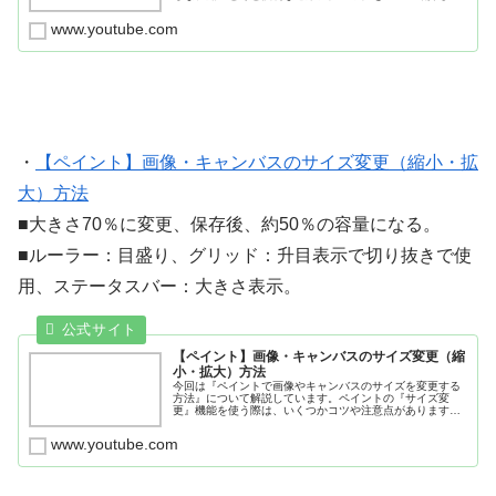
す。ペイント3DやIllustratorをやる前に、簡単な画像の編集
をするため...
www.youtube.com
・
【ペイント】画像・キャンバスのサイズ変更（縮小・拡
大）方法
■大きさ70％に変更、保存後、約50％の容量になる。
■ルーラー：目盛り、グリッド：升目表示で切り抜きで使
用、ステータスバー：大きさ表示。
【ペイント】画像・キャンバスのサイズ変更（縮
小・拡大）方法
今回は『ペイントで画像やキャンバスのサイズを変更する
方法』について解説しています。ペイントの『サイズ変
更』機能を使う際は、いくつかコツや注意点がありますの
で、ぜひ参考にしてみてください。🔽チャンネル登録はこ
ちら
www.youtube.com