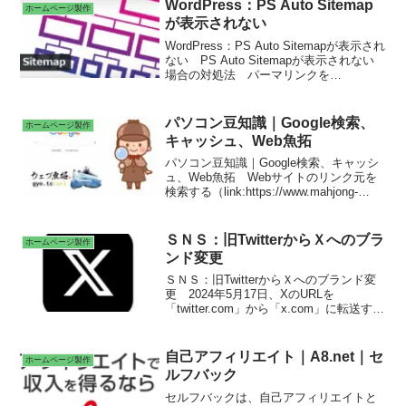
WordPress：PS Auto Sitemap
ホームページ製作
が表示されない
WordPress：PS Auto Sitemapが表示され
ない PS Auto Sitemapが表示されない
場合の対処法 パーマリンクを
「sitemap→site-map」に変更すれば表示
パソコン豆知識｜Google検索、
ホームページ製作
キャッシュ、Web魚拓
パソコン豆知識｜Google検索、キャッシ
ュ、Web魚拓 Webサイトのリンク元を
検索する（link:https://www.mahjong-
press.com/）
ＳＮＳ：旧TwitterからＸへのブラ
ホームページ製作
ンド変更
ＳＮＳ：旧TwitterからＸへのブランド変
更 2024年5月17日、XのURLを
「twitter.com」から「x.com」に転送す
る。twitter.com x.com リンクチェッカ
ーでのURL修正 Ｘ（旧Twitter）は、140
文字以内の文章を投稿する無料のウェブ
自己アフィリエイト｜A8.net｜セ
ホームページ製作
サービス。イーロン・マスクによる株式
ルフバック
の100％を取得する買収。
セルフバックは、自己アフィリエイトと