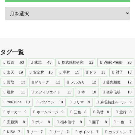
タグ一覧
投資
63
株式
43
株式銘柄研究
22
WordPress
20
楽天
19
安全牌
16
字牌
15
ドラ
13
対子
13
買取
13
Mリーグ
12
メルカリ
12
優先順位
12
端牌
11
アフィリエイト
11
本
10
嶺岸信明
10
YouTube
10
パソコン
10
フリマ
9
麻雀特殊ルール
9
ポーカー
9
ホームページ
9
三色
8
為替
8
旅行
8
安藤満
8
ポン
8
福本信行
8
面子
8
一色
7
NISA
7
チー
7
リーチ
7
ポイント
7
カンチャン
7