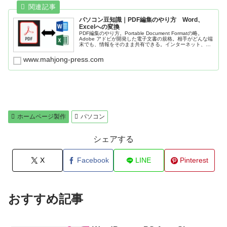
パソコン豆知識｜PDF編集のやり方 Word、
Excelへの変換
PDF編集のやり方。Portable Document Formatの略。
Adobe アドビが開発した電子文書の規格。相手がどんな端
末でも、情報をそのまま共有できる。インターネット、行
政文書、取扱説明書、パンフレットなどで使用。複合機の
スキャナーでスキャンした際のファイル形式にもなってい
www.mahjong-press.com
る。電子署名を施せば、PDFが改竄された場合にその検出
ができる。
ホームページ製作
パソコン
シェアする
X
Facebook
LINE
Pinterest
おすすめ記事