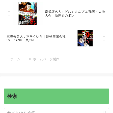
WordPress：Broken Link Checker｜
YouTubeカスタムURLへのリンク更新・
短く覚えやすいURLがあることで、オン
麻雀署名人：どおくまんプロ/作画・太地
ライン署名の発信力や拡散力が高まる。
大介｜新世界のボン
麻雀著名人：本そういち｜麻雀無限会社
39 ZANK 萬ONE
ホーム
ホームページ製作
検索