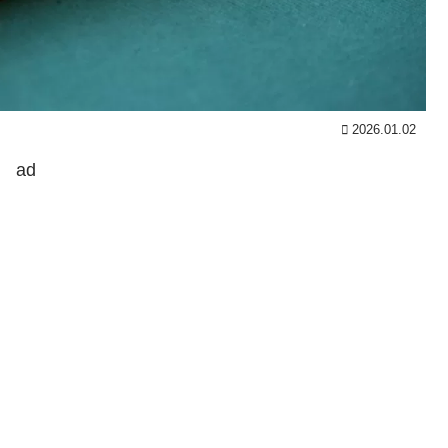
2026.01.02
ad