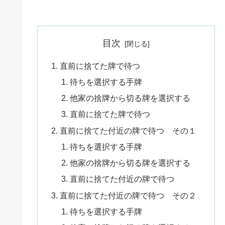
目次
直前に捨てた牌で待つ
待ちを選択する手牌
他家の捨牌から切る牌を選択する
直前に捨てた牌で待つ
直前に捨てた付近の牌で待つ その１
待ちを選択する手牌
他家の捨牌から切る牌を選択する
直前に捨てた付近の牌で待つ
直前に捨てた付近の牌で待つ その２
待ちを選択する手牌