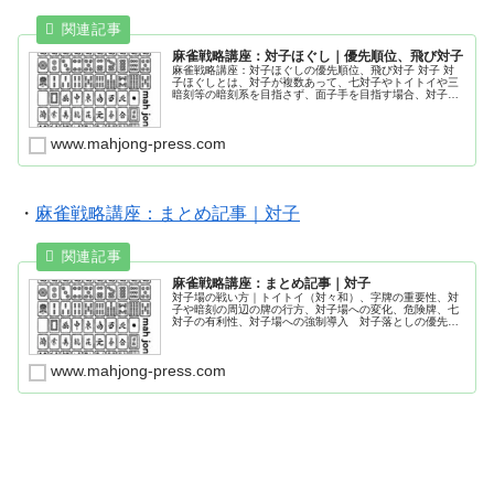
麻雀戦略講座：対子ほぐし｜優先順位、飛び対子
麻雀戦略講座：対子ほぐしの優先順位、飛び対子 対子 対
子ほぐしとは、対子が複数あって、七対子やトイトイや三
暗刻等の暗刻系を目指さず、面子手を目指す場合、対子の
１つを１牌切って様子を見ること。飛び対子とは、１つお
きの対子が３つあること。飛び対子は、真ん中を切ればよ
い。
www.mahjong-press.com
・
麻雀戦略講座：まとめ記事｜対子
麻雀戦略講座：まとめ記事｜対子
対子場の戦い方｜トイトイ（対々和）、字牌の重要性、対
子や暗刻の周辺の牌の行方、対子場への変化、危険牌、七
対子の有利性、対子場への強制導入 対子落としの優先順
位 、対子落としの危険牌、対子落としの手牌、対子ほぐ
し、対子の切り方、赤ドラの受入の優先順位｜ドラが手牌
に対子の場合、対子や暗刻の周辺の牌の行方、対子場への
www.mahjong-press.com
変化、対子場の読み方 トイトイ（対々和）、対子場の危険
牌、土田浩翔、トイツ王子、ほんまりう、麻雀激闘録3/4