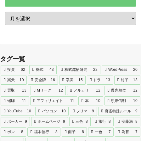
タグ一覧
投資
62
株式
43
株式銘柄研究
22
WordPress
20
楽天
19
安全牌
16
字牌
15
ドラ
13
対子
13
買取
13
Mリーグ
12
メルカリ
12
優先順位
12
端牌
11
アフィリエイト
11
本
10
嶺岸信明
10
YouTube
10
パソコン
10
フリマ
9
麻雀特殊ルール
9
ポーカー
9
ホームページ
9
三色
8
旅行
8
安藤満
8
ポン
8
福本信行
8
面子
8
一色
7
為替
7