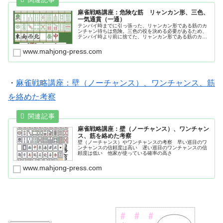
麻雀戦略講座：危険な筋 リャンカン形、三色、
一気通貫（一通）
テンパイ時までに引っ張った、リャンカン形である筋のカ
ンチャン待ちは危険。三色の役を決める必要があるため、
テンパイ時より前に捨てた、リャンカン形である筋のカン
チャン待ちが危険になる（鳴いている場合が多い）。一通
の役を決める必要があるため、カンチャン待ちが残ること
www.mahjong-press.com
が多く、筋が安全にならない。
・
麻雀戦略講座：壁（ノーチャンス）、ワンチャンス、筋
を絡めた考察
麻雀戦略講座：壁（ノーチャンス）、ワンチャン
ス、筋を絡めた考察
壁（ノーチャンス）やワンチャンスの考察 早い巡目のワ
ンチャンスの信頼度は高い 遅い巡目のワンチャンスの信
頼度は低い 他家が使っている確率の高さ
www.mahjong-press.com