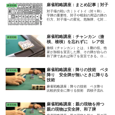
れがあるのは、多くの人が感じている
麻雀戦略講座：まとめ記事｜対子
麻雀戦略
日本プロ麻雀連盟所属の故安藤満プロの
対子場の戦い方｜トイトイ（対々和）、
亜空間殺法
字牌の重要性、対子や暗刻の周辺の牌の
行方、対子場への変化、危険牌、七対子
の有利性、対子場への強制導入 対子落
としの優先順位 、対子落としの危険牌、
対子落としの手牌、対子ほぐし、対子の
切り方、赤ドラの受入の優先順位｜ドラ
麻雀戦略講座：チャンカン（搶
麻雀戦略
が手牌に対子の場合、対子や暗刻の周辺
槓、槍槓）を忘れずに レア役
の牌の行方、対子場への変化、対子場の
搶槓（チャンカン）とは、１翻の役。他
読み方 トイトイ（対々和）、対子場の危
家が加槓を宣言した際、その牌が自らの
険牌、土田浩翔、トイツ王子、ほんまり
和了牌であれば和了を宣言できる。ロン
う、麻雀激闘録3/4
和了として扱われ、加槓した者が放銃者
となる。
麻雀戦略講座：降りの技術 ベタ
麻雀戦略
降り 安全牌が無いときに降りる
技術
麻雀戦略講座：降りの技術 ベタ降り
比較的安全に降りる技術 四槓子流れ
麻雀戦略講座：親の現物を持つ
麻雀戦略
親の現物は安全牌、和了牌