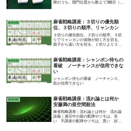
牌のうち、開門位置から数えて3幢目（3
枚目）の上段の牌を表向きにする。この
牌をドラ表示牌という。Ｍリーグは、
「五萬」、「五筒」、「五索」の各１枚
で計３枚が赤ドラ。ドラと両面待ちの優
麻雀戦略講座：３切りの優先順
麻雀戦略
先順位 ドラを故意にポンさせる ブラ
位、３切りの順序、リャンカン
フのドラポン 役牌ドラ対子捨牌 一が
３切りの優先順位、３切りの順序、３切
ドラの場合 対子落としの優先順位
りでリャンカンの保険が効く方を切る、
面子から遠い方を切る、１切りより３切
りを優先する、３切りと安全牌の字牌切
りの順序、４切り後の４切りのときの３
の安全度
麻雀戦略講座：シャンポン待ちの
麻雀戦略
看破 ノーチャンスが信用できな
い
シャンポン待ちの看破 ノーチャンス、
筋が信用できない
麻雀戦略講座：流れ論とは何か
麻雀戦略
安藤満の亜空間殺法
麻雀戦略講座：流れ論とは何か 流れ論
談義｜連荘中の親の配牌やツモは、良
い 不調者の配牌やツモは、悪い 好調
者のリーチは、逆らうな 不調者のリー
チは、ツモ順をずらすと和了される 流