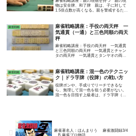
麻雀戦略講座：親の現物を持つ 親の現
物は安全牌、和了牌 親は、子に対して
1.5倍点数が高くなる。親を警戒するため
に、親の現物を持っておけば、安全牌や
和了牌として使える。
麻雀戦略講座：手役の両天秤 一
麻雀戦略
気通貫（一通）と三色同順の両天
秤
麻雀戦略講座：手役の両天秤 一気通貫
と三色同順の両天秤 一気通貫とチャン
タの両天秤 一気通貫とタンヤオの両天
秤 異なる三色同順の両天秤 七対子と
三暗刻と一盃口の両天秤 ドラと手役の
両天秤
麻雀戦略講座：混一色のテクニッ
麻雀戦略
ク｜ドラ字牌（役牌）の戦い方
役牌ポンや、手成りでリーチできるな
ら、無理して混一色を狙う必要がない。
混一色を目指す上級者は、ドラ字牌（役
牌）を持っていない可能性が割と高い。
無理な混一色は、テンパイまでの速度が
遅くなる。ドラの役牌での無理な混一色
は、ブラフとしては弱い。
麻雀著名人：ほんまりう 麻雀激闘録3/4
B 麻雀プロ物語