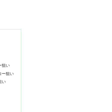
ー狙い
コー狙い
狙い