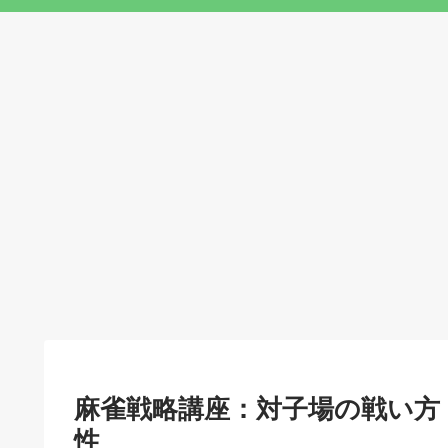
麻雀戦略講座：対子場の戦い方
性