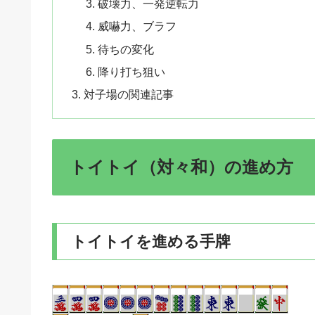
破壊力、一発逆転力
威嚇力、ブラフ
待ちの変化
降り打ち狙い
対子場の関連記事
トイトイ（対々和）の進め方
トイトイを進める手牌