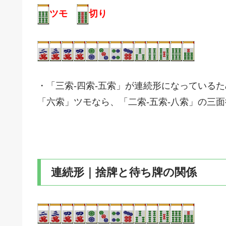
ツモ
切り
・「三索-四索-五索」が連続形になっているた
「六索」ツモなら、「二索-五索-八索」の三
連続形｜捨牌と待ち牌の関係