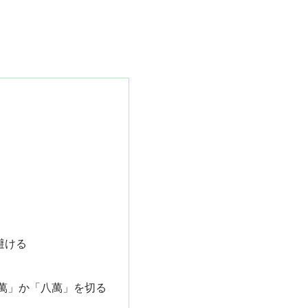
避ける
萬」か「八萬」を切る