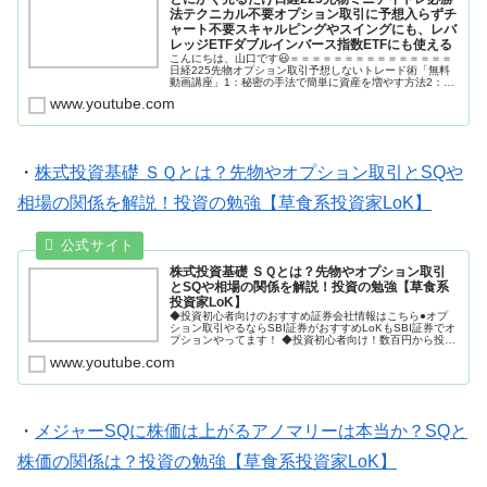
法テクニカル不要オプション取引に予想入らずチ
ャート不要スキャルピングやスイングにも、レバ
レッジETFダブルインバース指数ETFにも使える
こんにちは、山口です😃＝＝＝＝＝＝＝＝＝＝＝＝＝＝＝
日経225先物オプション取引予想しないトレード術「無料
動画講座」1：秘密の手法で簡単に資産を増やす方法2：人
生の主導権を取り戻す成功できる環境の作り方3：お金持
www.youtube.com
ちになるためのお金の使い方4...
・
株式投資基礎 ＳＱとは？先物やオプション取引とSQや
相場の関係を解説！投資の勉強【草食系投資家LoK】
株式投資基礎 ＳＱとは？先物やオプション取引
とSQや相場の関係を解説！投資の勉強【草食系
投資家LoK】
◆投資初心者向けのおすすめ証券会社情報はこちら●オプ
ション取引やるならSBI証券がおすすめLoKもSBI証券でオ
プションやってます！ ◆投資初心者向け！数百円から投資
できる少額投資法...
www.youtube.com
・
メジャーSQに株価は上がるアノマリーは本当か？SQと
株価の関係は？投資の勉強【草食系投資家LoK】