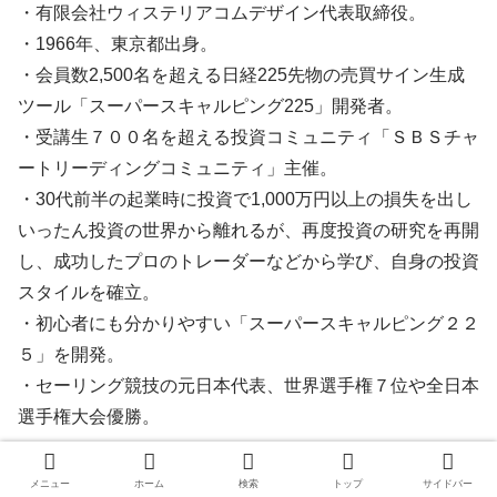
・有限会社ウィステリアコムデザイン代表取締役。
・1966年、東京都出身。
・会員数2,500名を超える日経225先物の売買サイン生成
ツール「スーパースキャルピング225」開発者。
・受講生７００名を超える投資コミュニティ「ＳＢＳチャ
ートリーディングコミュニティ」主催。
・30代前半の起業時に投資で1,000万円以上の損失を出し
いったん投資の世界から離れるが、再度投資の研究を再開
し、成功したプロのトレーダーなどから学び、自身の投資
スタイルを確立。
・初心者にも分かりやすい「スーパースキャルピング２２
５」を開発。
・セーリング競技の元日本代表、世界選手権７位や全日本
選手権大会優勝。
メニュー
ホーム
検索
トップ
サイドバー