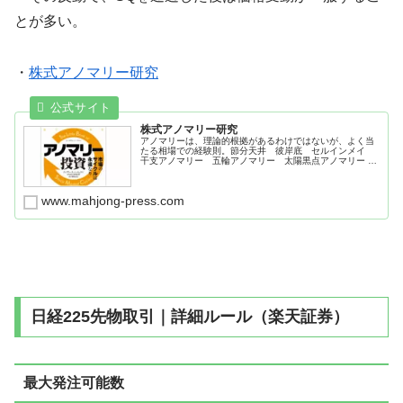
とが多い。
・
株式アノマリー研究
株式アノマリー研究
アノマリーは、理論的根拠があるわけではないが、よく当
たる相場での経験則。節分天井 彼岸底 セルインメイ
干支アノマリー 五輪アノマリー 太陽黒点アノマリー 米
国大統領選とＮＹダウ騰落率。
www.mahjong-press.com
日経225先物取引｜詳細ルール（楽天証券）
最大発注可能数