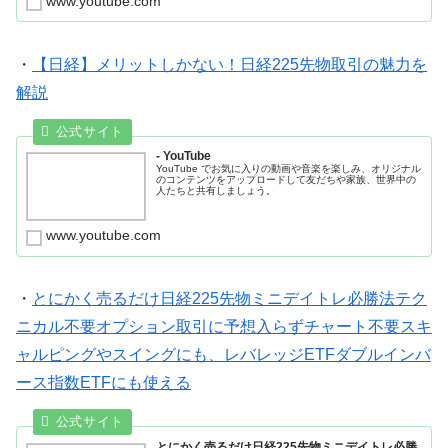
www.youtube.com
・
【日経】メリットしかない！日経225先物取引の魅力を
解説
- YouTube
YouTube でお気に入りの動画や音楽を楽しみ、オリジナル
のコンテンツをアップロードして友だちや家族、世界中の
人たちと共有しましょう。
www.youtube.com
・
とにかく売るだけ日経225先物ミニデイトレ必勝法テク
ニカル不要オプション取引に予想入らずチャート不要スキ
ャルピングやスイングにも、レバレッジETFダブルインバ
ース指数ETFにも使える
とにかく売るだけ日経225先物ミニデイトレ必勝