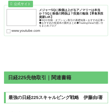
メジャーSQに株価は上がるアノマリーは本当
か？SQと株価の関係は？投資の勉強【草食系投
資家LoK】
◆SQや先物・オプション取引の基礎知識＜おすすめ記事＞
◆おすすめの投資本の要約まとめ◆TradingViewの使い方
をまとめブログ
www.youtube.com
日経225先物取引｜関連書籍
最強の日経225スキャルピング戦略 伊藤由/著