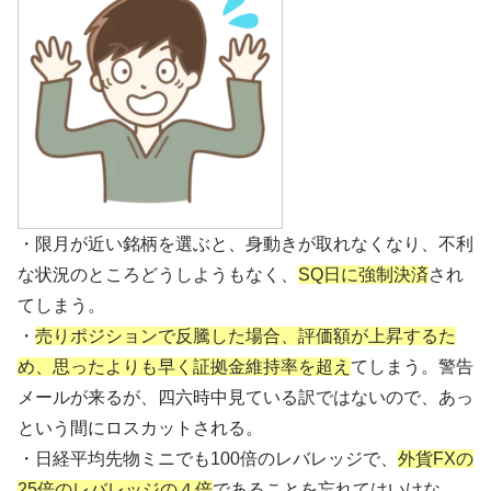
・限月が近い銘柄を選ぶと、身動きが取れなくなり、不利
な状況のところどうしようもなく、
SQ日に強制決済
され
てしまう。
・
売りポジションで反騰した場合、評価額が上昇するた
め、思ったよりも早く証拠金維持率を超え
てしまう。警告
メールが来るが、四六時中見ている訳ではないので、あっ
という間にロスカットされる。
・日経平均先物ミニでも100倍のレバレッジで、
外貨FXの
25倍のレバレッジの４倍
であることを忘れてはいけな