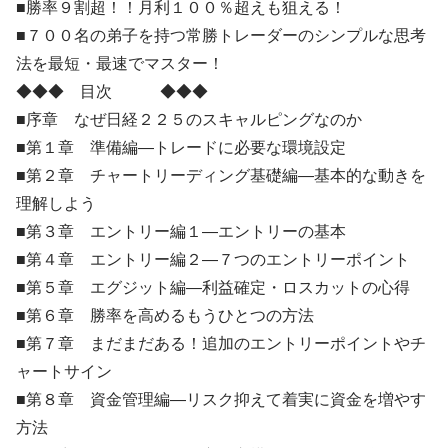
■勝率９割超！！月利１００％超えも狙える！
■７００名の弟子を持つ常勝トレーダーのシンプルな思考
法を最短・最速でマスター！
◆◆◆ 目次 ◆◆◆
■序章 なぜ日経２２５のスキャルピングなのか
■第１章 準備編―トレードに必要な環境設定
■第２章 チャートリーディング基礎編―基本的な動きを
理解しよう
■第３章 エントリー編１―エントリーの基本
■第４章 エントリー編２―７つのエントリーポイント
■第５章 エグジット編―利益確定・ロスカットの心得
■第６章 勝率を高めるもうひとつの方法
■第７章 まだまだある！追加のエントリーポイントやチ
ャートサイン
■第８章 資金管理編―リスク抑えて着実に資金を増やす
方法