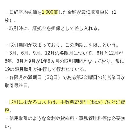
・日経平均株価を
1,000倍
した金額が最低取引単位（1
枚）。
・取引時に、証拠金を担保として差し入れる。
・取引期間が決まっており、この満期月を限月という。
・3月、6月、9月、12月の各限月について、6月と12月が
8年、3月と9月が1年6ヵ月の取引期間となっており、常に
19の限月取引が並行して行われている。
・各限月の満期日（SQ日）である第2金曜日の前営業日が
取引最終日。
・
取引に掛かるコストは、手数料275円（税込）/枚と消費
税
。
・信用取引のような金利や貸株料・事務管理料等は必要無
い。