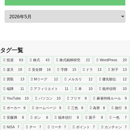
タグ一覧
投資
63
株式
43
株式銘柄研究
22
WordPress
20
楽天
19
安全牌
16
字牌
15
ドラ
13
対子
13
買取
13
Mリーグ
12
メルカリ
12
優先順位
12
端牌
11
アフィリエイト
11
本
10
嶺岸信明
10
YouTube
10
パソコン
10
フリマ
9
麻雀特殊ルール
9
ポーカー
9
ホームページ
9
三色
8
為替
8
旅行
8
安藤満
8
ポン
8
福本信行
8
面子
8
一色
7
NISA
7
チー
7
リーチ
7
ポイント
7
カンチャン
7