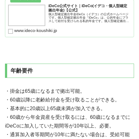
iDeCo公式サイト｜iDeCo(イデコ・個人型確定
拠出年金)【公式】
個人型確定拠出年金iDeCo（イデコ）の公式ホームページ
です。個人型確定拠出年金『iDeCo』は、公的年金にプラ
スして給付を受けられる私的年金です。個人型確定拠出年
金iDeCo（イデコ）で、税制優遇を活かした資産形成をご
検討ください。
www.ideco-koushiki.jp
年齢要件
・掛金は65歳になるまで拠出可能。
・60歳以降に老齢給付金を受け取ることができる。
・基本的に20歳以上65歳未満が加入できる。
・60歳から年金資産を受け取るには、60歳になるまでに
iDeCoに加入していた期間等が10年以上、必要。
・通算加入者等期間が10年に満たない場合は、受給可能