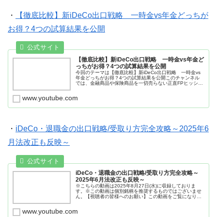
・
【徹底比較】新iDeCo出口戦略 一時金vs年金どっちが
お得？4つの試算結果を公開
【徹底比較】新iDeCo出口戦略 一時金vs年金ど
っちがお得？4つの試算結果を公開
今回のテーマは【徹底比較】新iDeCo出口戦略 一時金vs
年金どっちがお得？4つの試算結果を公開このチャンネル
では、金融商品や保険商品を一切売らない正直FPヒッシー
先生だからこその忖度のない、正直度100％のお金の知識
をお伝えしていきます。...
www.youtube.com
・
iDeCo・退職金の出口戦略/受取り方完全攻略～2025年6
月法改正も反映～
iDeCo・退職金の出口戦略/受取り方完全攻略～
2025年6月法改正も反映～
※こちらの動画は2025年8月27日(水)に収録しておりま
す。※この動画は個別銘柄を推奨するものではございませ
ん。【視聴者の皆様へのお願い】この動画をご覧になり、
感想や老後の出口戦略・高齢期のお金に関するお困りご
と、聞いてみたいテーマなどご...
www.youtube.com