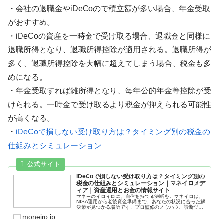
・会社の退職金やiDeCoので積立額が多い場合、年金受取
がおすすめ。
・iDeCoの資産を一時金で受け取る場合、退職金と同様に
退職所得となり、退職所得控除が適用される。退職所得が
多く、退職所得控除を大幅に超えてしまう場合、税金も多
めになる。
・年金受取すれば雑所得となり、毎年公的年金等控除が受
けられる。一時金で受け取るより税金が抑えられる可能性
が高くなる。
・
iDeCoで損しない受け取り方は？タイミング別の税金の
仕組みとシミュレーション
iDeCoで損しない受け取り方は？タイミング別の
税金の仕組みとシミュレーション｜マネイロメデ
ィア｜資産運用とお金の情報サイト
マネーのイロイロに、自信を持てる決断を。マネイロは、
NISA運用から老後資金準備まで、あなたの状況に合った解
決策が見つかる場所です。プロ監修のノウハウ、診断ツー
ル、無料オンライン相談で、納得のいく決断を徹底サポー
moneiro.jp
トします。