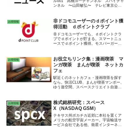
ル001 髙橋洋一チャンネル スパイチャ
ンネル 〜山田敏弘〜 テレビ東京公
式 フジテレビ公式 日テレNEWS
TBS NEWS MBS NEWS 中日新聞デ
ジタル 日本経済新聞 スポニチチャン
非ドコモユーザーのｄポイント獲
お得情報
ネル ロイター ABEMA Prime #アベプ
得活動 ｄポイントクラブ
ラ【公式】
非ドコモユーザーでも、ｄポイントクラ
ブでｄポイントが貯まる。スマートニュ
ースでｄポイント獲得。モスバーガー、
マツモトキヨシ、スガキヤでｄポイント
獲得。ｄポイントをメルカリで支払う。
ＮＴＴの株主優待で、ｄポイント獲得。
お役立ちリンク集：漫画喫茶 マ
お得情報
ンガ喫茶 まんが喫茶 ネットカ
フェ
駅近くのネットカフェ・漫画喫茶を探す
なら。快活CLUB、まんが喫茶マンボー、
ゆう遊空間、スペースクリエイト自遊空
間、マンガ・ネット館、コミック・バス
ター、亜熱帯、まんが喫茶ログキャビ
ン。
株式銘柄研究：スペース
お得情報
X（NASDAQ GSM）
テキサス州ボカチカ近郊に本社を置くア
メリカの航空宇宙メーカー。宇宙輸送サ
ービス会社である他、衛星インターネッ
トアクセスプロバイダ。火星の植民地化