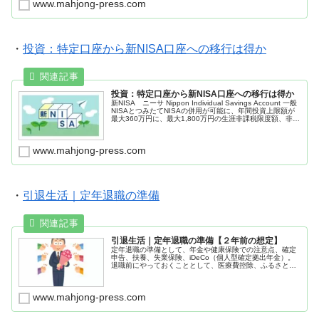
www.mahjong-press.com
び新興国の株式市場の値動きに連動して投資。米国約
60％。「オルカン」と言われている。
・
投資：特定口座から新NISA口座への移行は得か
投資：特定口座から新NISA口座への移行は得か
新NISA ニーサ Nippon Individual Savings Account 一般
NISAとつみたてNISAの併用が可能に、年間投資上限額が
最大360万円に、最大1,800万円の生涯非課税限度額、非課
税保有期間の無期限化、2023年の制度が恒久化
www.mahjong-press.com
・
引退生活｜定年退職の準備
引退生活｜定年退職の準備【２年前の想定】
定年退職の準備として、年金や健康保険での注意点、確定
申告、扶養、失業保険、iDeCo（個人型確定拠出年金）。
退職前にやっておくこととして、医療費控除、ふるさと納
税、人間ドック。
www.mahjong-press.com