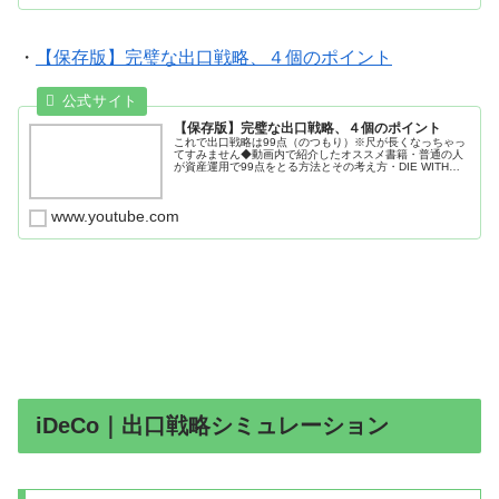
・
【保存版】完璧な出口戦略、４個のポイント
【保存版】完璧な出口戦略、４個のポイント
これで出口戦略は99点（のつもり）※尺が長くなっちゃっ
てすみません◆動画内で紹介したオススメ書籍・普通の人
が資産運用で99点をとる方法とその考え方・DIE WITH
ZERO 人生が豊かになりすぎる究極のルール◆楽天証券な
ら楽天モバイルがか...
www.youtube.com
iDeCo｜出口戦略シミュレーション