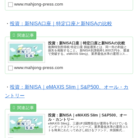
www.mahjong-press.com
・
投資：新NISA口座｜特定口座と新NISAの比較
投資：新NISA口座｜特定口座と新NISAの比較
復興特別所得税 特定口座 損益通算とは、同一年の利益と
損失を相殺すること。 新NISA非課税枠1,800万円を、最速
で突破する。eMAXIS Slimは、業界最低水準の運用コス
ト。 米国株式（S&P500）か、全世界株式（オール・カン
トリー）か。S&P500、オールカントリー、ナスダックで
も、ファンド資産上位に「GAFAM」が入っている。売上が
www.mahjong-press.com
米国だけでなく、全世界で売上があるため、全世界分散に
なっている。楽天証券か、SBI証券か。
・
投資：新NISA｜eMAXIS Slim｜S&P500、オール・カ
ントリー
投資：新NISA｜eMAXIS Slim｜S&P500、オー
ル・カントリー
eMAXIS Slimは、三菱UFJ国際投信が運用を手がけている
インデックスファンドシリーズ。業界最低水準の運用コス
トを将来にわたってめざし続けるファンド。米国株式
（S&P500）は、米国S&P500指数に連動する投資。全世
界株式（オール・カントリー）は、日本を含む先進国およ