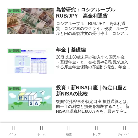
を可能にするための宇宙輸送コストの削
減を目的に、2002年にイーロン・マスク
為替研究：ロシアルーブル
お得情報
によって設立された。イーロン・マスク
RUB/JPY 高金利通貨
は、PayPal、スペースX、テスラ、ボー
リング・カンパニー、OpenAI、xAI等を
ロシアルーブル RUB/JPY 高金利通
共同設立した。スペースX、テスラの
貨 ロシア軍のウクライナ侵攻 ルーブ
CEO、X社（旧：Twitter）の執行会長兼
ルと円の新規注文の受付停止 ロシア国
CTOを務めた。オルカンやSP500や
債のデフォルト ノルドストリーム 新
Nasdaq等の指数に組み入れられると、そ
興財閥オルガリヒ アブラモビッチ プ
の分の買いが入るため、上昇要因にな
ーチンカレンダー ウオッカ ピロシ
年金｜基礎編
お得情報
る。IPO 新規株式公開
キ クレムリン エルミタージュ美術
20歳以上60歳未満が加入する国民年金
館 ザギトワ
（基礎年金）と、会社員や公務員が加入
する厚生年金保険の2階建て構造。年金｜
基礎編 国民年金と厚生年金保険 ２階建て
構造 日本年金機構 第１号被保険者 第２
号被保険者 第３号被保険者 年金の繰上げ
受給、繰下げ受給 障害年金 遺族年
投資：新NISA口座｜特定口座と
お得情報
金 寡婦年金
新NISAの比較
復興特別所得税 特定口座 損益通算とは、
同一年の利益と損失を相殺すること。 新
NISA非課税枠1,800万円を、最速で突破
する。eMAXIS Slimは、業界最低水準の
運用コスト。 米国株式（S&P500）か、
全世界株式（オール・カントリー）か。
クーポン、サンプル販売、チラシ
お得情報
S&P500、オールカントリー、ナスダック
｜楽天クーポン、サンプル百貨
メニュー
ホーム
検索
トップ
サイドバー
でも、ファンド資産上位に「GAFAM」が