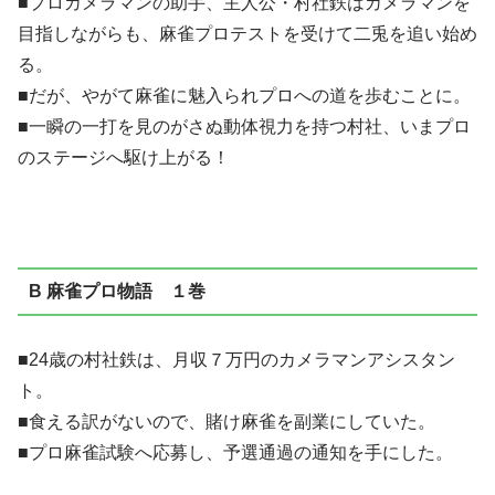
■プロカメラマンの助手、主人公・村社鉄はカメラマンを
目指しながらも、麻雀プロテストを受けて二兎を追い始め
る。
■だが、やがて麻雀に魅入られプロへの道を歩むことに。
■一瞬の一打を見のがさぬ動体視力を持つ村社、いまプロ
のステージへ駆け上がる！
B 麻雀プロ物語 １巻
■24歳の村社鉄は、月収７万円のカメラマンアシスタン
ト。
■食える訳がないので、賭け麻雀を副業にしていた。
■プロ麻雀試験へ応募し、予選通過の通知を手にした。