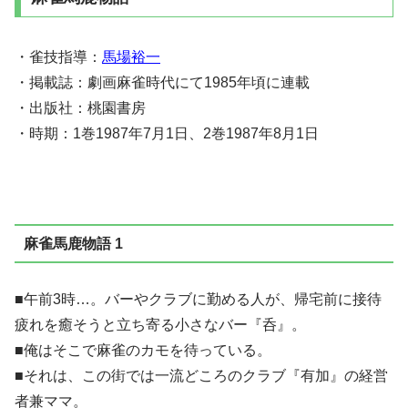
・雀技指導：
馬場裕一
・掲載誌：劇画麻雀時代にて1985年頃に連載
・出版社：桃園書房
・時期：1巻1987年7月1日、2巻1987年8月1日
麻雀馬鹿物語 1
■午前3時…。バーやクラブに勤める人が、帰宅前に接待
疲れを癒そうと立ち寄る小さなバー『呑』。
■俺はそこで麻雀のカモを待っている。
■それは、この街では一流どころのクラブ『有加』の経営
者兼ママ。