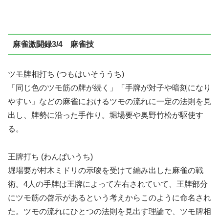
麻雀激闘録3/4 麻雀技
ツモ牌相打ち (つもはいそううち)
「同じ色のツモ筋の牌が続く」「手牌が対子や暗刻になり
やすい」などの麻雀におけるツモの流れに一定の法則を見
出し、牌勢に沿った手作り。堀場要や奥野竹松が駆使す
る。
王牌打ち (わんぱいうち)
堀場要が村木ミドリの示唆を受けて編み出した麻雀の戦
術。4人の手牌は王牌によって左右されていて、王牌部分
にツモ筋の啓示があるという考えからこのように命名され
た。ツモの流れにひとつの法則を見出す理論で、ツモ牌相