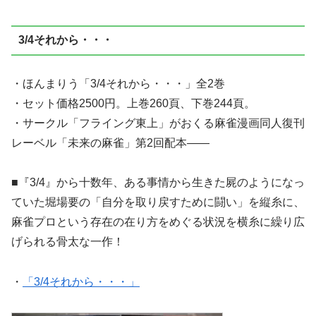
3/4それから・・・
・ほんまりう「3/4それから・・・」全2巻
・セット価格2500円。上巻260頁、下巻244頁。
・サークル「フライング東上」がおくる麻雀漫画同人復刊
レーベル「未来の麻雀」第2回配本――
■『3/4』から十数年、ある事情から生きた屍のようになっ
ていた堀場要の「自分を取り戻すために闘い」を縦糸に、
麻雀プロという存在の在り方をめぐる状況を横糸に繰り広
げられる骨太な一作！
・
「3/4それから・・・」