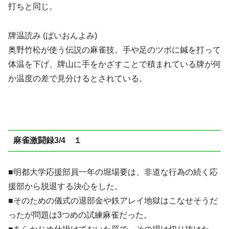
打ちと同じ。
牌温読み (ぱいおんよみ)
奥野竹松が使う伝説の麻雀技。手や足のツボに鍼を打って
体温を下げ、牌山に手をかざすことで積まれている牌が何
か温度の差で見分けるとされている。
麻雀激闘録3/4 １
■明都大学応援部員一年の堀場要は、非道な行為の続く応
援部から脱退する決心をした。
■そのための儀式の退部金や鉄アレイ地獄はこなせそうだ
ったが問題は3つめの試練麻雀だった。