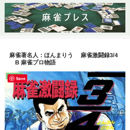
麻雀著名人：ほんまりう 麻雀激闘録3/4
B 麻雀プロ物語
麻雀著名人
Save