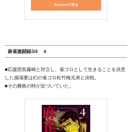
Amazonで見る
麻雀激闘録3/4 ４
■応援団長藤崎と対立し、雀ゴロとして生きることを決意
した掘場要は幻の雀ゴロ松竹梅兄弟と決戦。
■その勝敗の
時が近づいていた。