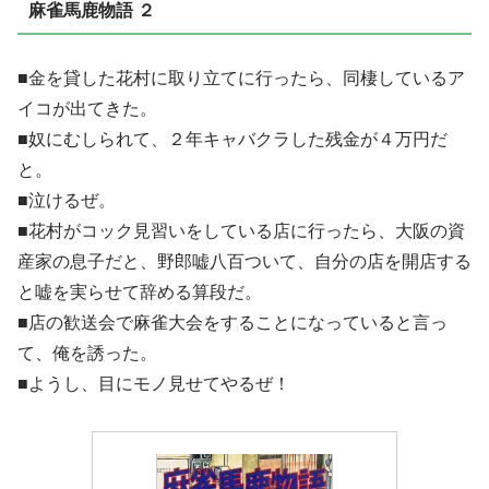
麻雀馬鹿物語 ２
■金を貸した花村に取り立てに行ったら、同棲しているア
イコが出てきた。
■奴にむしられて、２年キャバクラした残金が４万円だ
と。
■泣けるぜ。
■花村がコック見習いをしている店に行ったら、大阪の資
産家の息子だと、野郎嘘八百ついて、自分の店を開店する
と嘘を実らせて辞める算段だ。
■店の歓送会で麻雀大会をすることになっていると言っ
て、俺を誘った。
■ようし、目にモノ見せてやるぜ！