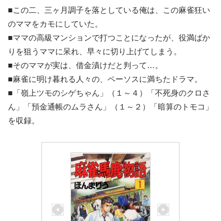
■この二、三ヶ月調子を落としている俺は、この麻雀狂い
のママをカモにしていた。
■ママの高級マンションで打つことになったが、役満ばか
りを狙うママに呆れ、早々に切り上げてしまう。
■そのママが実は、借金漬けだと判って…。
■麻雀に明け暮れる人々の、ペーソスに満ちたドラマ。
■「嶺上ツモのシゲちゃん」（１～４）「不死身のクロさ
ん」「預金通帳のムラさん」（１～２）「暗算のトモコ」
を収録。