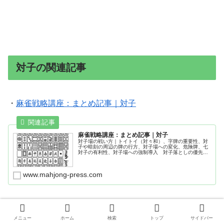
対子の関連記事
・
麻雀戦略講座：まとめ記事｜対子
麻雀戦略講座：まとめ記事｜対子
対子場の戦い方｜トイトイ（対々和）、字牌の重要性、対
子や暗刻の周辺の牌の行方、対子場への変化、危険牌、七
対子の有利性、対子場への強制導入 対子落としの優先順
位 、対子落としの危険牌、対子落としの手牌、対子ほぐ
し、対子の切り方、赤ドラの受入の優先順位｜ドラが手牌
に対子の場合、対子や暗刻の周辺の牌の行方、対子場への
www.mahjong-press.com
変化、対子場の読み方 トイトイ（対々和）、対子場の危険
牌、土田浩翔、トイツ王子、ほんまりう、麻雀激闘録3/4
メニュー
ホーム
検索
トップ
サイドバー