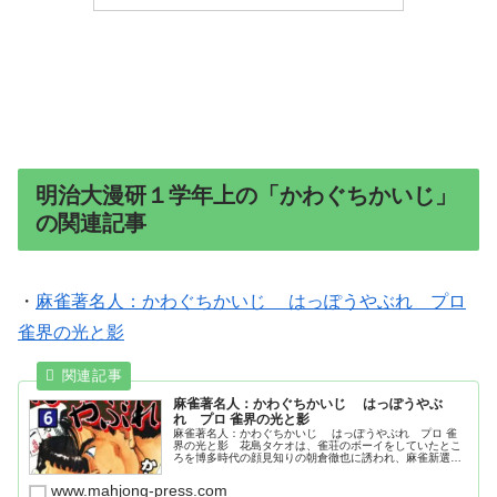
明治大漫研１学年上の「かわぐちかいじ」
の関連記事
・
麻雀著名人：かわぐちかいじ はっぽうやぶれ プロ
雀界の光と影
麻雀著名人：かわぐちかいじ はっぽうやぶ
れ プロ 雀界の光と影
麻雀著名人：かわぐちかいじ はっぽうやぶれ プロ 雀
界の光と影 花島タケオは、雀荘のボーイをしていたとこ
ろを博多時代の顔見知りの朝倉徹也に誘われ、麻雀新選組
を結成する。小島武夫がモデル。
www.mahjong-press.com