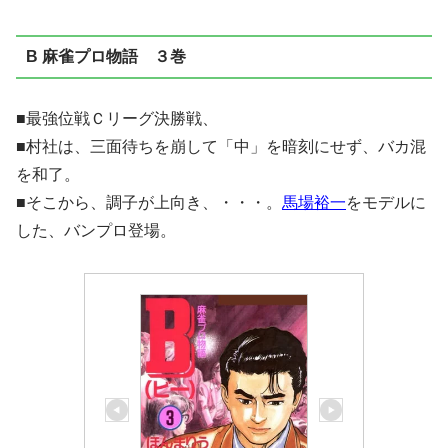
B 麻雀プロ物語 ３巻
■最強位戦Ｃリーグ決勝戦、
■村社は、三面待ちを崩して「中」を暗刻にせず、バカ混
を和了。
■そこから、調子が上向き、・・・。
馬場裕一
をモデルに
した、バンプロ登場。