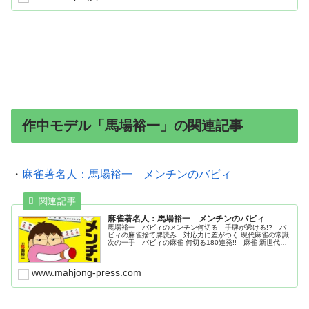
作中モデル「馬場裕一」の関連記事
・
麻雀著名人：馬場裕一 メンチンのバビィ
麻雀著名人：馬場裕一 メンチンのバビィ
馬場裕一 バビィのメンチン何切る 手牌が透ける!? バ
ビィの麻雀捨て牌読み 対応力に差がつく 現代麻雀の常識
次の一手 バビィの麻雀 何切る180連発!! 麻雀 新世代の
戦術革命
www.mahjong-press.com