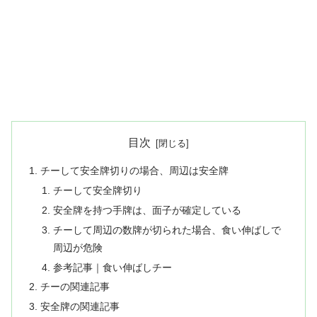
目次
チーして安全牌切りの場合、周辺は安全牌
チーして安全牌切り
安全牌を持つ手牌は、面子が確定している
チーして周辺の数牌が切られた場合、食い伸ばしで
周辺が危険
参考記事｜食い伸ばしチー
チーの関連記事
安全牌の関連記事