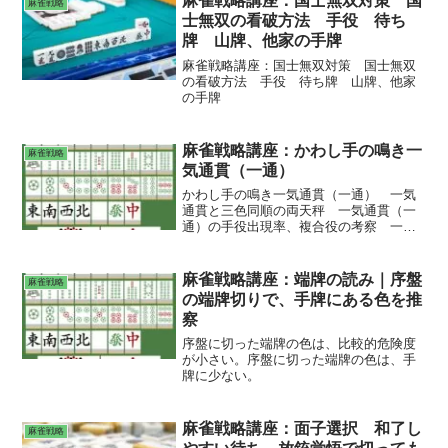
麻雀戦略講座：国士無双対策 国
麻雀戦略
流す 海底ずらしをする
士無双の看破方法 手役 待ち
牌 山牌、他家の手牌
麻雀戦略講座：国士無双対策 国士無双
の看破方法 手役 待ち牌 山牌、他家
の手牌
麻雀戦略講座：かわし手の鳴き一
麻雀戦略
気通貫（一通）
かわし手の鳴き一気通貫（一通） 一気
通貫と三色同順の両天秤 一気通貫（一
通）の手役出現率、複合役の考察 一気
通貫のデメリットまとめ
麻雀戦略講座：端牌の読み｜序盤
麻雀戦略
の端牌切りで、手牌にある色を推
察
序盤に切った端牌の色は、比較的危険度
が小さい。序盤に切った端牌の色は、手
牌に少ない。
麻雀戦略講座：面子選択 和了し
麻雀戦略