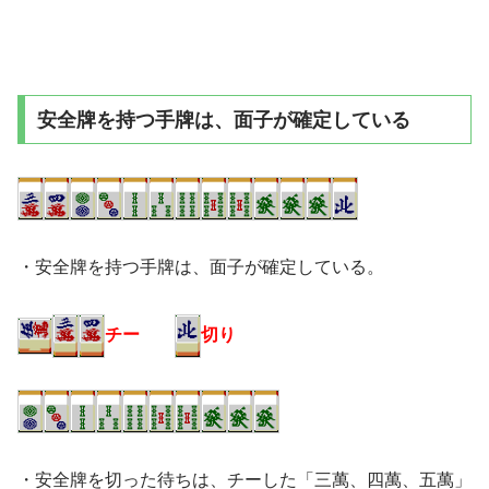
安全牌を持つ手牌は、面子が確定している
・安全牌を持つ手牌は、面子が確定している。
チー
切り
・安全牌を切った待ちは、チーした「三萬、四萬、五萬」