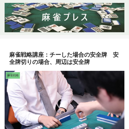
麻雀戦略講座：チーした場合の安全牌 安
全牌切りの場合、周辺は安全牌
麻雀戦略