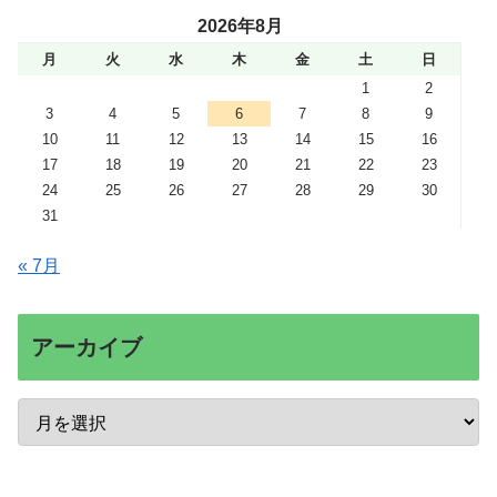
2026年8月
月
火
水
木
金
土
日
1
2
3
4
5
6
7
8
9
10
11
12
13
14
15
16
17
18
19
20
21
22
23
24
25
26
27
28
29
30
31
« 7月
アーカイブ