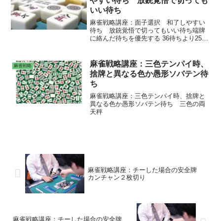
やすい待ち 放銃覚悟で切っても
いい待ち
麻雀戦略講座：面子選択 和了しやすい
待ち 放銃覚悟で切ってもいい待ち端牌
に絡んだ待ちを優先する 36待ちより25待
ちを優先する ２が狙い目の理由 47待ちよ
り25待ちを優先する 8が狙い目の理由 他
家が一色役をしている場合 捨牌に多く切
麻雀戦略講座：三色テンパイ時、
麻雀戦略
られている色がある場合 場に安い色は、
捨牌と異なる色か愚形ソバテン待
親でツモられても同じぐらいの点数であ
ち
るので、放銃覚悟で切ってもいい 場に安
い色は、和了前にツモることが多く、入
麻雀戦略講座：三色テンパイ時、捨牌と
り目になるが和了牌にならない
異なる色か愚形ソバテン待ち 三色の両
天秤
麻雀戦略講座：チーした場合の安全牌
カンチャン２枚切り
麻雀戦略講座：チーした場合の安全牌