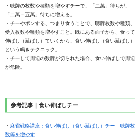
・聴牌の枚数や種類を増やすチーで、「二萬」待ちが、
「二萬－五萬」待ちに増える。
・チーやポンする、つまり食うことで、聴牌枚数や種類、
受入枚数や種類を増やすこと。既にある面子から、食って
伸ばし（延ばし）ていくから、食い伸ばし（食い延ばし）
という鳴きテクニック。
・チーして周辺の数牌が切られた場合、食い伸ばしで周辺
が危険。
参考記事｜食い伸ばしチー
・
麻雀戦略講座：食い伸ばし（食い延ばし）チー 聴牌枚
数等を増やす