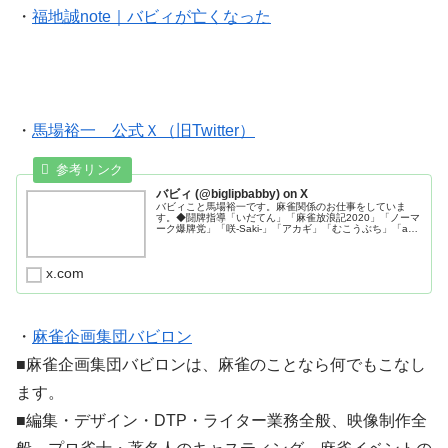
・
福地誠note｜バビィが亡くなった
・
馬場裕一 公式Ｘ（旧Twitter）
バビィ (@biglipbabby) on X
バビィこと馬場裕一です。麻雀関係のお仕事をしていま
す。◆闘牌指導「いだてん」「麻雀放浪記2020」「ノーマ
ーク爆牌党」「咲-Saki-」「アカギ」「むこうぶち」「aki-
アキ-」他 ◆実況解説「われポン」「MONDO」「日テレ
プラス杯」「...
x.com
・
麻雀企画集団バビロン
■麻雀企画集団バビロンは、麻雀のことなら何でもこなし
ます。
■編集・デザイン・DTP・ライター業務全般、映像制作全