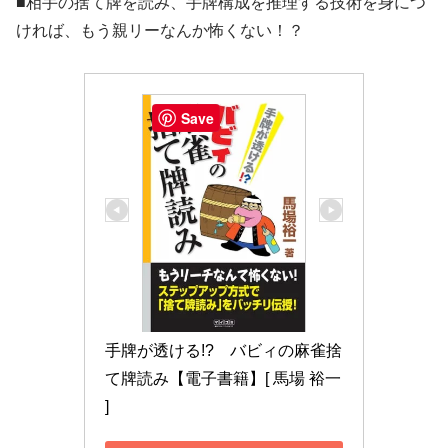
■相手の捨て牌を読み、手牌構成を推理する技術を身につ
ければ、もう親リーなんか怖くない！？
Save
手牌が透ける!?　バビィの麻雀捨
て牌読み【電子書籍】[ 馬場 裕一 
]