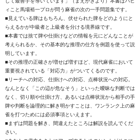
して最善手を導いています」（まえがきより）本書はバビ
ィこと馬場裕一プロが問う麻雀の次の一手問題集です。
■見えている牌はもちろん、伏せられた牌をどのようにと
らえるかが中級者と上級者を分ける境界線です。
■本書では捨て牌や仕掛けなどの情報を元にどんなことが
考えられるか、その基本的な推理の仕方を例題を使って説
明しています。
■その推理の正確さが増せば増すほど、現代麻雀において
重要視されている「対応力」がついてくるのです。
■リーチへの対応、仕掛けへの対応、点棒状況への対応。
なんとなく「この辺が危なそう」といった曖昧な判断では
なく、切り順や仕掛け方、あるいは点棒状況から相手の手
牌や判断を論理的に解き明かすことは、ワンランク上の麻
雀を打つためには必須事項といえます。
■まずは問題を解き、間違えたところは解説を読んでくだ
さい。