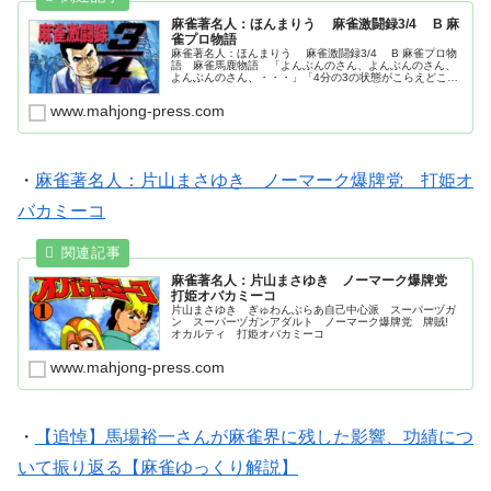
麻雀著名人：ほんまりう 麻雀激闘録3/4 B 麻
雀プロ物語
麻雀著名人：ほんまりう 麻雀激闘録3/4 B 麻雀プロ物
語 麻雀馬鹿物語 「よんぶんのさん、よんぶんのさん、
よんぶんのさん、・・・」「4分の3の状態がこらえどころ
で、ここを乗り越えればいつか4分の4になれる。」
www.mahjong-press.com
・
麻雀著名人：片山まさゆき ノーマーク爆牌党 打姫オ
バカミーコ
麻雀著名人：片山まさゆき ノーマーク爆牌党
打姫オバカミーコ
片山まさゆき ぎゅわんぶらあ自己中心派 スーパーヅガ
ン スーパーヅガンアダルト ノーマーク爆牌党 牌賊!
オカルティ 打姫オバカミーコ
www.mahjong-press.com
・
【追悼】馬場裕一さんが麻雀界に残した影響、功績につ
いて振り返る【麻雀ゆっくり解説】