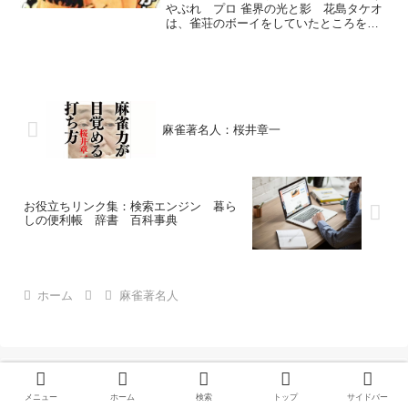
やぶれ プロ 雀界の光と影 花島タケオ
は、雀荘のボーイをしていたところを博
多時代の顔見知りの朝倉徹也に誘われ、
麻雀新選組を結成する。小島武夫がモデ
ル。
麻雀著名人：桜井章一
お役立ちリンク集：検索エンジン 暮ら
しの便利帳 辞書 百科事典
ホーム
麻雀著名人
メニュー
ホーム
検索
トップ
サイドバー