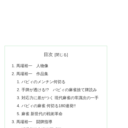
目次
馬場裕一 人物像
馬場裕一 作品集
バビィのメンチン何切る
手牌が透ける!? バビィの麻雀捨て牌読み
対応力に差がつく 現代麻雀の常識次の一手
バビィの麻雀 何切る180連発!!
麻雀 新世代の戦術革命
馬場裕一 闘牌指導