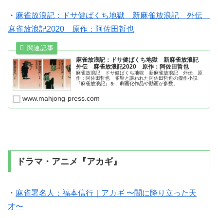
・
麻雀放浪記：ドサ健ばくち地獄 新麻雀放浪記 外伝
麻雀放浪記2020 原作：阿佐田哲也
麻雀放浪記：ドサ健ばくち地獄 新麻雀放浪記
外伝 麻雀放浪記2020 原作：阿佐田哲也
麻雀放浪記 ドサ健ばくち地獄 新麻雀放浪記 外伝 原
作：阿佐田哲也 雀聖と謳われた阿佐田哲也の傑作小説
『麻雀放浪記』を、劇画化作品や動画が多数。
www.mahjong-press.com
ドラマ・アニメ『アカギ』
・
麻雀署名人：福本信行｜アカギ 〜闇に降り立った天
才〜