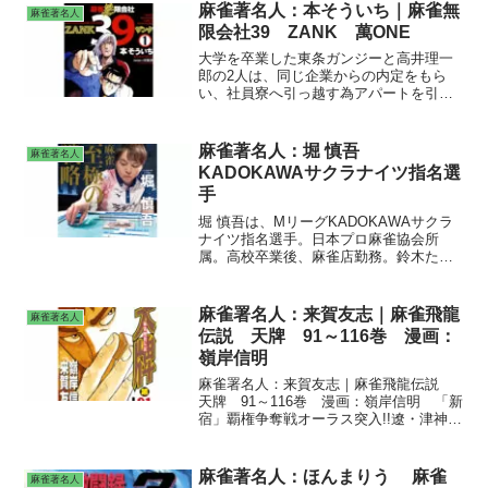
麻雀著名人：本そういち｜麻雀無
麻雀著名人
限会社39 ZANK 萬ONE
大学を卒業した東条ガンジーと高井理一
郎の2人は、同じ企業からの内定をもら
い、社員寮へ引っ越す為アパートを引き
払った。突然の内定取り消しの知らせだ
った。「麻雀で喰う会社 麻雀無限会社
39 ZANK」を設立した。他に、「フリ
麻雀著名人：堀 慎吾
麻雀著名人
ー雀荘最強伝説 萬ONE」、「麻雀新世
KADOKAWAサクラナイツ指名選
紀 赤の伝説」。
手
堀 慎吾は、MリーグKADOKAWAサクラ
ナイツ指名選手。日本プロ麻雀協会所
属。高校卒業後、麻雀店勤務。鈴木たろ
うプロと同じ麻雀店で働いていた。麻
雀 至極の戦略。麻雀 だから君は負け
るんです。
麻雀署名人：来賀友志｜麻雀飛龍
麻雀著名人
伝説 天牌 91～116巻 漫画：
嶺岸信明
麻雀署名人：来賀友志｜麻雀飛龍伝説
天牌 91～116巻 漫画：嶺岸信明 「新
宿」覇権争奪戦オーラス突入!!遼・津神
VS松本・荘の闘いがついに激動のクライ
マックス!!極限まで研ぎ澄まされた四者の
拮抗、死闘を打ち破り覇者となる者は!?
麻雀著名人：ほんまりう 麻雀
麻雀著名人