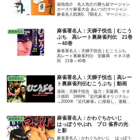
福地泡介 名人泡介の勝ち組マージャン
ホースケ麻雀大会 あいつのマージャン
麻雀名人戦第6、7期名人 マージャン鞍
馬天狗 ホースケのツモる話 ドーモ君
の見た平成ニッポン: 日本経済新聞の4コ
マ漫画で読む平成の動き 現代漫画〈第2
麻雀署名人：天獅子悦也｜むこう
麻雀著名人
期 9〉福地泡介集 (1970年)
ぶち 高レート裏麻雀列伝 21巻
～40巻
麻雀署名人：天獅子悦也｜むこうぶち
高レート裏麻雀列伝 安藤満 ケネス徳
田 21巻～40巻
麻雀署名人：天獅子悦也｜高レー
麻雀著名人
ト裏麻雀列伝むこうぶち｜動画
漫画：天獅子悦也 協力：安藤満、ケネ
ス徳田 1999年『近代麻雀オリジナル』
→2000年『近代麻雀』に移籍し、連載
中。「高レート裏麻雀列伝むこうぶ
ち」、「麻雀破壊神 むこうぶち傀」。
出演者：袴田吉彦、高田延彦、及川奈
麻雀著名人：かわぐちかいじ
麻雀著名人
央、金子昇、ガダルカナル・タカ、宮内
はっぽうやぶれ プロ 雀界の光
こずえ。
と影
麻雀著名人：かわぐちかいじ はっぽう