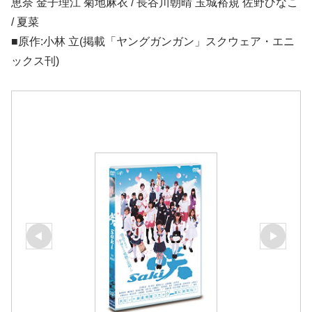
恵奈 金子理江 菊地麻衣 / 長谷川朝晴 玉城裕規 佐野ひなこ
/ 夏菜
■原作:小林 立(掲載「ヤングガンガン」スクウェア・エニ
ックス刊)