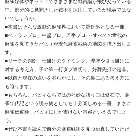
麻雀媒体やネット上でさまざまな戦術論が飛び交っている
中、部分的に見聞きした戦術を採用しているが現実ではな
いでしょうか。
■本書はそんな激動の麻雀界において羅針盤となる一冊。
■ベテランプロ、中堅プロ、若手プロ･･･すべての世代の
麻雀を見てきたバビィが現代麻雀戦術の地図を描き出しま
す。
■リーチの判断、仕掛けのタイミング、理牌や引っ掛けに
対する考え方、子の第一打ダブ東切り、好牌先打の是非。
■以前と現在の違いを明らかにし、その裏にある考え方に
も迫ります。
■もちろん、バビィならではの巧妙な語り口は健在で、麻
雀年代記という読み物としても十分楽しめる一冊、まさに
麻雀伝道師、バビィにしか書けない内容といえるでしょ
う。
■ぜひ本書を読んで自分の麻雀戦術を見つめ直していただ