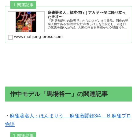
麻雀署名人：福本信行｜アカギ 〜闇に降り立っ
た天才〜
『天 天和通りの快男児』からのスピンオフ作品。同作の登
場人物である“伝説の雀士”赤木しげるを主役とし、若き日
の伝説を描いた作品。人間の内面を事細かな心理描写をも
って表されているところにあり、福本作品の中で最長連載
記録を打ち立てた。
www.mahjong-press.com
作中モデル「馬場裕一」の関連記事
・
麻雀著名人：ほんまりう 麻雀激闘録3/4 B 麻雀プロ
物語