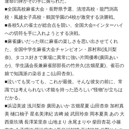
運命の牌がその手に握られた。
■全国高校麻雀大会・長野県予選、清澄高校・龍門渕高
校・風越女子高校・鶴賀学園の4校が激突する決勝戦。
■各校5人の雀士が総合点を競い、全国大会=インターハイ
への切符を手に入れようとする決戦。
■麻雀嫌いだった咲に麻雀の楽しさを思い出させてくれ
た、全国中学生麻雀大会チャンピオン・原村和(浅川梨
奈)、タコス好きで東場に異常に強い片岡優希(廣田あい
か)、学生議会長兼麻雀部部長の竹井久(古畑星夏)、雀荘の
娘で知識派の染谷まこ(山田杏奈)。
■泣いても笑っても、これが最後。そんな彼女の前に、常
識では考えられない才能を持った恐ろしい“怪物”が立ちは
だかる。
■浜辺美波 浅川梨奈 廣田あいか 古畑星夏 山田杏奈 加村真
美 樋口柚子 星名美津紀 吉﨑 綾 武田玲奈 岡本夏美 あの 大
西亜玖璃 長澤茉里奈 山地まり 永尾まりや 柴田杏花 小篠