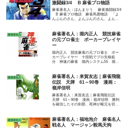
一方、渋谷にて火蓋を切った黒流会選抜
激闘録3/4 B 麻雀プロ物語
戦！最強の８人が立つ舞台へ用意された
２つの椅子を巡り、三國・八角・山田・
麻雀著名人：ほんまりう 麻雀激闘録3/4
井河が己の全てを賭して鎬を削る!!黒流会
B 麻雀プロ物語 麻雀馬鹿物語 「よ
の名を背負い、決戦の場へ歩みを進める
んぶんのさん、よんぶんのさん、よんぶ
のは!?
んのさん、・・・」「4分の3の状態がこ
らえどころで、ここを乗り越えればいつ
か4分の4になれる。」
麻雀著名人：堀内正人 競技麻雀
麻雀著名人
の元プロ雀士 ポーカープレイヤ
ー
堀内正人 競技麻雀の元プロ雀士 ポー
カープレイヤー 十段戦でプロ失格処
分 神速の麻雀 堀内システム55 堀内
正人/著 福地誠/編 麻雀で生きていく
（近代麻雀戦術シリーズ） 韓国式麻雀
「韓麻（ハンマ） 麻雀 鉄壁の守備
麻雀署名人：来賀友志｜麻雀飛龍
麻雀著名人
伝説 天牌 61～90巻 漫画：
嶺岸信明
麻雀署名人：来賀友志｜麻雀飛龍伝説
天牌 61～90巻 漫画：嶺岸信明 勝利
を確信したその刹那、死神が喉元を切り
裂く!! 「俺の…俺のことを忘れるなよ」
築き上げた生き様が、今、音を立てて崩
れ落ちる。第二次赤坂「天狗」決戦、苛
麻雀著名人：福地泡介 麻雀名人
麻雀著名人
烈なる決着ーー!!
戦名人 マージャン鞍馬天狗